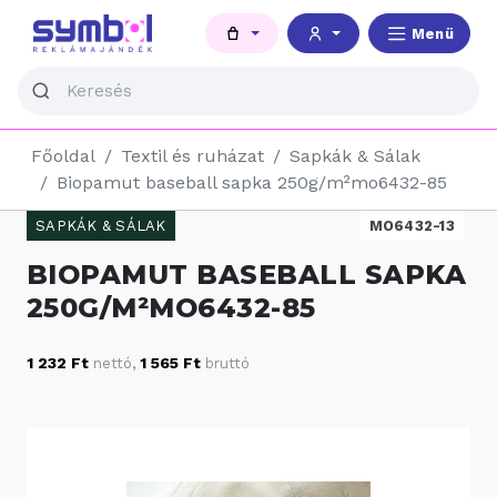
Menü
Főoldal
Textil és ruházat
Sapkák & Sálak
Biopamut baseball sapka 250g/m²mo6432-85
SAPKÁK & SÁLAK
MO6432-13
BIOPAMUT BASEBALL SAPKA
250G/M²MO6432-85
1 232 Ft
1 565 Ft
nettó
,
bruttó