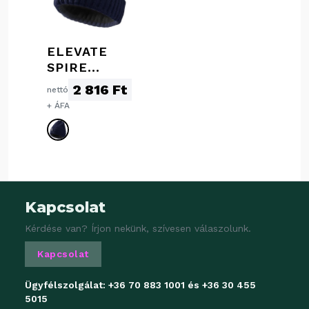
ELEVATE
SPIRE
KÖTÖTT
2 816 Ft
nettó
SAPKA,
+ ÁFA
SÖTÉTKÉK
Kapcsolat
Kérdése van? Írjon nekünk, szívesen válaszolunk.
Kapcsolat
Ügyfélszolgálat:
+36 70 883 1001
és
+36 30 455
5015