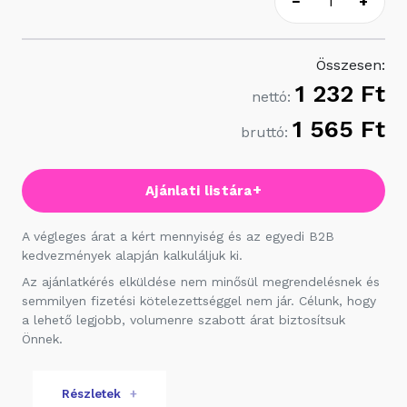
−
+
Összesen:
1 232 Ft
nettó:
1 565 Ft
bruttó:
+
Ajánlati listára
A végleges árat a kért mennyiség és az egyedi B2B
kedvezmények alapján kalkuláljuk ki.
Az ajánlatkérés elküldése nem minősül megrendelésnek és
semmilyen fizetési kötelezettséggel nem jár. Célunk, hogy
a lehető legjobb, volumenre szabott árat biztosítsuk
Önnek.
Részletek
+