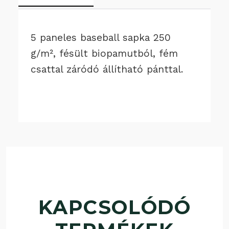
5 paneles baseball sapka 250
g/m², fésült biopamutból, fém
csattal záródó állítható pánttal.
KAPCSOLÓDÓ