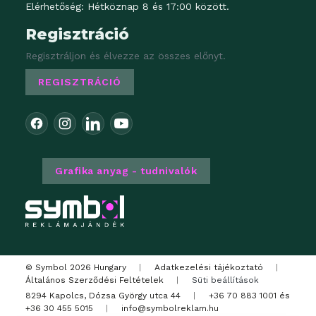
Elérhetőség: Hétköznap 8 és 17:00 között.
Regisztráció
Regisztráljon és élvezze az összes előnyt.
REGISZTRÁCIÓ
Grafika anyag - tudnivalók
© Symbol 2026 Hungary
|
Adatkezelési tájékoztató
|
Általános Szerződési Feltételek
|
Süti beállítások
8294 Kapolcs, Dózsa György utca 44
|
+36 70 883 1001
és
+36 30 455 5015
|
info@symbolreklam.hu