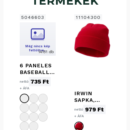
TERMÉKEK
5046603
11104300
Még nincs kép
feltöltve…
14151 db
6 PANELES
BASEBALL
SAPKA
735 Ft
nettó
+ ÁFA
IRWIN
SAPKA,
PIROS
979 Ft
nettó
+ ÁFA