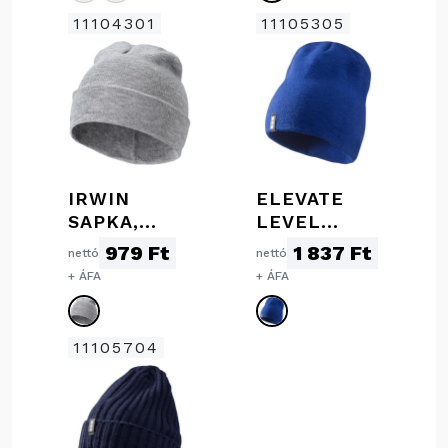
11104301
11105305
IRWIN
ELEVATE
SAPKA,
LEVEL
SZÜRKE
BEANIE
979 Ft
1 837 Ft
nettó
nettó
SAPKA,
+ ÁFA
+ ÁFA
KÖZÉPKÉK
11105704