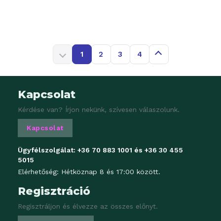
1
2
3
4
Kapcsolat
Kérdése van? Írjon nekünk, szívesen válaszolunk.
Kapcsolat
Ügyfélszolgálat:
+36 70 883 1001
és
+36 30 455
5015
Elérhetőség: Hétköznap 8 és 17:00 között.
Regisztráció
Regisztráljon és élvezze az összes előnyt.