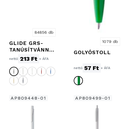
84856 db
1079 db
GLIDE GRS-
TANÚSÍTVÁNNY
GOLYÓSTOLL
AL
213 Ft
nettó
+ ÁFA
RENDELKEZŐ
57 Ft
nettó
+ ÁFA
R-ABS FÉM
KLIPSZES TOLL
AP809448-01
AP809499-01