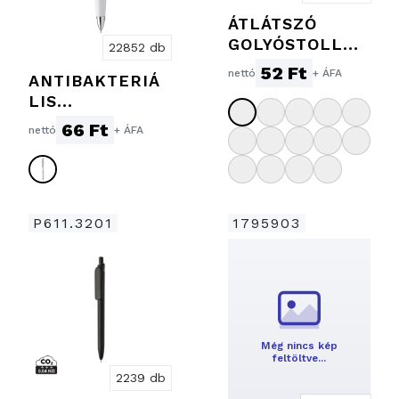
ÁTLÁTSZÓ
GOLYÓSTOLL
22852 db
GUMI
52 Ft
nettó
+ ÁFA
ANTIBAKTERIÁ
MARKOLATTAL
LIS
GOLYÓSTOLL
66 Ft
nettó
+ ÁFA
P611.3201
1795903
Még nincs kép
feltöltve…
2239 db