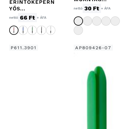
ÉRINTŐKÉPERN
GOLYÓSTOLL
30 Ft
YŐS
nettó
+ ÁFA
GOLYÓSTOLL
66 Ft
nettó
+ ÁFA
P611.3901
AP809426-07