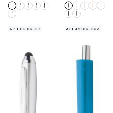
AP809366-02
AP845166-06V