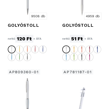
9508 db
4959 db
GOLYÓSTOLL
GOLYÓSTOLL
120 Ft
51 Ft
nettó
+ ÁFA
nettó
+ ÁFA
AP809360-01
AP781187-01