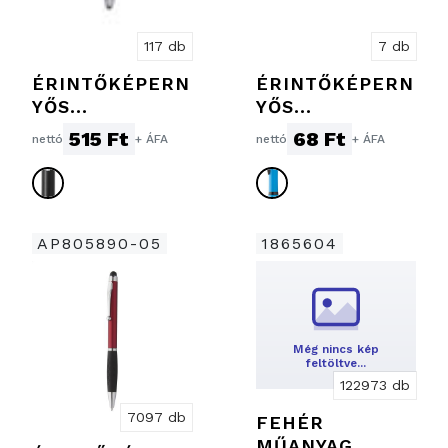
117 db
7 db
ÉRINTŐKÉPERN
ÉRINTŐKÉPERN
YŐS
YŐS
GOLYÓSTOLL
GOLYÓSTOLL
515 Ft
68 Ft
nettó
+ ÁFA
nettó
+ ÁFA
AP805890-05
1865604
Még nincs kép
feltöltve…
122973 db
7097 db
FEHÉR
MŰANYAG