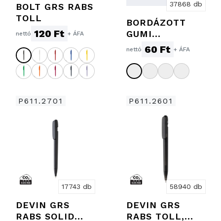
37868 db
BOLT GRS RABS
TOLL
BORDÁZOTT
120 Ft
GUMI
nettó
+ ÁFA
MARKOLATÚ
60 Ft
nettó
+ ÁFA
GOLYÓSTOLL
P611.2701
P611.2601
17743 db
58940 db
DEVIN GRS
DEVIN GRS
RABS SOLID
RABS TOLL,