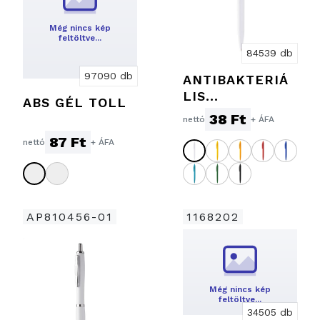
Még nincs kép
feltöltve…
84539 db
97090 db
ANTIBAKTERIÁ
LIS
ABS GÉL TOLL
GOLYÓSTOLL
38 Ft
nettó
+ ÁFA
87 Ft
nettó
+ ÁFA
AP810456-01
1168202
Még nincs kép
feltöltve…
34505 db