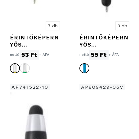
7 db
3 db
ÉRINTŐKÉPERN
ÉRINTŐKÉPERN
YŐS
YŐS
GOLYÓSTOLL
GOLYÓSTOLL
53 Ft
55 Ft
nettó
+ ÁFA
nettó
+ ÁFA
AP741522-10
AP809429-06V