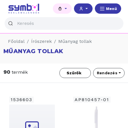
Menü
Főoldal
Írószerek
Műanyag tollak
MŰANYAG TOLLAK
90
termék
Szűrők
Rendezés
1536603
AP810457-01