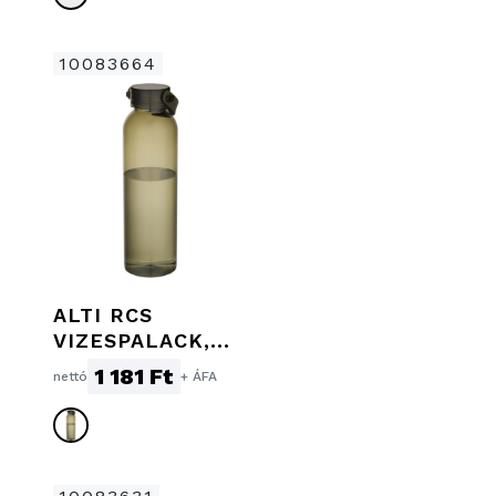
10083664
ALTI RCS
VIZESPALACK,
630 ML,
1 181 Ft
nettó
+ ÁFA
ERDŐZÖLD