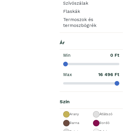
Szívószálak
Flaskák
Termoszok és
termoszbögrék
Ár
Min
0 Ft
Max
16 496 Ft
Szín
Arany
Átlátszó
Barna
Bordó