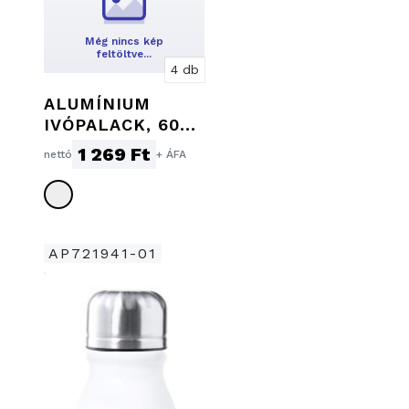
Még nincs kép
feltöltve…
4 db
ALUMÍNIUM
IVÓPALACK, 600
ML
1 269 Ft
nettó
+ ÁFA
AP721941-01