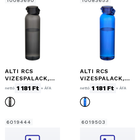
10083690
10083653
ALTI RCS
ALTI RCS
VIZESPALACK,
VIZESPALACK,
630 ML, FEKETE
630 ML,
1 181 Ft
1 181 Ft
nettó
+ ÁFA
nettó
+ ÁFA
KIRÁLYKÉK
6019444
6019503