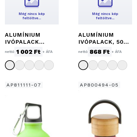
Még nincs kép
Még nincs kép
feltöltve…
feltöltve…
ALUMÍNIUM
ALUMÍNIUM
IVÓPALACK
IVÓPALACK, 500
KARABINERREL,
ML
1 002 Ft
868 Ft
nettó
+ ÁFA
nettó
+ ÁFA
800 ML
AP811111-07
AP800494-05