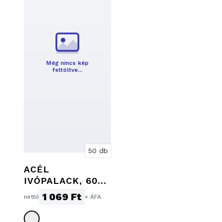
Még nincs kép
feltöltve…
50 db
ACÉL
IVÓPALACK, 600
ML
1 069 Ft
nettó
+ ÁFA