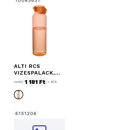
10083631
ALTI RCS
VIZESPALACK,
630 ML,
1 181 Ft
nettó
+ ÁFA
NARANCS
6151206