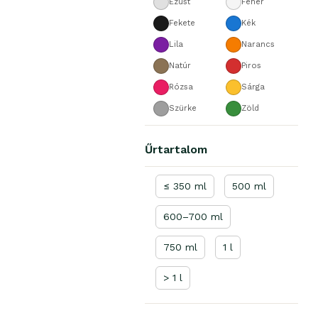
Ezüst
Fehér
Fekete
Kék
Lila
Narancs
Natúr
Piros
Rózsa
Sárga
Szürke
Zöld
Űrtartalom
≤ 350 ml
500 ml
600–700 ml
750 ml
1 l
> 1 l