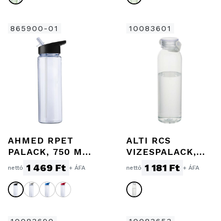
865900-01
10083601
AHMED RPET
ALTI RCS
PALACK, 750 ML,
VIZESPALACK,
FEKETE
630 ML,
1 469 Ft
1 181 Ft
nettó
+ ÁFA
nettó
+ ÁFA
ÁTLÁTSZÓ