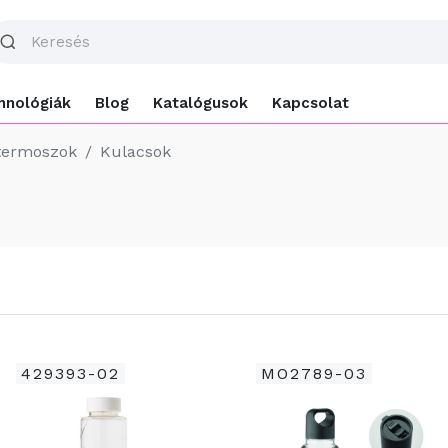
hnológiák
Blog
Katalógusok
Kapcsolat
 termoszok
Kulacsok
429393-02
MO2789-03