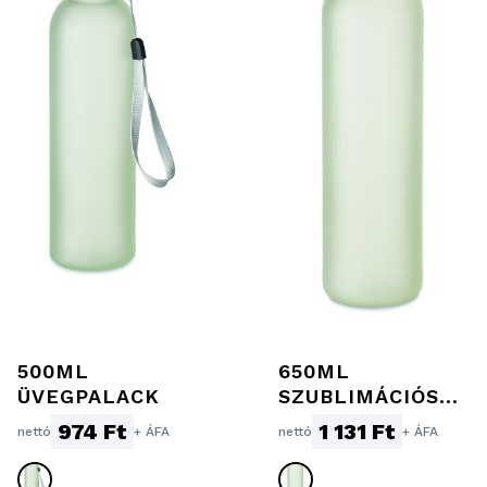
500ML
650ML
ÜVEGPALACK
SZUBLIMÁCIÓS
ÜVEGPALACK
974 Ft
1 131 Ft
nettó
+ ÁFA
nettó
+ ÁFA