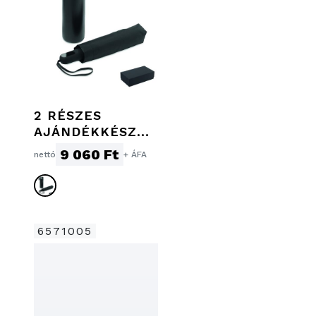
2 RÉSZES
AJÁNDÉKKÉSZLE
T
9 060 Ft
nettó
+ ÁFA
6571005