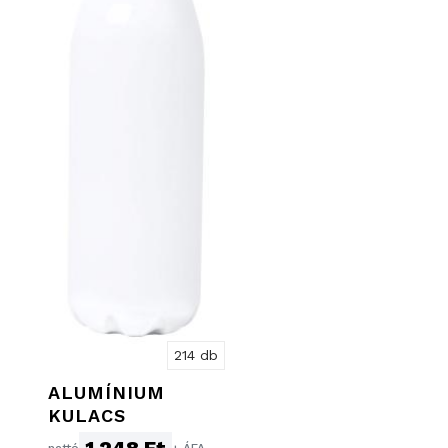
214 db
ALUMÍNIUM
KULACS
1 248 Ft
nettó
+ ÁFA