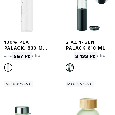
100% PLA
2 AZ 1-BEN
PALACK, 830 ML,
PALACK 610 ML
FEHÉR
567 Ft
3 133 Ft
nettó
+ ÁFA
nettó
+ ÁFA
MO6922-26
MO6921-26