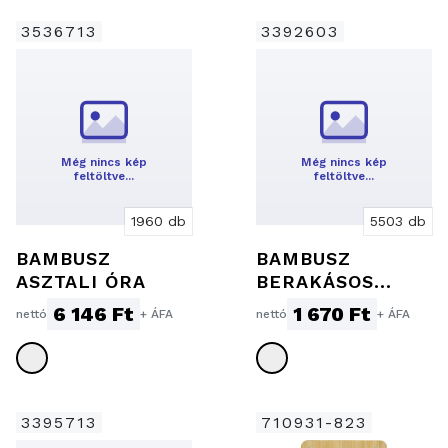
3536713
3392603
Még nincs kép
Még nincs kép
feltöltve…
feltöltve…
1960 db
5503 db
BAMBUSZ
BAMBUSZ
ASZTALI ÓRA
BERAKÁSOS
EGÉR
6 146 Ft
1 670 Ft
nettó
+ ÁFA
nettó
+ ÁFA
3395713
710931-823