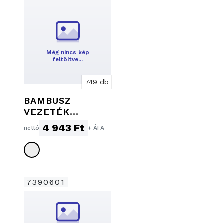
Még nincs kép
feltöltve…
749 db
BAMBUSZ
VEZETÉK
NÉLKÜLI TÖLTŐ
4 943 Ft
nettó
+ ÁFA
ÉS
ÍRÓSZERTARTÓ
7390601