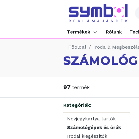
Termékek
Rólunk
Tec
Főoldal
Iroda & Megbeszél
SZÁMOLÓG
97
termék
Kategóriák:
Névjegykártya tartók
Számológépek és órák
Irodai kiegészítők