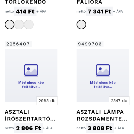
TÖRLŐKENDŐ
FALIÓRA
414 Ft
7 341 Ft
nettó
+ ÁFA
nettó
+ ÁFA
2256407
9499706
Még nincs kép
Még nincs kép
feltöltve…
feltöltve…
2983 db
2347 db
ASZTALI
ASZTALI LÁMPA
ÍRÓSZERTARTÓ
ROZSDAMENTES
DIGITÁLIS
ACÉLBÓL
2 806 Ft
3 808 Ft
nettó
+ ÁFA
nettó
+ ÁFA
KIJELZŐVEL