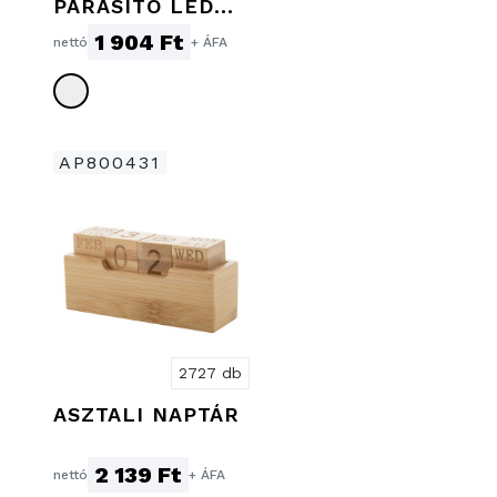
PÁRÁSÍTÓ LED
FÉNNYEL, 130
1 904 Ft
nettó
+ ÁFA
ML
AP800431
2727 db
ASZTALI NAPTÁR
2 139 Ft
nettó
+ ÁFA