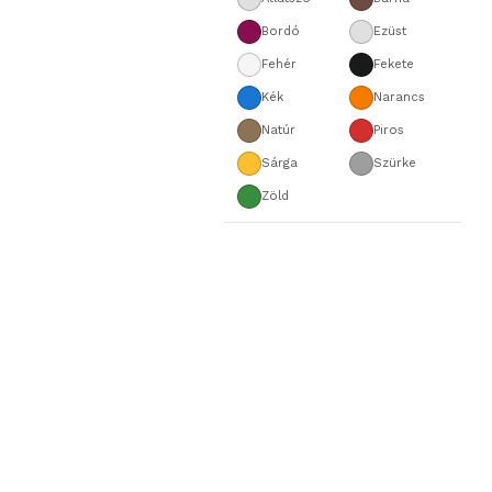
Bordó
Ezüst
Fehér
Fekete
Kék
Narancs
Natúr
Piros
Sárga
Szürke
Zöld