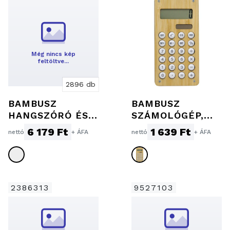
Még nincs kép
feltöltve…
2896 db
BAMBUSZ
BAMBUSZ
HANGSZÓRÓ ÉS
SZÁMOLÓGÉP,
VEZETÉKNÉLKÜL
BAMBUSZ
6 179 Ft
1 639 Ft
nettó
+ ÁFA
nettó
+ ÁFA
I TÖLTŐ
2386313
9527103