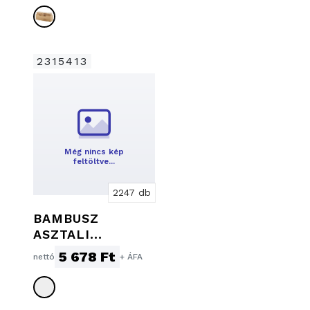
2315413
Még nincs kép
feltöltve…
2247 db
BAMBUSZ
ASZTALI
ÍRÓSZERTARTÓ
5 678 Ft
nettó
+ ÁFA
ANALÓG ÓRÁVAL