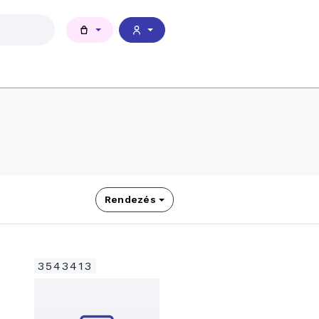
Rendezés
3543413