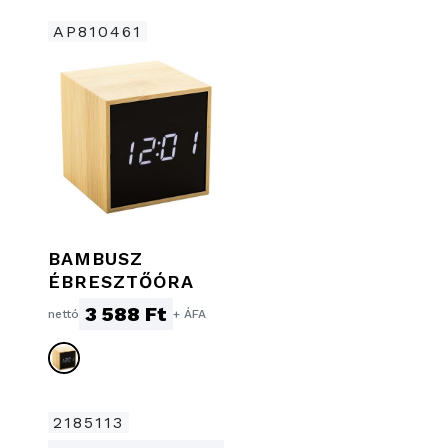
AP810461
BAMBUSZ
ÉBRESZTŐÓRA
3 588 Ft
nettó
+ ÁFA
2185113