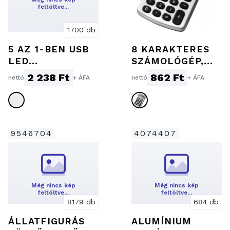
feltöltve…
1700 db
5 AZ 1-BEN USB
8 KARAKTERES
LED
SZÁMOLÓGÉP,
TÖLTŐKÁBEL
EZÜST
2 238 Ft
862 Ft
nettó
+ ÁFA
nettó
+ ÁFA
9546704
4074407
Még nincs kép
Még nincs kép
feltöltve…
feltöltve…
8179 db
684 db
ÁLLATFIGURÁS
ALUMÍNIUM