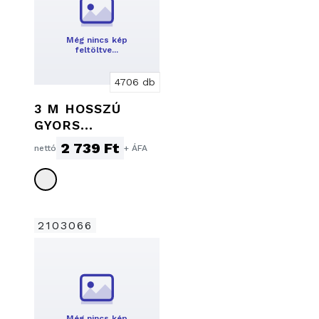
Még nincs kép
feltöltve…
4706 db
3 M HOSSZÚ
GYORS
TÖLTŐKÁBEL
2 739 Ft
nettó
+ ÁFA
2103066
Még nincs kép