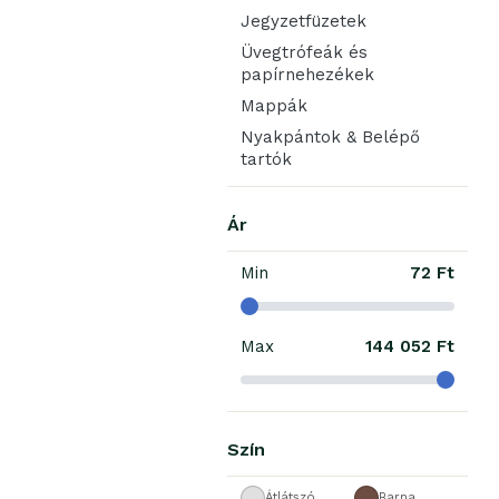
Jegyzetfüzetek
Üvegtrófeák és
papírnehezékek
Mappák
Nyakpántok & Belépő
tartók
Ár
Min
72 Ft
Max
144 052 Ft
Szín
Átlátszó
Barna