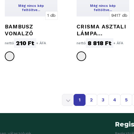
Még nincs kép
Még nincs kép
feltöltve…
feltöltve…
1 db
9417 db
BAMBUSZ
CRISMA ASZTALI
VONALZÓ
LÁMPA
ÉRINTÉSVEZÉRL
210 Ft
8 818 Ft
nettó
+ ÁFA
nettó
+ ÁFA
ÉSSEL
1
2
3
4
5
Regis
sen válaszolunk.
Regisztrá