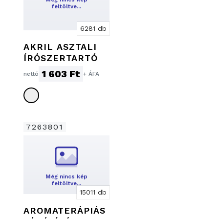
feltöltve…
6281 db
AKRIL ASZTALI
ÍRÓSZERTARTÓ
1 603 Ft
nettó
+ ÁFA
7263801
Még nincs kép
feltöltve…
15011 db
AROMATERÁPIÁS