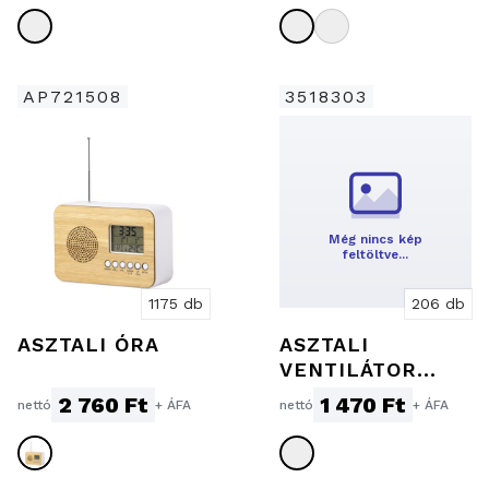
AP721508
3518303
Még nincs kép
feltöltve…
1175 db
206 db
ASZTALI ÓRA
ASZTALI
VENTILÁTOR
AKKUMULÁTORR
2 760 Ft
1 470 Ft
nettó
+ ÁFA
nettó
+ ÁFA
AL