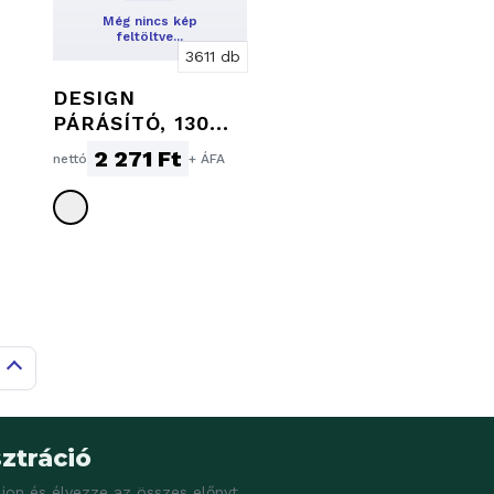
Még nincs kép
feltöltve…
3611 db
DESIGN
PÁRÁSÍTÓ, 130
ML
2 271 Ft
nettó
+ ÁFA
ztráció
ljon és élvezze az összes előnyt.