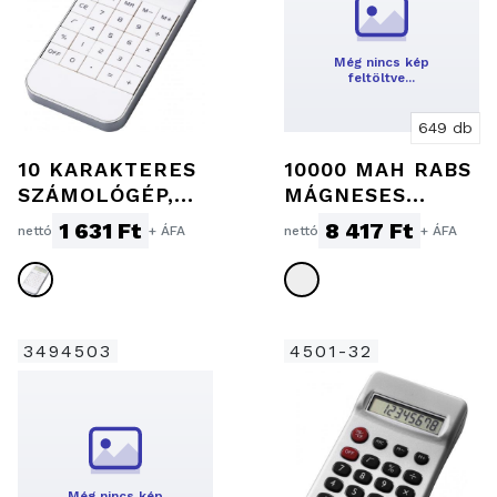
Még nincs kép
feltöltve…
649 db
10 KARAKTERES
10000 MAH RABS
SZÁMOLÓGÉP,
MÁGNESES
FEHÉR
POWERBANK
1 631 Ft
8 417 Ft
nettó
+ ÁFA
nettó
+ ÁFA
3494503
4501-32
Még nincs kép