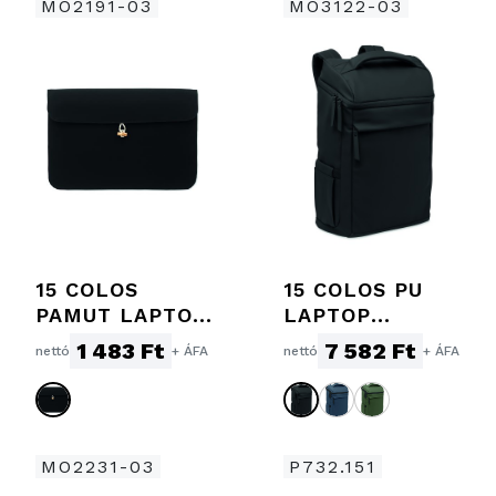
MO2191-03
MO3122-03
15 COLOS
15 COLOS PU
PAMUT LAPTOP
LAPTOP
TOK 220G
HÁTIZSÁK
1 483 Ft
7 582 Ft
nettó
+ ÁFA
nettó
+ ÁFA
MO2231-03
P732.151