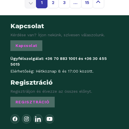
1
2
3
…
15
Kapcsolat
Kérdése van? Írjon nekünk, szívesen válaszolunk.
Kapcsolat
Ügyfélszolgálat:
+36 70 883 1001
és
+36 30 455
5015
Elérhetőség: Hétköznap 8 és 17:00 között.
Regisztráció
Regisztráljon és élvezze az összes előnyt.
REGISZTRÁCIÓ