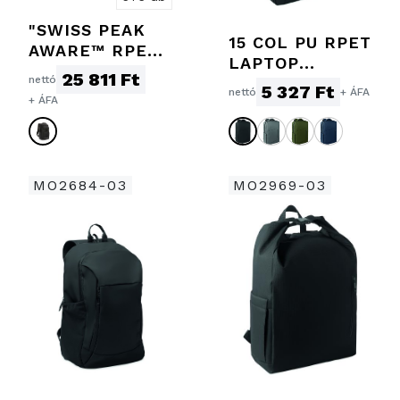
"SWISS PEAK
15 COL PU RPET
AWARE™ RPET
LAPTOP
VOYAGER
25 811 Ft
nettó
HÁTIZSÁK
5 327 Ft
15,6""-ES
nettó
+ ÁFA
+ ÁFA
LAPTOP
HÁTIZSÁK"
MO2684-03
MO2969-03