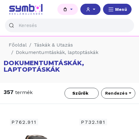
Menü
Főoldal
Táskák & Utazás
Dokumentumtáskák, laptoptáskák
DOKUMENTUMTÁSKÁK,
LAPTOPTÁSKÁK
357
termék
Szűrők
Rendezés
P762.911
P732.181