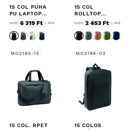
15 COL PUHA
15 COL
PU LAPTOP
ROLLTOP
HÁTIZSÁK
LAPTOP
6 319 Ft
2 453 Ft
nettó
+ ÁFA
nettó
+ ÁFA
HÁTIZSÁK
MO2165-15
MO3186-03
15 COL. RPET
15 COLOS