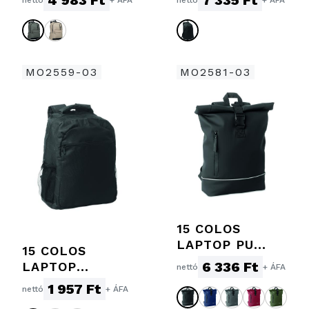
4 983 Ft
7 335 Ft
nettó
+ ÁFA
nettó
+ ÁFA
MO2559-03
MO2581-03
15 COLOS
LAPTOP PU
15 COLOS
HÁTIZSÁK
6 336 Ft
LAPTOP
nettó
+ ÁFA
HÁTIZSÁK
1 957 Ft
nettó
+ ÁFA