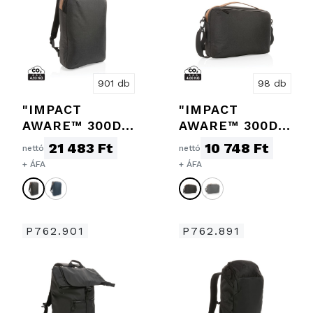
901 db
98 db
"IMPACT
"IMPACT
AWARE™ 300D
AWARE™ 300D
TWO TONE
TWO TONE
21 483 Ft
10 748 Ft
nettó
nettó
DELUXE 15,6""-
DELUXE 15,6""-
+ ÁFA
+ ÁFA
ES LAPTOP
ES
HÁTIZSÁ
LAPTOPTÁSKA"
P762.901
P762.891