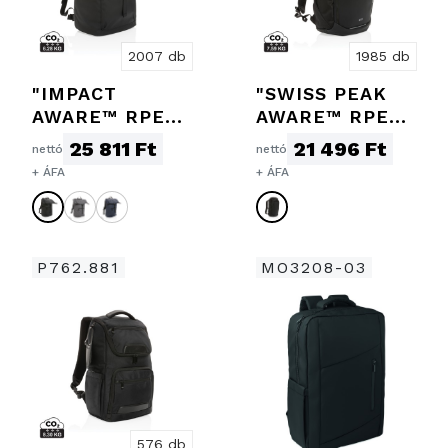
2007 db
1985 db
"IMPACT
"SWISS PEAK
AWARE™ RPET
AWARE™ RPET
VÍZHATLAN
15,6""-ES
25 811 Ft
21 496 Ft
nettó
nettó
15,6""-ES
ÜZLETI
+ ÁFA
+ ÁFA
LAPTOP
HÁTIZSÁK"
HÁTIZSÁK"
P762.881
MO3208-03
576 db