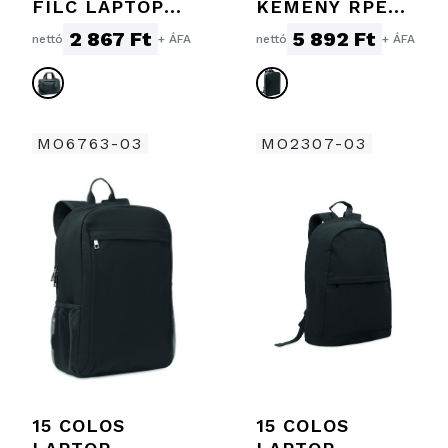
FILC LAPTOP
KEMÉNY RPET
TÁSKA
HÁTIZSÁK
2 867 Ft
5 892 Ft
nettó
+ ÁFA
nettó
+ ÁFA
MO6763-03
MO2307-03
15 COLOS
15 COLOS