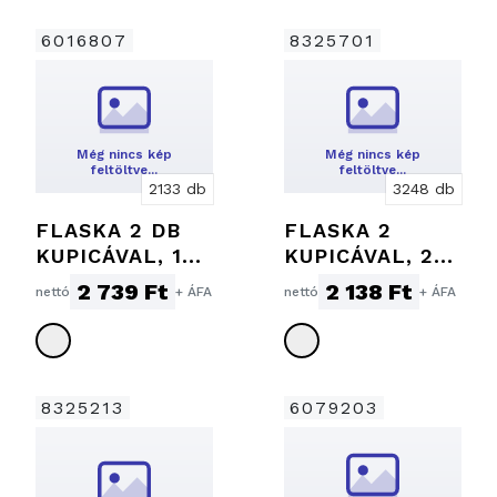
6016807
8325701
Még nincs kép
Még nincs kép
feltöltve…
feltöltve…
2133 db
3248 db
FLASKA 2 DB
FLASKA 2
KUPICÁVAL, 178
KUPICÁVAL, 230
ML + 2 × 45ML
ML + 2 × 40ML
2 739 Ft
2 138 Ft
nettó
+ ÁFA
nettó
+ ÁFA
8325213
6079203