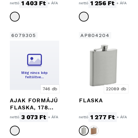
1 403 Ft
1 256 Ft
nettó
+ ÁFA
nettó
+ ÁFA
6079305
AP804204
Még nincs kép
feltöltve…
746 db
22089 db
AJAK FORMÁJÚ
FLASKA
FLASKA, 178
ML
3 073 Ft
1 277 Ft
nettó
+ ÁFA
nettó
+ ÁFA