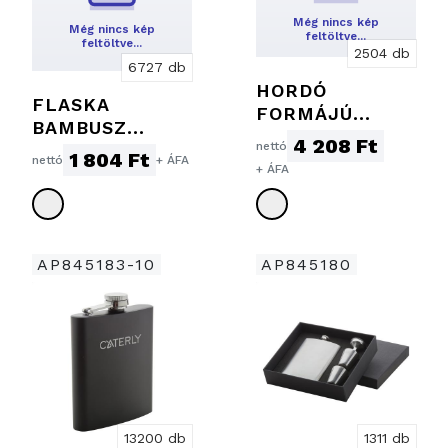
Még nincs kép
Még nincs kép
feltöltve…
feltöltve…
2504 db
6727 db
HORDÓ
FLASKA
FORMÁJÚ
BAMBUSZ
FLASKA, 600
4 208 Ft
nettó
BEVONATTAL,
1 804 Ft
ML
nettó
+ ÁFA
+ ÁFA
170 ML
AP845183-10
AP845180
13200 db
1311 db