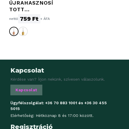
ÚJRAHASZNOSÍ
TOTT
ROZSDAMENTE
759 Ft
nettó
+ ÁFA
S ACÉL FLASKA
KULCSTARTÓVA
L
Kapcsolat
Kérdése van? Írjon nekünk, szívesen válaszolunk.
Kapcsolat
Ügyfélszolgálat:
+36 70 883 1001
és
+36 30 455
5015
Elérhetőség: Hétköznap 8 és 17:00 között.
Regisztráció