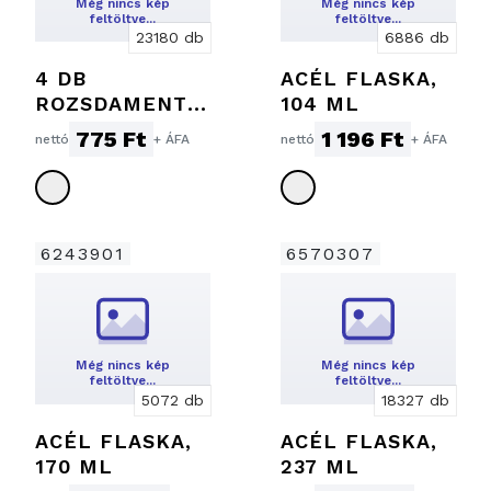
Még nincs kép
Még nincs kép
feltöltve…
feltöltve…
23180 db
6886 db
4 DB
ACÉL FLASKA,
ROZSDAMENTE
104 ML
S ACÉL KUPICA,
775 Ft
1 196 Ft
nettó
+ ÁFA
nettó
+ ÁFA
4 X 30 ML
6243901
6570307
Még nincs kép
Még nincs kép
feltöltve…
feltöltve…
5072 db
18327 db
ACÉL FLASKA,
ACÉL FLASKA,
170 ML
237 ML