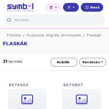
Menü
Főoldal
Kulacsok, bögrék, termoszok
Flaskák
FLASKÁK
21
termék
Szűrők
Rendezés
6574003
6570807