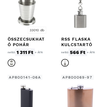
33010 db
ÖSSZECSUKHAT
RSS FLASKA
Ó POHÁR
KULCSTARTÓ
1 311 Ft
566 Ft
nettó
+ ÁFA
nettó
+ ÁFA
AP800141-06A
AP800069-97