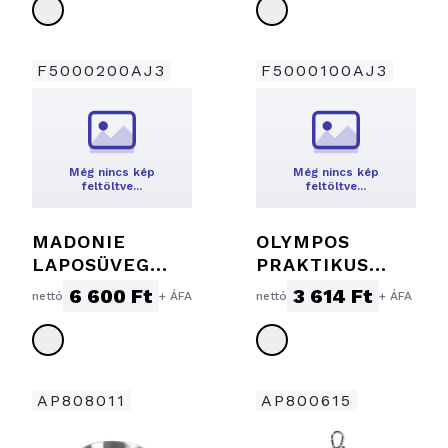
F5000200AJ3
F5000100AJ3
Még nincs kép
Még nincs kép
feltöltve…
feltöltve…
MADONIE
OLYMPOS
LAPOSÜVEG
PRAKTIKUS
SZETT
LAPOS FLASKA
6 600 Ft
3 614 Ft
nettó
+ ÁFA
nettó
+ ÁFA
AP808011
AP800615