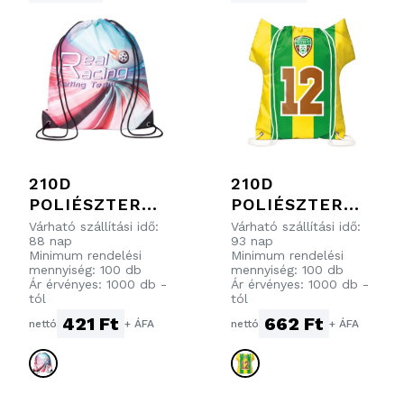
210D
210D
POLIÉSZTER
POLIÉSZTER
HÚZÓZSINÓROS
HÚZÓZSINÓROS
Várható szállítási idő:
Várható szállítási idő:
88 nap
93 nap
TÁSKA PU
TÁSKA T-SHIRT
Minimum rendelési
Minimum rendelési
MEGERŐSÍTETT
FORMÁBAN
mennyiség: 100 db
mennyiség: 100 db
Ár érvényes: 1000 db -
Ár érvényes: 1000 db -
SARKOKKAL
tól
tól
421 Ft
662 Ft
nettó
+ ÁFA
nettó
+ ÁFA