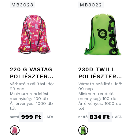
MB3023
MB3022
220 G VASTAG
230D TWILL
POLIÉSZTER
POLIÉSZTER
HÚZÓZSINÓROS
SPORT
Várható szállítási idő:
Várható szállítási idő:
99 nap
99 nap
TÁSKA, ÉLÉNK
HÚZÓZSINÓROS
Minimum rendelési
Minimum rendelési
SZÍNŰ
TÁSKA
mennyiség: 100 db
mennyiség: 100 db
Ár érvényes: 1000 db -
Ár érvényes: 1000 db -
DIZÁJNOKHOZ
tól
tól
999 Ft
834 Ft
nettó
+ ÁFA
nettó
+ ÁFA