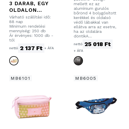
MÉRETŰ
3 DARAB, EGY
mellett ez az
BŐRÖND
alumínium gurulós
OLDALON
bőrönd 4 bolygósított
HÁLÓS PAMUT
Várható szállítási idő:
kerékkel és oldalsó
88 nap
védő lábakkal van
BEVÁSÁRLÓTÁS
Minimum rendelési
ellátva arra az esetre,
KÁBÓL ÁLLÓ
mennyiség: 250 db
ha az oldalára
Ár érvényes: 1000 db -
SZETT.
döntikA...
tól
ÉLELMISZERRE
25 018 Ft
nettó
2 137 Ft
nettó
+ ÁFA
L
+ ÁFA
ÉRINTKEZÉSRE
ALKALMAS
TANÚSÍTVÁNNY
AL.
MB6101
MB6005