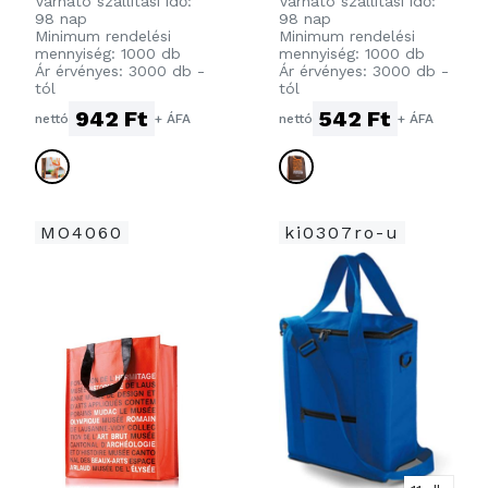
Várható szállítási idő:
Várható szállítási idő:
98 nap
98 nap
KA
KA: 32X40X9
Minimum rendelési
Minimum rendelési
(ÖSSZEHAJTHA
CM.
mennyiség: 1000 db
mennyiség: 1000 db
Ár érvényes: 3000 db -
Ár érvényes: 3000 db -
TÓ): 30X35X15
tól
tól
CM.
942 Ft
542 Ft
nettó
+ ÁFA
nettó
+ ÁFA
MO4060
ki0307ro-u