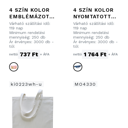
4 SZÍN KOLOR
4 SZÍN KOLOR
EMBLÉMÁZOTT
NYOMTATOTT
KOZMETIKAI
POLIÉSZTER
Várható szállítási idő:
Várható szállítási idő:
119 nap
119 nap
TÁSKA 600D
ÖVTÁSKA
Minimum rendelési
Minimum rendelési
POLIÉSZTERBŐ
mennyiség: 250 db
mennyiség: 250 db
Ár érvényes: 3000 db -
Ár érvényes: 3000 db -
L
tól
tól
737 Ft
1 764 Ft
nettó
+ ÁFA
nettó
+ ÁFA
ki0223wh-u
MO4330