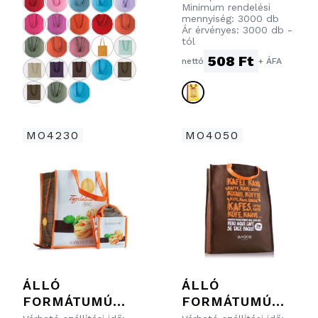
Minimum rendelési
(HŐFORRASZTO
mennyiség: 3000 db
Ár érvényes: 3000 db -
TT): 30X38X10
tól
CM.
508 Ft
nettó
+ ÁFA
MO4230
MO4050
ÁLLÓ
ÁLLÓ
FORMÁTUMÚ
FORMÁTUMÚ
BEVÁSÁRLÓTÁS
BEVÁSÁRLÓTÁS