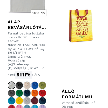
2515 db
ALAP
BEVÁSÁRLÓTÁS
KA
Pamut bevásárlótáska
hozzáillő 70 cm-es
szövet
fülekkelSTANDARD 100
by OEKO-TEX® N° CQ
1164/1 IFTH
tanúsítvánnyal
Hosszúság
(A)|Szélesség
(B)|Mélység (C): 42|38|1
511 Ft
nettó
+ ÁFA
ÁLLÓ
FORMÁTUMÚ
BEVÁSÁRLÓTÁS
Várható szállítási idő:
98 nap
KA