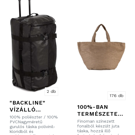
2 db
176 db
"BACKLINE"
100%-BAN
VÍZÁLLÓ
TERMÉSZETES
KEREKES
100% poliészter / 100%
FONALFESTETT
Finoman színezett
PVCNagyméretű
TÁSKA - NAGY
fonalból készült juta
gurulós táska polivinil-
JUTA TÁSKA
MÉRET
táska, hozzá illő
kloridból és