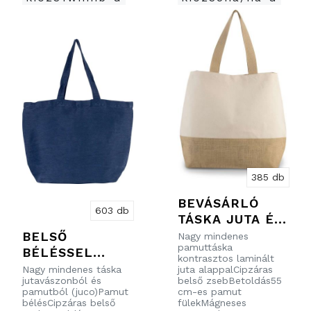
385 db
BEVÁSÁRLÓ
603 db
TÁSKA JUTA ÉS
PAMUT
BELSŐ
Nagy mindenes
pamuttáska
KEVERÉKBŐL
BÉLÉSSEL
kontrasztos laminált
ELLÁTOTT
Nagy mindenes táska
juta alappalCipzáras
jutavászonból és
belső zsebBetoldás55
NAGY JUTA-
pamutból (juco)Pamut
cm-es pamut
PAMUT
bélésCipzáras belső
fülekMágneses