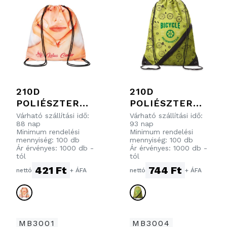
210D
210D
POLIÉSZTER
POLIÉSZTER
HÚZÓZSINÓROS
HÚZÓZSINÓROS
Várható szállítási idő:
Várható szállítási idő:
88 nap
93 nap
TÁSKA
TÁSKA
Minimum rendelési
Minimum rendelési
CIPZÁRAS
mennyiség: 100 db
mennyiség: 100 db
Ár érvényes: 1000 db -
Ár érvényes: 1000 db -
HÁLÓS
tól
tól
ZSEBBEL
421 Ft
744 Ft
nettó
+ ÁFA
nettó
+ ÁFA
MB3001
MB3004