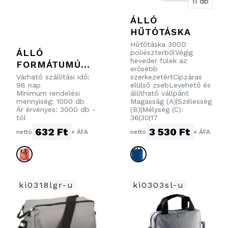
11 db
ÁLLÓ
HŰTÓTÁSKA
Hűtőtáska 300D
ÁLLÓ
poliészterbőlVégig
heveder fülek az
FORMÁTUMÚ
erősebb
BEVÁSÁRLÓTÁS
Várható szállítási idő:
szerkezetértCipzáras
98 nap
elülső zsebLevehető és
KA: 40X45X17
Minimum rendelési
állítható vállpánt
CM.
mennyiség: 1000 db
Magasság (A)|Szélesség
Ár érvényes: 3000 db -
(B)|Mélység (C):
tól
36|30|17
632 Ft
3 530 Ft
nettó
+ ÁFA
nettó
+ ÁFA
ki0318lgr-u
ki0303sl-u