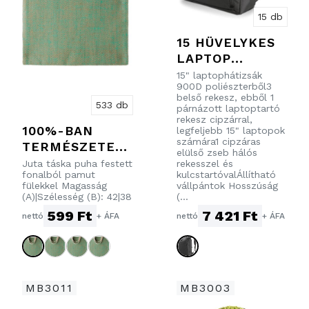
15 db
15 HÜVELYKES
LAPTOP
HÁTIZSÁK
15" laptophátizsák
900D poliészterből3
belső rekesz, ebből 1
533 db
párnázott laptoptartó
rekesz cipzárral,
100%-BAN
legfeljebb 15" laptopok
számára1 cipzáras
TERMÉSZETES
elülső zseb hálós
FONALFESTETT
Juta táska puha festett
rekesszel és
fonalból pamut
kulcstartóvalÁllítható
JUTA TÁSKA
fülekkel Magasság
vállpántok Hosszúság
(A)|Szélesség (B): 42|38
(...
599 Ft
7 421 Ft
nettó
+ ÁFA
nettó
+ ÁFA
MB3011
MB3003