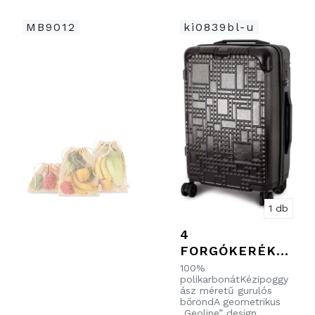
MB9012
ki0839bl-u
1 db
4
FORGÓKERÉKK
EL
100%
polikarbonátKézipoggy
RENDELKEZŐ
ász méretű gurulós
KÉZIPOGGYÁSZ
bőröndA geometrikus
„Geoline” design