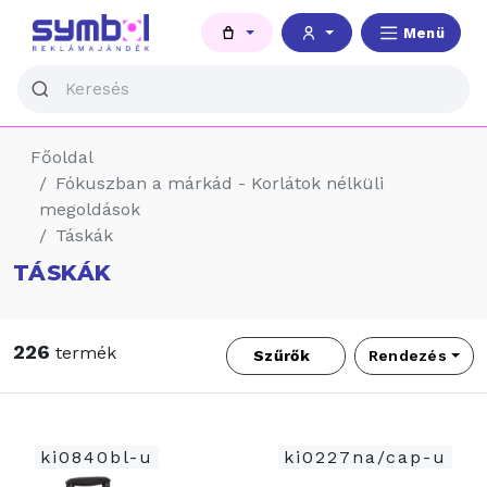
Menü
Főoldal
Fókuszban a márkád - Korlátok nélküli
megoldások
Táskák
TÁSKÁK
226
termék
Szűrők
Rendezés
ki0840bl-u
ki0227na/cap-u