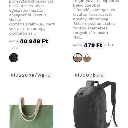
fogantyúval és cipzáras
poliészterbőlKapacitás
belső zsebbel
a 110 liter és teljes
Ellenálló, ökológiai és
egészében vízálló
divatos fonalfestett
anyagokból készült,
növényi alapanyag
vízálló
Belső cipzáras zseb a
cipzárralPraktikus, mert
fontos személyes
van az oldalán egy
tárgyak tárolására
cipőtartó zs...
Nat...
40 948 Ft
nettó
479 Ft
nettó
+ ÁFA
+ ÁFA
ki0226na/wg-u
ki0907bl-u