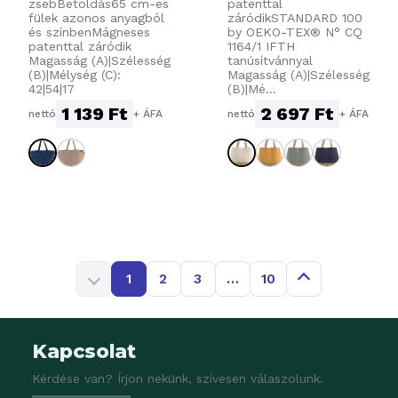
zsebBetoldás65 cm-es
patenttal
KEVERÉK
fülek azonos anyagból
záródikSTANDARD 100
TÁSKA
és színbenMágneses
by OEKO-TEX® N° CQ
patenttal záródik
1164/1 IFTH
Magasság (A)|Szélesség
tanúsítvánnyal
(B)|Mélység (C):
Magasság (A)|Szélesség
42|54|17
(B)|Mé...
1 139 Ft
2 697 Ft
nettó
+ ÁFA
nettó
+ ÁFA
1
2
3
…
10
Kapcsolat
Kérdése van? Írjon nekünk, szívesen válaszolunk.