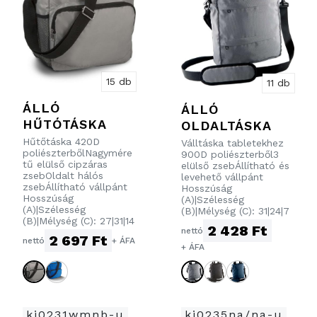
15 db
11 db
ÁLLÓ
ÁLLÓ
HŰTÓTÁSKA
OLDALTÁSKA
Hűtőtáska 420D
Válltáska tabletekhez
poliészterbőlNagymére
900D poliészterből3
tű elülső cipzáras
elülső zsebÁllítható és
zsebOldalt hálós
levehető vállpánt
zsebÁllítható vállpánt
Hosszúság
Hosszúság
(A)|Szélesség
(A)|Szélesség
(B)|Mélység (C): 31|24|7
(B)|Mélység (C): 27|31|14
2 428 Ft
nettó
2 697 Ft
nettó
+ ÁFA
+ ÁFA
ki0231wmnb-u
ki0235na/na-u