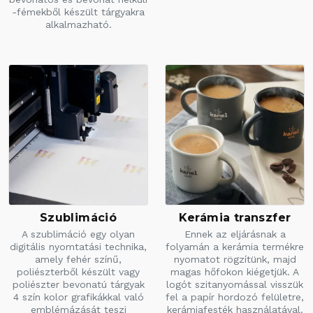
-fémekből készült tárgyakra
alkalmazható.
Szublimáció
Kerámia transzfer
A szublimáció egy olyan
Ennek az eljárásnak a
digitális nyomtatási technika,
folyamán a kerámia termékre
amely fehér színű,
nyomatot rögzítünk, majd
poliészterből készült vagy
magas hőfokon kiégetjük. A
poliészter bevonatú tárgyak
logót szitanyomással visszük
4 szín kolor grafikákkal való
fel a papír hordozó felületre,
emblémázását teszi
kerámiafesték használatával.