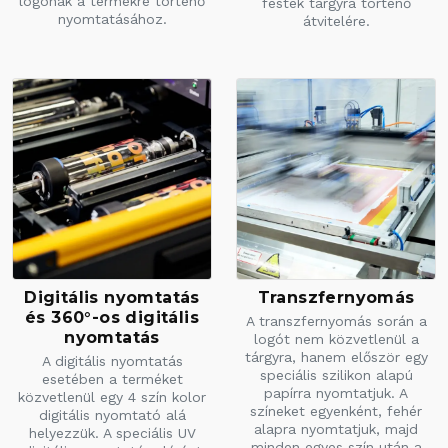
logónak a termékre történő
festék tárgyra történő
nyomtatásához.
átvitelére.
Digitális nyomtatás
Transzfernyomás
és 360°-os digitális
A transzfernyomás során a
nyomtatás
logót nem közvetlenül a
tárgyra, hanem először egy
A digitális nyomtatás
speciális szilikon alapú
esetében a terméket
papírra nyomtatjuk. A
közvetlenül egy 4 szín kolor
színeket egyenként, fehér
digitális nyomtató alá
alapra nyomtatjuk, majd
helyezzük. A speciális UV
minden egyes szín után a