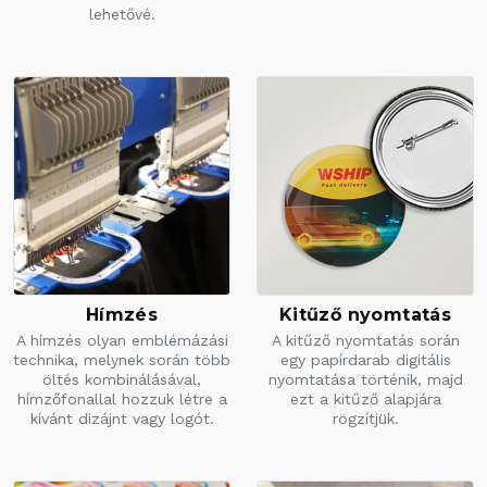
lehetővé.
Hímzés
Kitűző nyomtatás
A hímzés olyan emblémázási
A kitűző nyomtatás során
technika, melynek során több
egy papírdarab digitális
öltés kombinálásával,
nyomtatása történik, majd
hímzőfonallal hozzuk létre a
ezt a kitűző alapjára
kívánt dizájnt vagy logót.
rögzítjük.