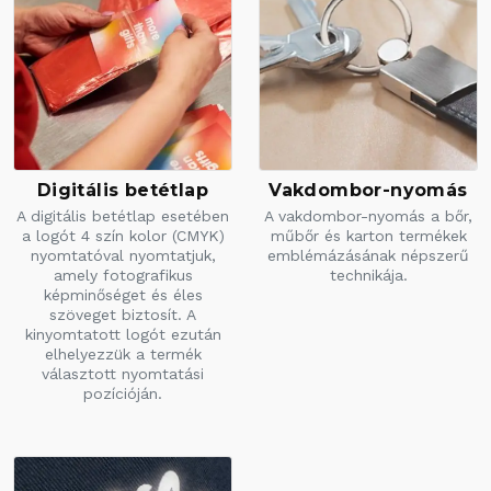
Digitális betétlap
Vakdombor-nyomás
A digitális betétlap esetében
A vakdombor-nyomás a bőr,
a logót 4 szín kolor (CMYK)
műbőr és karton termékek
nyomtatóval nyomtatjuk,
emblémázásának népszerű
amely fotografikus
technikája.
képminőséget és éles
szöveget biztosít. A
kinyomtatott logót ezután
elhelyezzük a termék
választott nyomtatási
pozícióján.