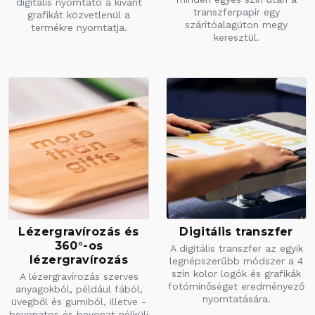
digitális nyomtató a kívánt
transzferpapír egy
grafikát közvetlenül a
szárítóalagúton megy
termékre nyomtatja.
keresztül.
Lézergravírozás és
Digitális transzfer
360°-os
A digitális transzfer az egyik
lézergravírozás
legnépszerűbb módszer a 4
szín kolor logók és grafikák
A lézergravírozás szerves
fotóminőséget eredményező
anyagokból, például fából,
nyomtatására.
üvegből és gumiból, illetve -
bevonatos és bevonat nélküli