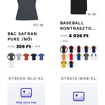
16 db
BASEBALL
102 db
KONTRASZTOS
B&C SAFRAN
GALLÉROS
4 026 Ft
nettó
PURE /NŐI
PÓLÓ
+ ÁFA
359 Ft
nettó
+ ÁFA
ST9000-BLO-XL
ST9010-MAB-XL
Még nincs kép