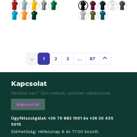
1
2
3
…
87
Kapcsolat
Kérdése van? Írjon nekünk, szívesen válaszolunk.
Kapcsolat
Ügyfélszolgálat:
+36 70 883 1001
és
+36 30 455
5015
Elérhetőség: Hétköznap 8 és 17:00 között.