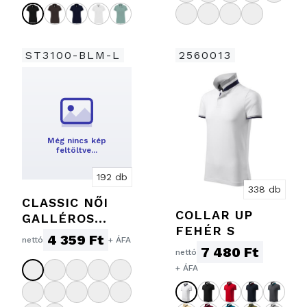
ST3100-BLM-L
2560013
Még nincs kép
feltöltve…
192 db
338 db
CLASSIC NŐI
COLLAR UP
GALLÉROS
FEHÉR S
PÓLÓ
4 359 Ft
nettó
+ ÁFA
7 480 Ft
nettó
+ ÁFA