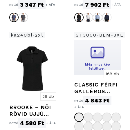
PÓLÓ
3 347 Ft
7 902 Ft
nettó
+ ÁFA
nettó
+ ÁFA
ka240bl-2xl
ST3000-BLM-3XL
Még nincs kép
feltöltve…
168 db
CLASSIC FÉRFI
GALLÉROS
26 db
PÓLÓ
4 843 Ft
nettó
BROOKE – NŐI
+ ÁFA
RÖVID UJJÚ
GALLÉROS
4 580 Ft
nettó
+ ÁFA
PÓLÓ