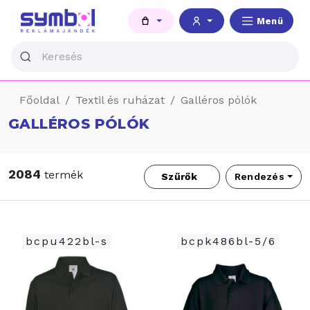
Menü
Főoldal
Textil és ruházat
Galléros pólók
GALLÉROS PÓLÓK
2084
termék
Szűrők
Rendezés
bcpu422bl-s
bcpk486bl-5/6