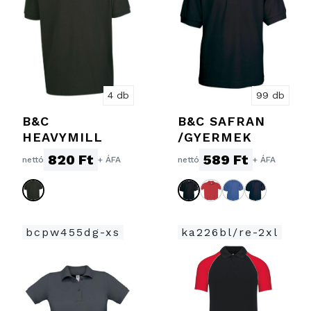
4 db
99 db
B&C
B&C SAFRAN
HEAVYMILL
/GYERMEK
820 Ft
589 Ft
nettó
+ ÁFA
nettó
+ ÁFA
bcpw455dg-xs
ka226bl/re-2xl