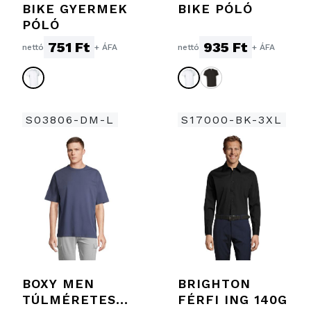
BIKE GYERMEK
BIKE PÓLÓ
PÓLÓ
751 Ft
935 Ft
nettó
+ ÁFA
nettó
+ ÁFA
S03806-DM-L
S17000-BK-3XL
BOXY MEN
BRIGHTON
TÚLMÉRETES
FÉRFI ING 140G