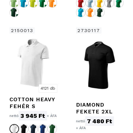
2150013
2730117
4121 db
COTTON HEAVY
DIAMOND
FEHÉR S
FEKETE 2XL
3 945 Ft
nettó
+ ÁFA
7 480 Ft
nettó
+ ÁFA