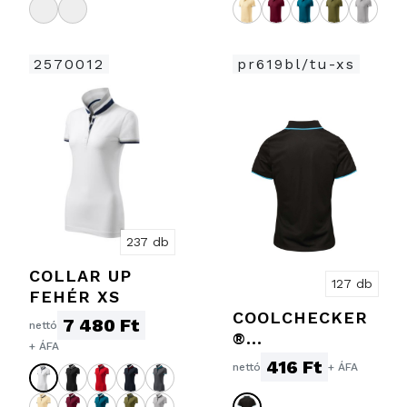
2570012
pr619bl/tu-xs
237 db
COLLAR UP
127 db
FEHÉR XS
COOLCHECKER
7 480 Ft
nettó
®
+ ÁFA
KONTRASZTOS
416 Ft
nettó
+ ÁFA
NŐI PÓLÓ