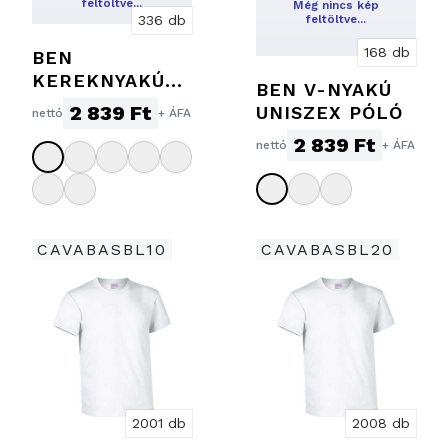
feltöltve…
Még nincs kép
feltöltve…
336 db
168 db
BEN
KEREKNYAKÚ
BEN V-NYAKÚ
UNISZEX PÓLÓ
2 839 Ft
UNISZEX PÓLÓ
nettó
+ ÁFA
2 839 Ft
nettó
+ ÁFA
CAVABASBL10
CAVABASBL20
2001 db
2008 db