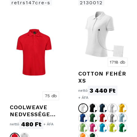
retrs147cre-s
2130012
1718 db
COTTON FEHÉR
XS
3 440 Ft
nettó
75 db
+ ÁFA
COOLWEAVE
NEDVESSÉGELV
EZETŐ PÓLÓ
480 Ft
nettó
+ ÁFA