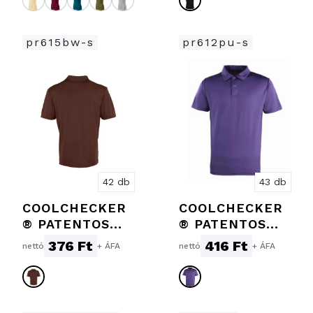
pr615bw-s
pr612pu-s
42 db
43 db
COOLCHECKER
COOLCHECKER
® PATENTOS
® PATENTOS
FÉRFI PÓLÓ
PÓLÓ
376 Ft
416 Ft
nettó
+ ÁFA
nettó
+ ÁFA