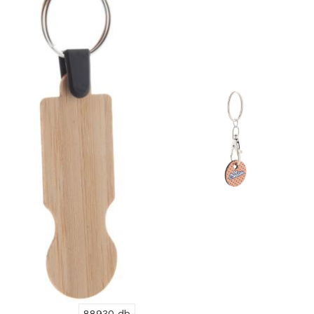
88930 db