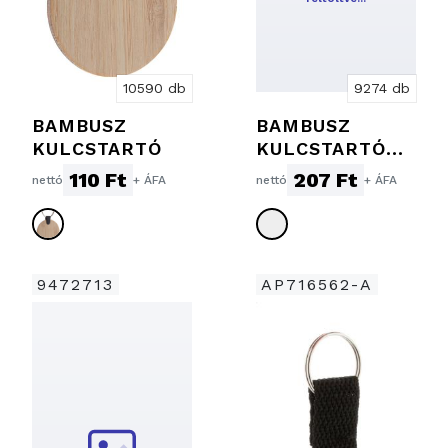
10590 db
9274 db
BAMBUSZ
BAMBUSZ
KULCSTARTÓ
KULCSTARTÓ
MOBILTELEFON
110 Ft
207 Ft
nettó
+ ÁFA
nettó
+ ÁFA
TÁMASSZAL
9472713
AP716562-A