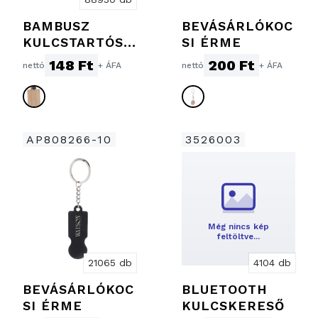
BAMBUSZ
BEVÁSÁRLÓKOC
KULCSTARTÓS
SI ÉRME
BEVÁSÁRLÓ
148 Ft
200 Ft
nettó
+ ÁFA
nettó
+ ÁFA
ÉRME
AP808266-10
3526003
Még nincs kép
feltöltve…
21065 db
4104 db
BEVÁSÁRLÓKOC
BLUETOOTH
SI ÉRME
KULCSKERESŐ