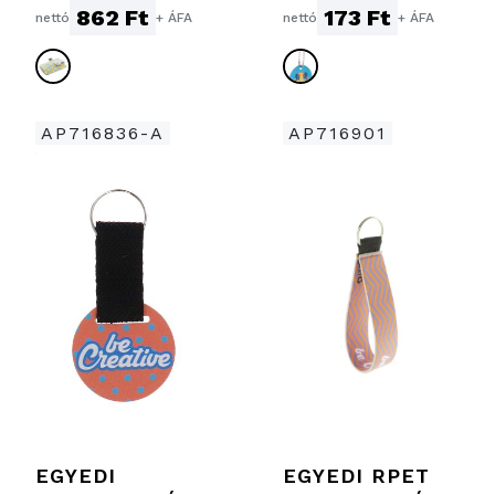
TASAK
KÖR
862 Ft
173 Ft
nettó
+ ÁFA
nettó
+ ÁFA
AP716836-A
AP716901
EGYEDI
EGYEDI RPET