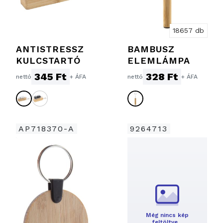
18657 db
ANTISTRESSZ
BAMBUSZ
KULCSTARTÓ
ELEMLÁMPA
345 Ft
328 Ft
nettó
+ ÁFA
nettó
+ ÁFA
AP718370-A
9264713
Még nincs kép
feltöltve…