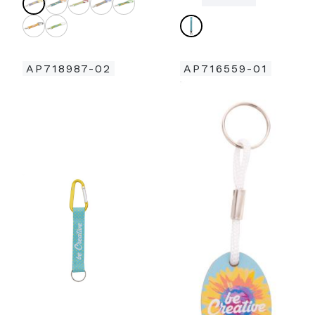
AP718987-02
AP716559-01