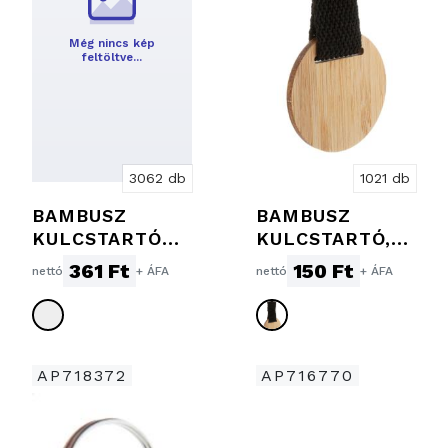
Még nincs kép
feltöltve…
3062 db
1021 db
BAMBUSZ
BAMBUSZ
KULCSTARTÓ
KULCSTARTÓ,
ÜVEGNYITÓVAL
KÖR
361 Ft
150 Ft
nettó
+ ÁFA
nettó
+ ÁFA
AP718372
AP716770