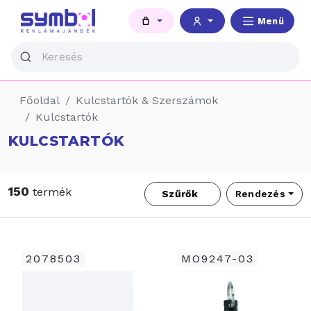
Menü
Főoldal
Kulcstartók & Szerszámok
Kulcstartók
KULCSTARTÓK
150
termék
Szűrők
Rendezés
2078503
MO9247-03