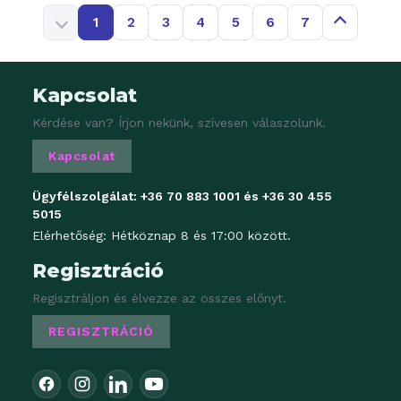
1
2
3
4
5
6
7
Kapcsolat
Kérdése van? Írjon nekünk, szívesen válaszolunk.
Kapcsolat
Ügyfélszolgálat:
+36 70 883 1001
és
+36 30 455
5015
Elérhetőség: Hétköznap 8 és 17:00 között.
Regisztráció
Regisztráljon és élvezze az összes előnyt.
REGISZTRÁCIÓ