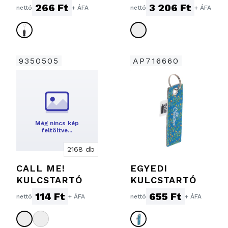
266 Ft
3 206 Ft
nettó
+ ÁFA
nettó
+ ÁFA
9350505
AP716660
Még nincs kép
feltöltve…
2168 db
CALL ME!
EGYEDI
KULCSTARTÓ
KULCSTARTÓ
114 Ft
655 Ft
nettó
+ ÁFA
nettó
+ ÁFA