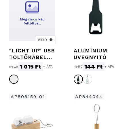
Még nincs kép
feltöltve…
6190 db
"LIGHT UP" USB
ALUMÍNIUM
TÖLTŐKÁBEL
ÜVEGNYITÓ
ÉS
1 015 Ft
144 Ft
nettó
+ ÁFA
nettó
+ ÁFA
KULCSTARTÓ
AP808159-01
AP844044