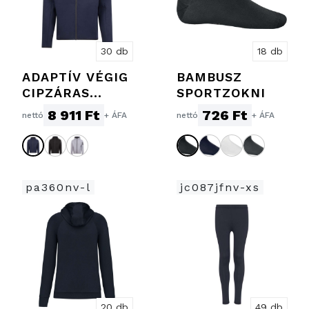
30 db
18 db
ADAPTÍV VÉGIG
BAMBUSZ
CIPZÁRAS
SPORTZOKNI
POLÁR
8 911 Ft
726 Ft
nettó
+ ÁFA
nettó
+ ÁFA
PULÓVER
KAPUCNIVAL
pa360nv-l
jc087jfnv-xs
20 db
49 db