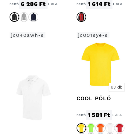
CIPZÁRAS TOP
SZÉLDZSEKI
6 286 Ft
1 614 Ft
nettó
+ ÁFA
nettó
+ ÁFA
jc040awh-s
jc001sye-s
63 db
COOL PÓLÓ
1 581 Ft
nettó
+ ÁFA