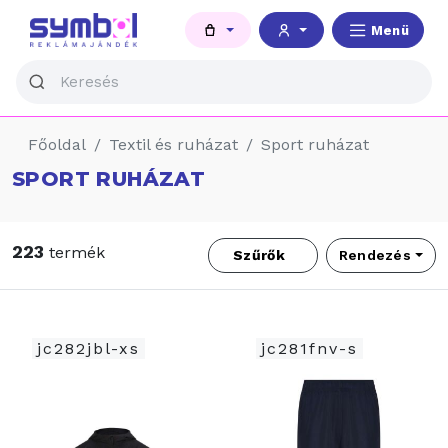
Menü
Főoldal
Textil és ruházat
Sport ruházat
SPORT RUHÁZAT
223
termék
Szűrők
Rendezés
jc282jbl-xs
jc281fnv-s