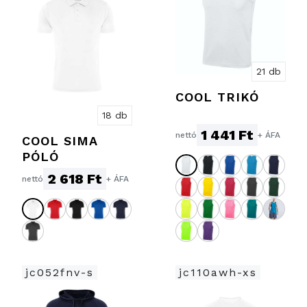
21 db
COOL TRIKÓ
18 db
1 441 Ft
nettó
+ ÁFA
COOL SIMA
PÓLÓ
2 618 Ft
nettó
+ ÁFA
jc052fnv-s
jc110awh-xs