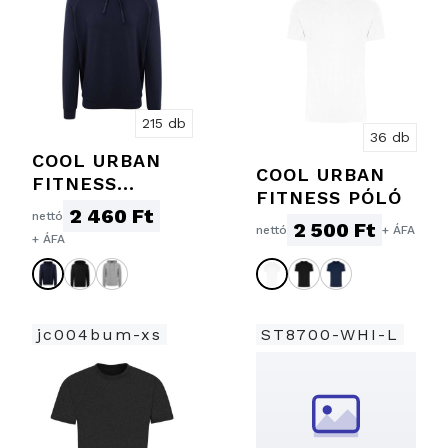
215 db
36 db
COOL URBAN
COOL URBAN
FITNESS
FITNESS PÓLÓ
KAPUCNIS
2 460 Ft
nettó
2 500 Ft
PULÓVER
nettó
+ ÁFA
+ ÁFA
jc004bum-xs
ST8700-WHI-L