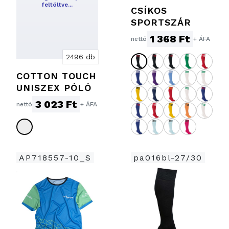
feltöltve…
CSÍKOS
SPORTSZÁR
1 368 Ft
nettó
+ ÁFA
2496 db
COTTON TOUCH
UNISZEX PÓLÓ
3 023 Ft
nettó
+ ÁFA
AP718557-10_S
pa016bl-27/30