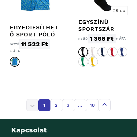
28 db
EGYSZÍNŰ
EGYEDIESÍTHET
SPORTSZÁR
Ő SPORT PÓLÓ
1 368 Ft
nettó
+ ÁFA
11 522 Ft
nettó
+ ÁFA
1
2
3
…
10
Kapcsolat