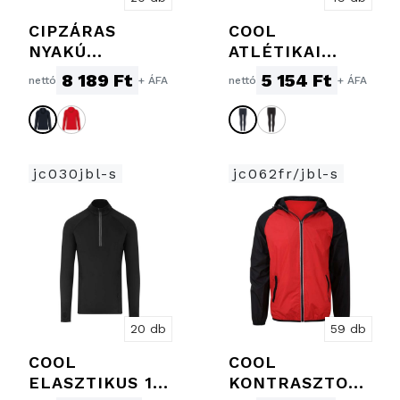
CIPZÁRAS
COOL
NYAKÚ
ATLÉTIKAI
KAPUCNIS
NADRÁG
8 189 Ft
5 154 Ft
nettó
+ ÁFA
nettó
+ ÁFA
SPORT
PULÓVER
jc030jbl-s
jc062fr/jbl-s
20 db
59 db
COOL
COOL
ELASZTIKUS 1/2
KONTRASZTOS