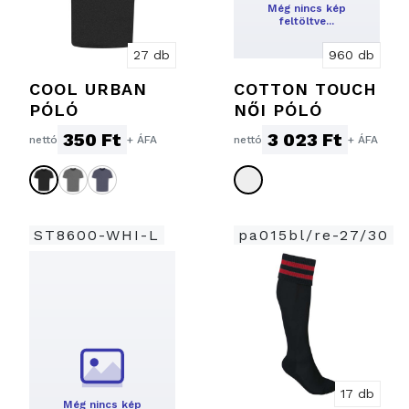
Még nincs kép
feltöltve…
27 db
960 db
COOL URBAN
COTTON TOUCH
PÓLÓ
NŐI PÓLÓ
350 Ft
3 023 Ft
nettó
+ ÁFA
nettó
+ ÁFA
ST8600-WHI-L
pa015bl/re-27/30
17 db
Még nincs kép