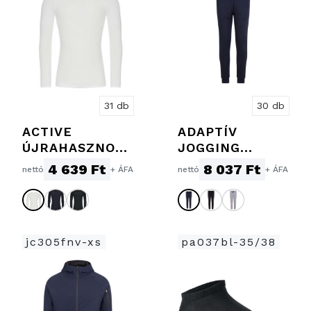
31 db
30 db
ACTIVE
ADAPTÍV
ÚJRAHASZNOSÍ
JOGGING
TOTT
NADRÁG
4 639 Ft
8 037 Ft
nettó
+ ÁFA
nettó
+ ÁFA
ALÁÖLTÖZŐ
jc305fnv-xs
pa037bl-35/38