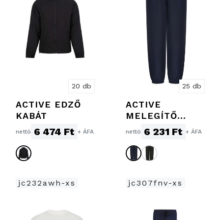
20 db
25 db
ACTIVE EDZŐ
ACTIVE
KABÁT
MELEGÍTŐ
NADRÁG
6 474 Ft
6 231 Ft
nettó
+ ÁFA
nettó
+ ÁFA
jc232awh-xs
jc307fnv-xs