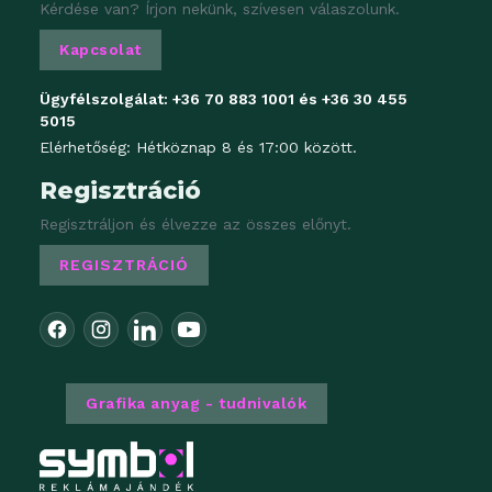
Kérdése van? Írjon nekünk, szívesen válaszolunk.
Kapcsolat
Ügyfélszolgálat:
+36 70 883 1001
és
+36 30 455
5015
Elérhetőség: Hétköznap 8 és 17:00 között.
Regisztráció
Regisztráljon és élvezze az összes előnyt.
REGISZTRÁCIÓ
Grafika anyag - tudnivalók