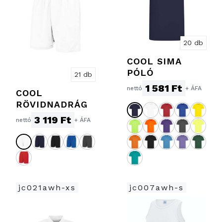
20 db
COOL SIMA
PÓLÓ
21 db
1 581 Ft
nettó
+ ÁFA
COOL
RÖVIDNADRÁG
3 119 Ft
nettó
+ ÁFA
jc021awh-xs
jc007awh-s