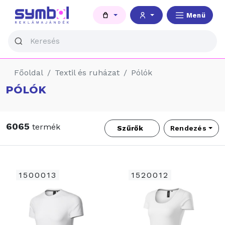
Menü
Főoldal
Textil és ruházat
Pólók
PÓLÓK
6065
termék
Szűrők
Rendezés
1500013
1520012