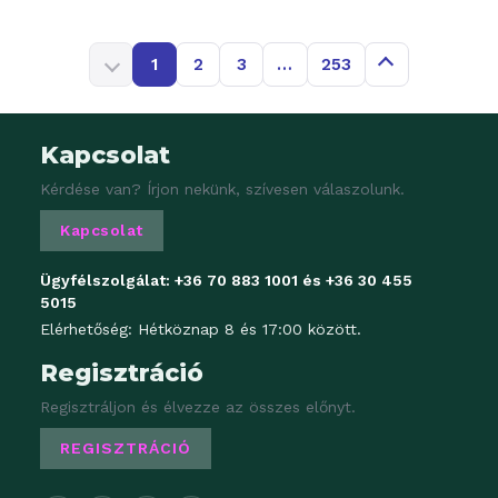
1
2
3
…
253
Kapcsolat
Kérdése van? Írjon nekünk, szívesen válaszolunk.
Kapcsolat
Ügyfélszolgálat:
+36 70 883 1001
és
+36 30 455
5015
Elérhetőség: Hétköznap 8 és 17:00 között.
Regisztráció
Regisztráljon és élvezze az összes előnyt.
REGISZTRÁCIÓ