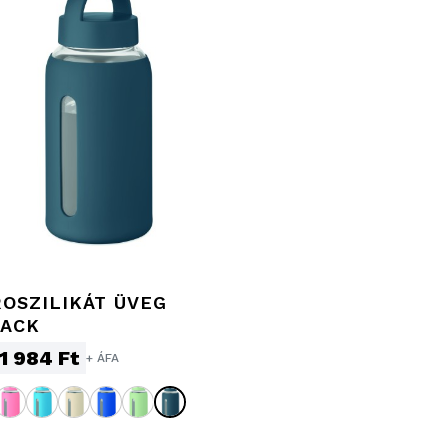
OSZILIKÁT ÜVEG
ALUMÍNIUM KULA
LACK
1 984 Ft
966 Ft
+ ÁFA
nettó
+ ÁFA