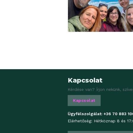
Kapcsolat
Kérdése van? Írjon nekünk, szíve
Kapcsolat
Ügyfélszolgálat:
+36 70 883 10
Elérhetőség: Hétköznap 8 és 17: