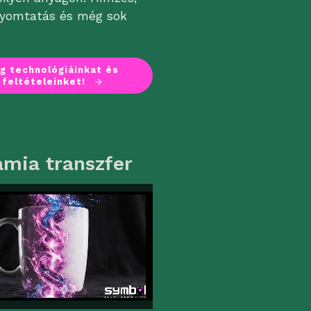
 nyomtatás és még sok
g technológiáinkat és
i feltételeinket!
ámia transzfer