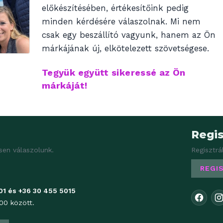
előkészítésében, értékesítőink pedig
minden kérdésére válaszolnak. Mi nem
csak egy beszállító vagyunk, hanem az Ön
márkájának új, elkötelezett szövetségese.
Tegyük együtt sikeressé az Ön
márkáját!
Regis
sen válaszolunk.
Regisztrá
REGI
01
és
+36 30 455 5015
00 között.