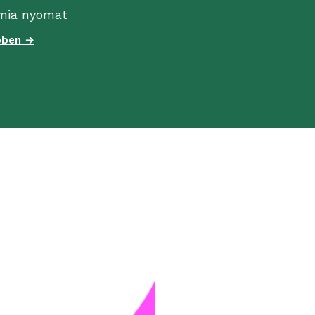
mia nyomat
bben →