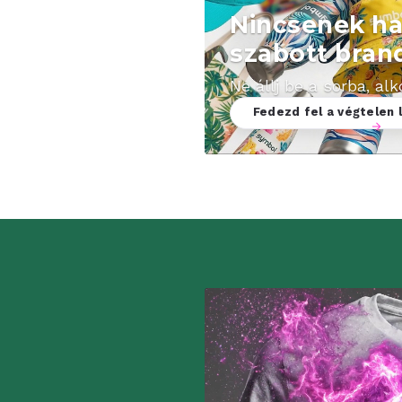
Nincsenek hat
szabott bran
Ne állj be a sorba, al
Fedezd fel a végtelen