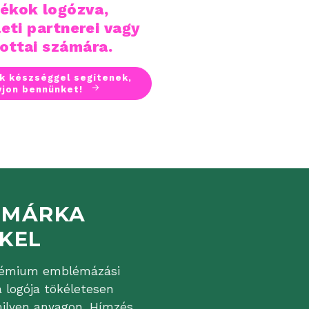
ékok logózva,
leti partnerei vagy
ottai számára.
k készséggel segítenek,
vjon bennünket!
 MÁRKA
 KEL
rémium emblémázási
a logója tökéletesen
ilyen anyagon. Hímzés,