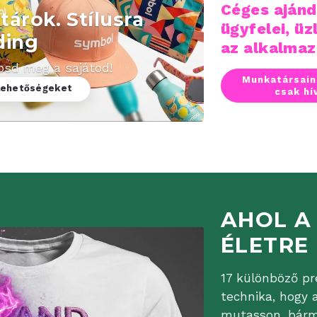
Céges ajánd
árok. Stílusra
ügyfelei, üz
ding
az alkalmaz
kosd meg a sajátod!
Munkatársain
 lehetőségeket
csak hí
AHOL A
ÉLETRE
17 különböző p
technika, hogy 
mutasson, bárm