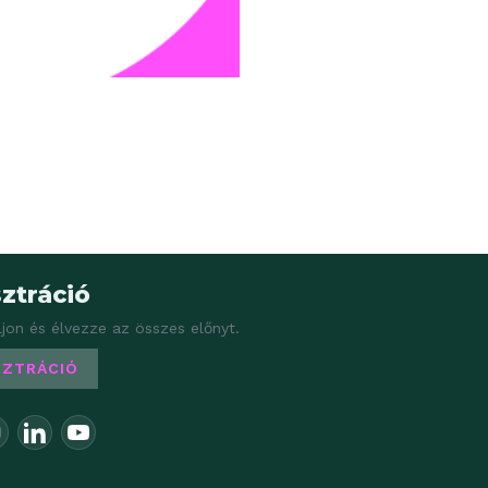
ztráció
ljon és élvezze az összes előnyt.
SZTRÁCIÓ