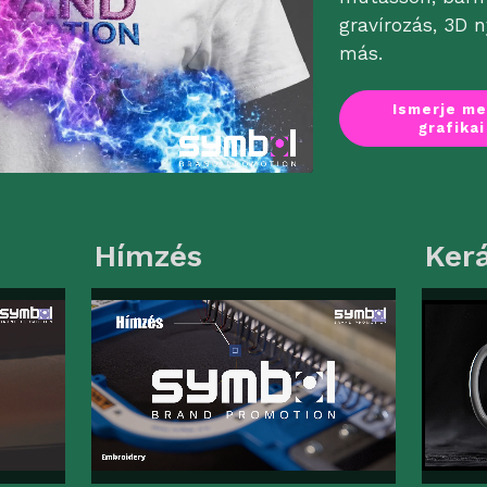
gravírozás, 3D
más.
Ismerje me
grafika
Hímzés
Ker