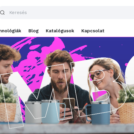
hnológiák
Blog
Katalógusok
Kapcsolat