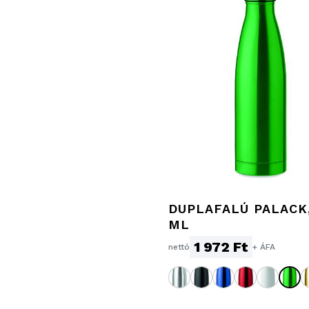
DUPLAFALÚ PALACK,
ML
1 972 Ft
nettó
+ ÁFA