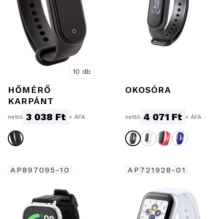
10 db
HŐMÉRŐ
OKOSÓRA
KARPÁNT
3 038 Ft
4 071 Ft
nettó
+ ÁFA
nettó
+ ÁFA
AP897095-10
AP721928-01