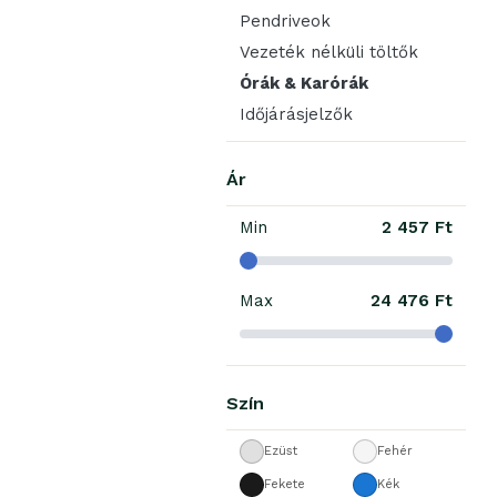
Pendriveok
Vezeték nélküli töltők
Órák & Karórák
Időjárásjelzők
Ár
Min
2 457 Ft
Max
24 476 Ft
Szín
Ezüst
Fehér
Fekete
Kék