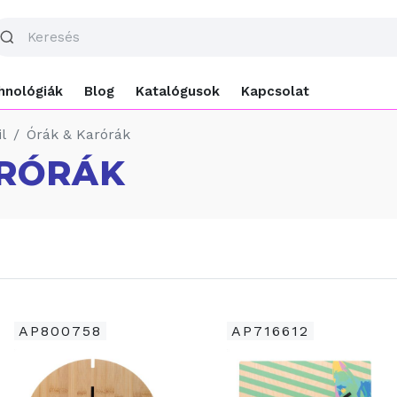
hnológiák
Blog
Katalógusok
Kapcsolat
l
Órák & Karórák
ARÓRÁK
AP800758
AP716612