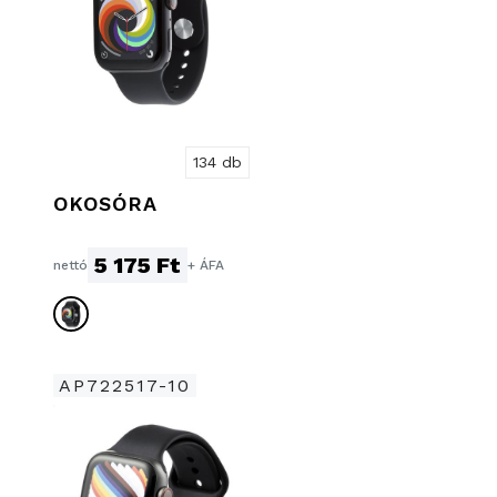
134 db
OKOSÓRA
5 175 Ft
nettó
+ ÁFA
AP722517-10