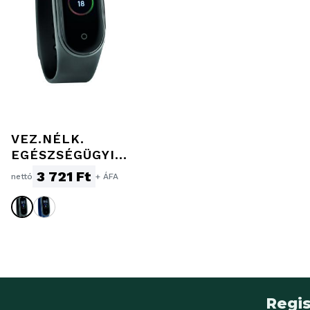
VEZ.NÉLK.
EGÉSZSÉGÜGYI
OKOSÓRA
3 721 Ft
nettó
+ ÁFA
Regis