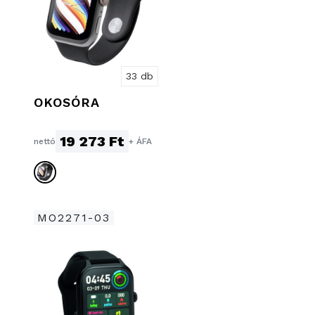
33 db
OKOSÓRA
19 273 Ft
nettó
+ ÁFA
MO2271-03