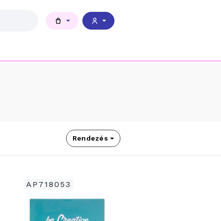
Rendezés
AP718053