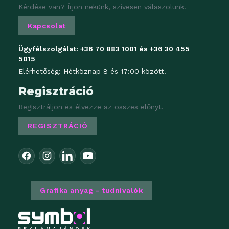
Kérdése van? Írjon nekünk, szívesen válaszolunk.
Kapcsolat
Ügyfélszolgálat:
+36 70 883 1001
és
+36 30 455
5015
Elérhetőség: Hétköznap 8 és 17:00 között.
Regisztráció
Regisztráljon és élvezze az összes előnyt.
REGISZTRÁCIÓ
Grafika anyag - tudnivalók