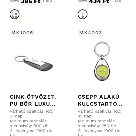
386 Ft
434 Ft
nettó
+ ÁFA
nettó
+ ÁFA
NYOMTATÁSSAL
MK1005
MK4003
CINK ÖTVÖZET,
CSEPP ALAKÚ
PU BŐR LUXUS
KULCSTARTÓ
KULCSTARTÓ
AZ ÖN ÁLTAL
Várható szállítási idő:
Várható szállítási idő:
51 nap
45 nap
TERVEZETT
Minimum rendelési
Minimum rendelési
LÁGY FESTETT
mennyiség: 500 db
mennyiség: 250 db
Ár érvényes: 1000 db -
Ár érvényes: 1000 db -
ZOMÁNCOZOTT
tól
tól