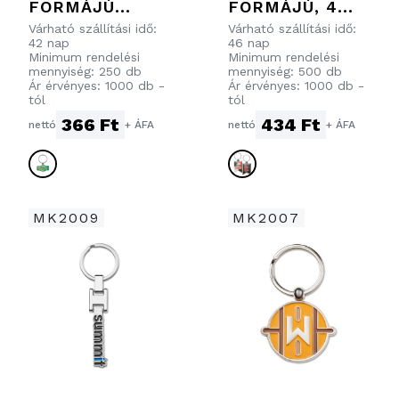
FORMÁJÚ
FORMÁJÚ, 4
ROZSDAMENTE
SZÍN KOLOR
Várható szállítási idő:
Várható szállítási idő:
42 nap
46 nap
S ACÉL
NFC
Minimum rendelési
Minimum rendelési
KULCSTARTÓ
KULCSTARTÓ
mennyiség: 250 db
mennyiség: 500 db
Ár érvényes: 1000 db -
Ár érvényes: 1000 db -
MŰGYANTA
PUHA PVC-BŐL.
tól
tól
BEVONATTAL
366 Ft
434 Ft
nettó
+ ÁFA
nettó
+ ÁFA
ELLÁTOTT 4
SZÍN KOLOR
NYOMTATÁSSAL
MK2009
MK2007