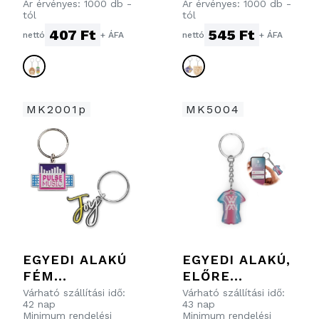
Ár érvényes: 1000 db -
Ár érvényes: 1000 db -
tól
tól
407 Ft
545 Ft
nettó
+ ÁFA
nettó
+ ÁFA
MK2001p
MK5004
EGYEDI ALAKÚ
EGYEDI ALAKÚ,
FÉM
ELŐRE
KULCSTARTÓK.
PROGRAMOZOT
Várható szállítási idő:
Várható szállítási idő:
42 nap
43 nap
2 LÉPÉSBEN A
T NFC
Minimum rendelési
Minimum rendelési