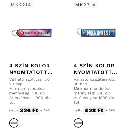
MK2214
MK2314
4 SZÍN KOLOR
4 SZÍN KOLOR
NYOMTATOTT
NYOMTATOTT
CÍMKÉS
RPET CÍMKÉS
Várható szállítási idő:
Várható szállítási idő:
29 nap
36 nap
KULCSTARTÓ
KULCSTARTÓ
Minimum rendelési
Minimum rendelési
HÁROMSZÖG
mennyiség: 100 db
mennyiség: 250 db
Ár érvényes: 1000 db -
Ár érvényes: 1000 db -
FORMÁJÚ
tól
tól
VÉGZŐDÉSSEL
326 Ft
428 Ft
nettó
+ ÁFA
nettó
+ ÁFA