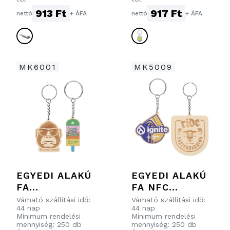
BEVÁSÁRLÓKOC
913 Ft
917 Ft
nettó
+ ÁFA
nettó
+ ÁFA
SI-ÉRMÉVEL
MK6001
MK5009
EGYEDI ALAKÚ
EGYEDI ALAKÚ
FA
FA NFC
KULCSTARTÓ
KULCSTARTÓ
Várható szállítási idő:
Várható szállítási idő:
44 nap
44 nap
Minimum rendelési
Minimum rendelési
mennyiség: 250 db
mennyiség: 250 db