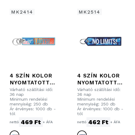
MK2414
MK2514
4 SZÍN KOLOR
4 SZÍN KOLOR
NYOMTATOTT
NYOMTATOTT
RPET CÍMKÉS
RPET CÍMKÉS
Várható szállítási idő:
Várható szállítási idő:
36 nap
36 nap
KULCSTARTÓ
KULCSTARTÓ
Minimum rendelési
Minimum rendelési
DUPLA
HÁROMSZÖG
mennyiség: 250 db
mennyiség: 250 db
Ár érvényes: 1000 db -
Ár érvényes: 1000 db -
KULCSKARIKÁV
FORMÁJÚ
tól
tól
AL
VÉGZŐDÉSSEL
469 Ft
462 Ft
nettó
+ ÁFA
nettó
+ ÁFA