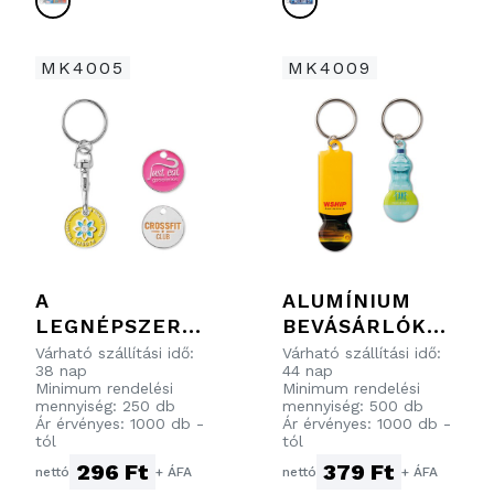
MK4005
MK4009
A
ALUMÍNIUM
LEGNÉPSZERŰB
BEVÁSÁRLÓKOC
B KULCSTARTÓ
SI-ÉRMÉS
Várható szállítási idő:
Várható szállítási idő:
38 nap
44 nap
LÁGY FESTETT
KULCSTARTÓ
Minimum rendelési
Minimum rendelési
ZOMÁNCOZOTT
mennyiség: 250 db
mennyiség: 500 db
Ár érvényes: 1000 db -
Ár érvényes: 1000 db -
BEVÁSÁRLÓKOC
tól
tól
SI-ÉRMÉVEL
296 Ft
379 Ft
nettó
+ ÁFA
nettó
+ ÁFA