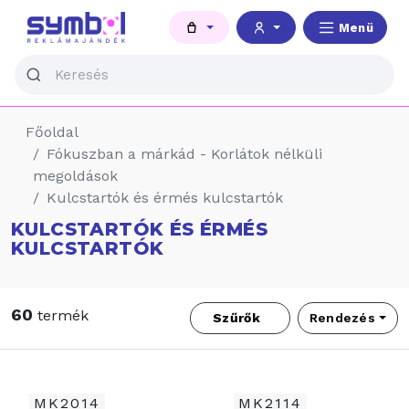
Menü
Főoldal
Fókuszban a márkád - Korlátok nélküli
megoldások
Kulcstartók és érmés kulcstartók
KULCSTARTÓK ÉS ÉRMÉS
KULCSTARTÓK
60
termék
Szűrők
Rendezés
MK2014
MK2114