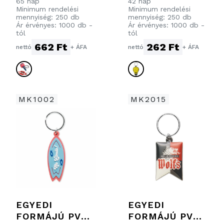
65 nap
42 nap
AZ ÖN 3D
AZ ÖN
Minimum rendelési
Minimum rendelési
DIZÁJNJA
LOGÓJÁVAL AZ
mennyiség: 250 db
mennyiség: 250 db
Ár érvényes: 1000 db -
Ár érvényes: 1000 db -
SZERINT
EGYIK
tól
tól
OLDALON
662 Ft
262 Ft
nettó
+ ÁFA
nettó
+ ÁFA
MK1002
MK2015
EGYEDI
EGYEDI
FORMÁJÚ PVC
FORMÁJÚ PVC