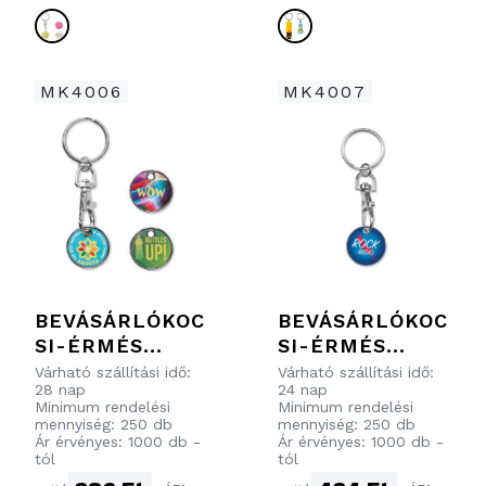
MK4006
MK4007
BEVÁSÁRLÓKOC
BEVÁSÁRLÓKOC
SI-ÉRMÉS
SI-ÉRMÉS
KULCSTARTÓ 4
KULCSTARTÓ A
Várható szállítási idő:
Várható szállítási idő:
28 nap
24 nap
SZÍN KOLOR
KEMÉNY
Minimum rendelési
Minimum rendelési
NYOMTATOTT
ZOMÁNCOZOTT
mennyiség: 250 db
mennyiség: 250 db
Ár érvényes: 1000 db -
Ár érvényes: 1000 db -
ALUMÍNIUM
FELÜLETEN 4
tól
tól
LEMEZZEL
SZÍN KOLOR