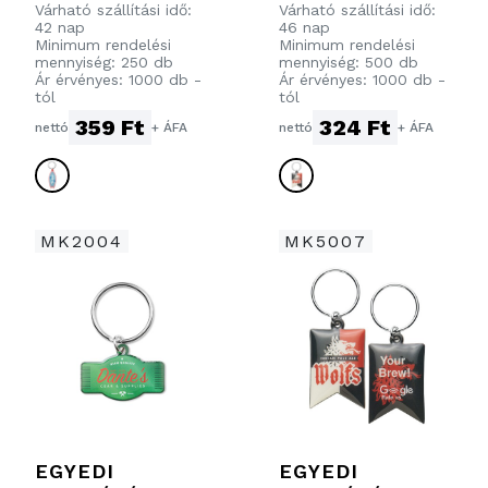
KULCSTARTÓ
VINIL
Várható szállítási idő:
Várható szállítási idő:
42 nap
46 nap
AZ ÖN
KULCSTARTÓ
Minimum rendelési
Minimum rendelési
LOGÓJÁVAL
mennyiség: 250 db
mennyiség: 500 db
Ár érvényes: 1000 db -
Ár érvényes: 1000 db -
MINDKÉT
tól
tól
OLDALON
359 Ft
324 Ft
nettó
+ ÁFA
nettó
+ ÁFA
MK2004
MK5007
EGYEDI
EGYEDI