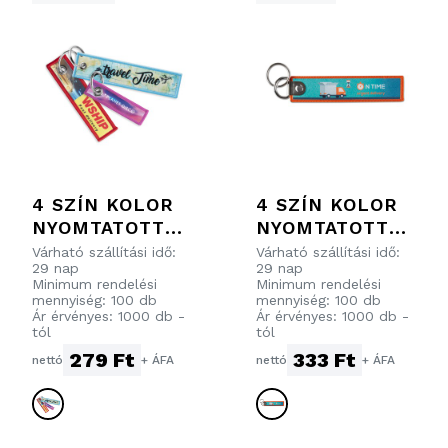
4 SZÍN KOLOR
4 SZÍN KOLOR
NYOMTATOTT
NYOMTATOTT
CÍMKÉS
CÍMKÉS
Várható szállítási idő:
Várható szállítási idő:
29 nap
29 nap
KULCSTARTÓ
KULCSTARTÓ
Minimum rendelési
Minimum rendelési
DUPLA
mennyiség: 100 db
mennyiség: 100 db
Ár érvényes: 1000 db -
Ár érvényes: 1000 db -
KULCSKARIKÁV
tól
tól
AL
279 Ft
333 Ft
nettó
+ ÁFA
nettó
+ ÁFA