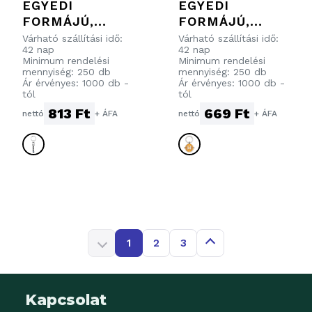
EGYEDI
EGYEDI
FORMÁJÚ,
FORMÁJÚ,
BEVONT CINK
BEVONT CINK
Várható szállítási idő:
Várható szállítási idő:
42 nap
42 nap
ÖTVÖZET
ÖTVÖZET
Minimum rendelési
Minimum rendelési
KULCSTARTÓ
KULCSTARTÓ
mennyiség: 250 db
mennyiség: 250 db
Ár érvényes: 1000 db -
Ár érvényes: 1000 db -
LENGŐ
PÖRGETHETŐ
tól
tól
MECHANIZMUS
KARIKÁVAL ÉS
813 Ft
669 Ft
nettó
+ ÁFA
nettó
+ ÁFA
SAL ÉS LÁGY
LÁGY FESTETT
FESTETT
ZOMÁNCOZOTT
ZOMÁNCOZOTT
LOGÓ
LOGÓ
KIALAKÍTÁSSAL
KIALAKÍTÁSSAL
1
2
3
Kapcsolat