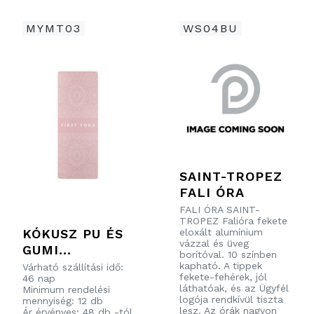
MYMT03
WS04BU
SAINT-TROPEZ
FALI ÓRA
FALI ÓRA SAINT-
TROPEZ Falióra fekete
eloxált alumínium
KÓKUSZ PU ÉS
vázzal és üveg
GUMI
borítóval. 10 színben
JÓGASZŐNYEG
kapható. A tippek
Várható szállítási idő:
fekete-fehérek, jól
46 nap
láthatóak, és az Ügyfél
Minimum rendelési
logója rendkívül tiszta
mennyiség: 12 db
lesz. Az órák nagyon
Ár érvényes: 48 db -tól