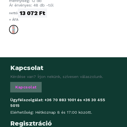
mennyiség: 12 db
Ár érvényes: 48 db -tól
13 072 Ft
nettó
+ ÁFA
Kapcsolat
Kérdése van? Írjon nekünk, szívesen válaszolunk.
Kapcsolat
Ügyfélszolgálat:
+36 70 883 1001
és
+36 30 455
5015
Elérhetőség: Hétköznap 8 és 17:00 között.
Regisztráció