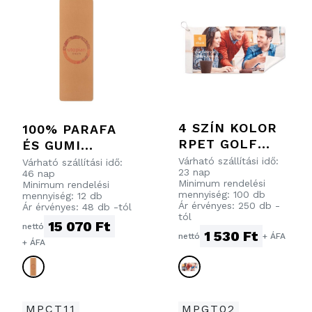
4 SZÍN KOLOR
100% PARAFA
RPET GOLF
ÉS GUMI
TÖRÖLKÖZŐ.
JÓGASZŐNYEG
Várható szállítási idő:
Várható szállítási idő:
23 nap
46 nap
Minimum rendelési
Minimum rendelési
mennyiség: 100 db
mennyiség: 12 db
Ár érvényes: 250 db -
Ár érvényes: 48 db -tól
tól
15 070 Ft
nettó
1 530 Ft
nettó
+ ÁFA
+ ÁFA
MPCT11
MPGT02