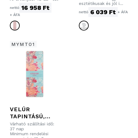
esztétikusak és jól i...
16 958 Ft
nettó
6 039 Ft
nettó
+ ÁFA
+ ÁFA
MYMT01
VELÚR
TAPINTÁSÚ,
MIKROSZÁLAS
Várható szállítási idő:
37 nap
ÉS GUMI
Minimum rendelési
JÓGASZŐNYEG