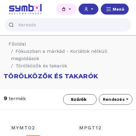
Menü
Főoldal
Fókuszban a márkád - Korlátok nélküli
megoldások
Törölközők és takarók
TÖRÖLKÖZŐK ÉS TAKARÓK
9
termék
Szűrők
Rendezés
MYMT02
MPGT12