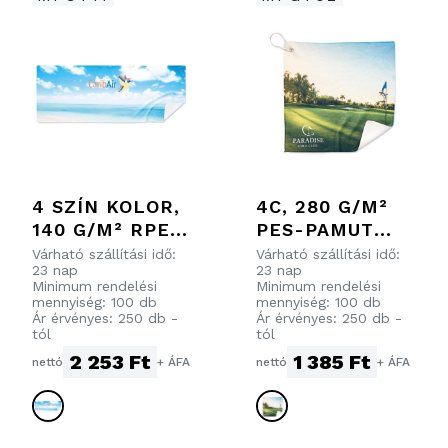
4 SZÍN KOLOR,
4C, 280 G/M²
140 G/M² RPET
PES-PAMUT
HŰSÍTŐ
GOLF
Várható szállítási idő:
Várható szállítási idő:
23 nap
23 nap
TÖRÖLKÖZŐ.
TÖRÖLKÖZŐ.
Minimum rendelési
Minimum rendelési
mennyiség: 100 db
mennyiség: 100 db
Ár érvényes: 250 db -
Ár érvényes: 250 db -
tól
tól
2 253 Ft
1 385 Ft
nettó
+ ÁFA
nettó
+ ÁFA