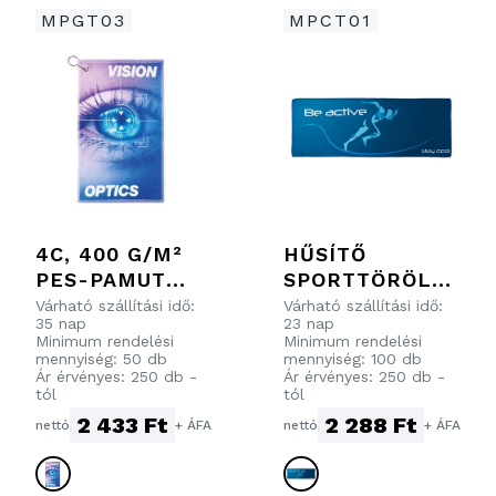
MPGT03
MPCT01
4C, 400 G/M²
HŰSÍTŐ
PES-PAMUT
SPORTTÖRÖLK
GOLF
ÖZŐ
Várható szállítási idő:
Várható szállítási idő:
35 nap
23 nap
TÖRÖLKÖZŐ.
Minimum rendelési
Minimum rendelési
mennyiség: 50 db
mennyiség: 100 db
Ár érvényes: 250 db -
Ár érvényes: 250 db -
tól
tól
2 433 Ft
2 288 Ft
nettó
+ ÁFA
nettó
+ ÁFA