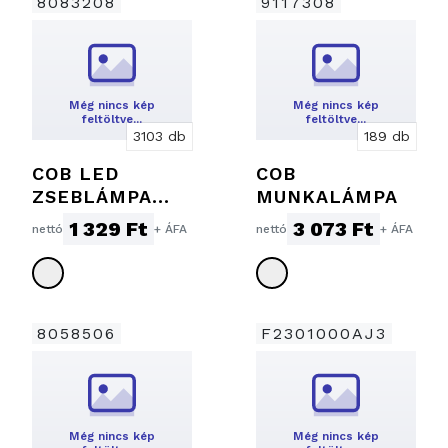
8083208
9117308
Még nincs kép
Még nincs kép
feltöltve…
feltöltve…
3103 db
189 db
COB LED
COB
ZSEBLÁMPA
MUNKALÁMPA
MÁGNESSEL
1 329 Ft
3 073 Ft
nettó
+ ÁFA
nettó
+ ÁFA
8058506
F2301000AJ3
Még nincs kép
Még nincs kép