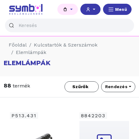
Menü
Főoldal
Kulcstartók & Szerszámok
Elemlámpák
ELEMLÁMPÁK
88
termék
Szűrők
Rendezés
P513.431
8842203