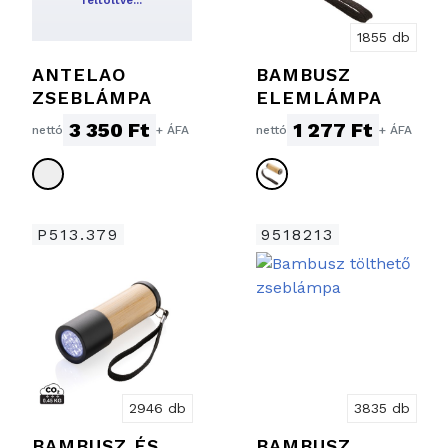
1855 db
ANTELAO
BAMBUSZ
ZSEBLÁMPA
ELEMLÁMPA
3 350 Ft
1 277 Ft
nettó
+ ÁFA
nettó
+ ÁFA
P513.379
9518213
2946 db
3835 db
BAMBUSZ ÉS
BAMBUSZ