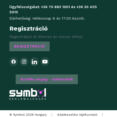
Ügyfélszolgálat:
+36 70 883 1001
és
+36 30 455
5015
Elérhetőség: Hétköznap 8 és 17:00 között.
Regisztráció
Regisztráljon és élvezze az összes előnyt.
REGISZTRÁCIÓ
Grafika anyag - tudnivalók
© Symbol 2026 Hungary
|
Adatkezelési tájékoztató
|