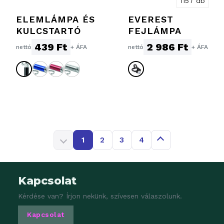
1157 db
ELEMLÁMPA ÉS
EVEREST
KULCSTARTÓ
FEJLÁMPA
439 Ft
2 986 Ft
nettó
+ ÁFA
nettó
+ ÁFA
1
2
3
4
Kapcsolat
Kérdése van? Írjon nekünk, szívesen válaszolunk.
Kapcsolat