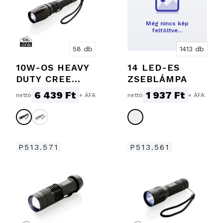
Még nincs kép
feltöltve…
58 db
1413 db
10W-OS HEAVY
14 LED-ES
DUTY CREE
ZSEBLÁMPA
ZSEBLÁMPA
6 439 Ft
1 937 Ft
nettó
+ ÁFA
nettó
+ ÁFA
P513.571
P513.561