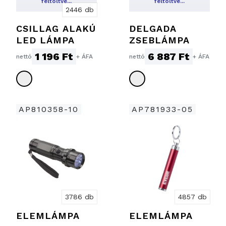
feltöltve…
feltöltve…
2446 db
CSILLAG ALAKÚ
DELGADA
LED LÁMPA
ZSEBLÁMPA
1 196 Ft
6 887 Ft
nettó
+ ÁFA
nettó
+ ÁFA
AP810358-10
AP781933-05
3786 db
4857 db
ELEMLÁMPA
ELEMLÁMPA