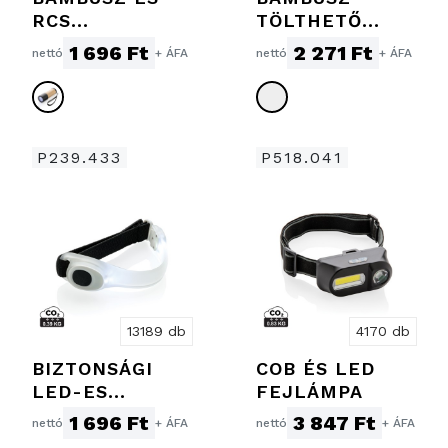
RCS
TÖLTHETŐ
ÚJRAHASZNOSÍ
ZSEBLÁMPA
1 696 Ft
2 271 Ft
nettó
+ ÁFA
nettó
+ ÁFA
TOTT MŰANYAG
LÁMPA
P239.433
P518.041
13189 db
4170 db
BIZTONSÁGI
COB ÉS LED
LED-ES
FEJLÁMPA
KARPÁNT
1 696 Ft
3 847 Ft
nettó
+ ÁFA
nettó
+ ÁFA