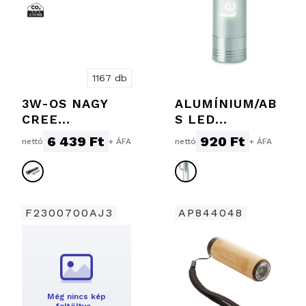
1167 db
3W-OS NAGY
ALUMÍNIUM/AB
CREE
S LED
ZSEBLÁMPA
KULCSTARTÓ
6 439 Ft
920 Ft
nettó
+ ÁFA
nettó
+ ÁFA
F2300700AJ3
AP844048
Még nincs kép
feltöltve…