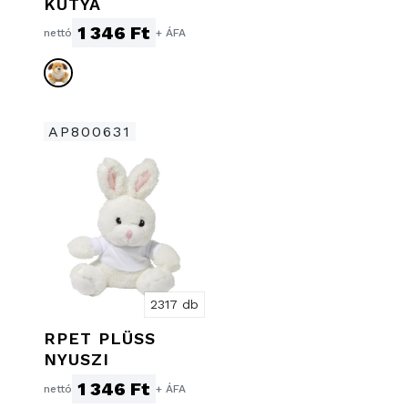
KUTYA
1 346 Ft
nettó
+ ÁFA
AP800631
2317 db
RPET PLÜSS
NYUSZI
1 346 Ft
nettó
+ ÁFA