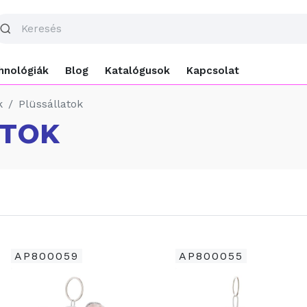
hnológiák
Blog
Katalógusok
Kapcsolat
k
Plüssállatok
ATOK
AP800059
AP800055