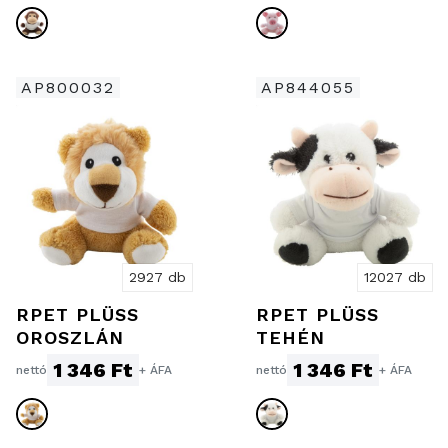
AP800032
AP844055
2927 db
12027 db
RPET PLÜSS
RPET PLÜSS
OROSZLÁN
TEHÉN
1 346 Ft
1 346 Ft
nettó
+ ÁFA
nettó
+ ÁFA