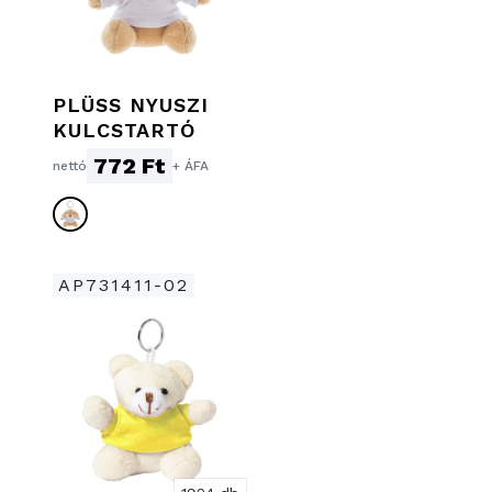
PLÜSS NYUSZI
KULCSTARTÓ
772 Ft
nettó
+ ÁFA
AP731411-02