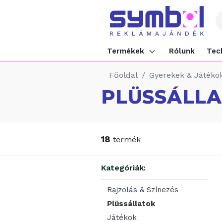
Termékek
Rólunk
Tec
Főoldal
Gyerekek & Játéko
PLÜSSÁLL
18
termék
Kategóriák:
Rajzolás & Színezés
Plüssállatok
Játékok