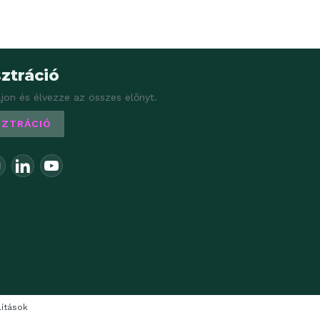
ztráció
ljon és élvezze az összes előnyt.
SZTRÁCIÓ
lítások