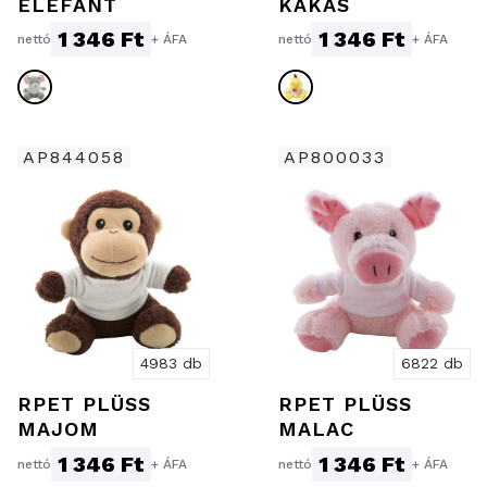
ELEFÁNT
KAKAS
1 346 Ft
1 346 Ft
nettó
+ ÁFA
nettó
+ ÁFA
AP844058
AP800033
4983 db
6822 db
RPET PLÜSS
RPET PLÜSS
MAJOM
MALAC
1 346 Ft
1 346 Ft
nettó
+ ÁFA
nettó
+ ÁFA