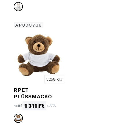
AP800738
5258 db
RPET
PLÜSSMACKÓ
1 311 Ft
nettó
+ ÁFA