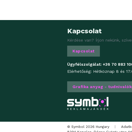
Kapcsolat
Kérdése van? Írjon nekünk, szíve
Kapcsolat
Ügyfélszolgálat:
+36 70 883 10
Elérhetőség: Hétköznap 8 és 17:
Grafika anyag - tudnivalók
© Symbol 2026 Hungary
|
Adatk