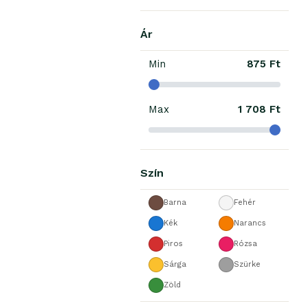
Ár
Min
875 Ft
Max
1 708 Ft
Szín
Barna
Fehér
Kék
Narancs
Piros
Rózsa
Sárga
Szürke
Zöld