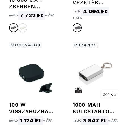
VEZETÉK
ZSEBBEN
NÉLKÜLI
4 004 Ft
nettó
HORDHATÓ
7 722 Ft
GYORSTÖLTŐ,
nettó
+ ÁFA
+ ÁFA
POWERBANK
SZÜRKE
MO2924-03
P324.190
644 db
100 W
1000 MAH
VISSZAHÚZHAT
KULCSTARTÓ
Ó TÖLTŐKÁBEL
POWERBANK
1 124 Ft
3 847 Ft
nettó
+ ÁFA
nettó
+ ÁFA