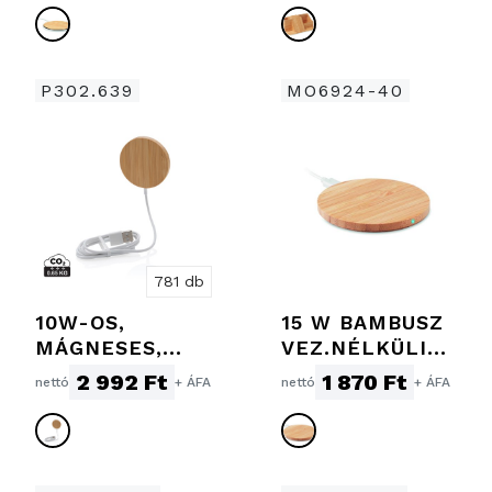
P302.639
MO6924-40
781 db
10W-OS,
15 W BAMBUSZ
MÁGNESES,
VEZ.NÉLKÜLI
BAMBUSZ
TÖLTŐ
2 992 Ft
1 870 Ft
nettó
+ ÁFA
nettó
+ ÁFA
VEZETÉK
NÉLKÜLI TÖLTŐ