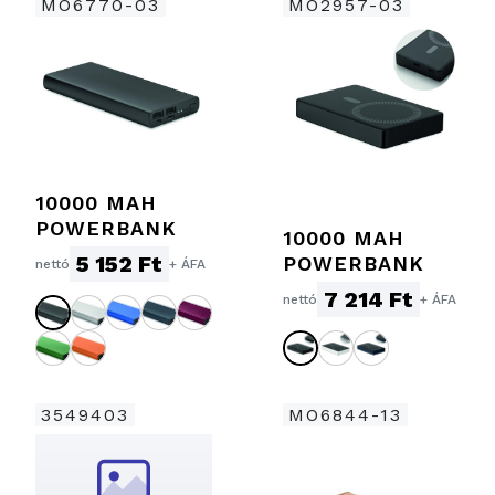
MO6770-03
MO2957-03
10000 MAH
POWERBANK
10000 MAH
5 152 Ft
POWERBANK
nettó
+ ÁFA
7 214 Ft
nettó
+ ÁFA
3549403
MO6844-13