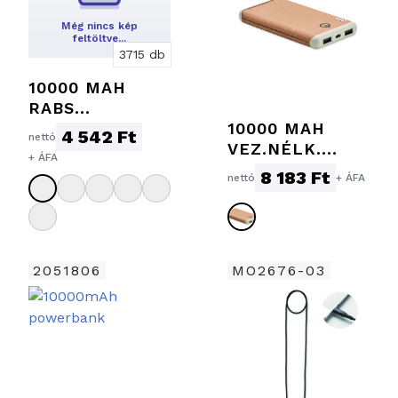
Még nincs kép
feltöltve…
3715 db
10000 MAH
RABS
POWERBANK
10000 MAH
4 542 Ft
nettó
VEZ.NÉLK.
+ ÁFA
POWERBANK
8 183 Ft
nettó
+ ÁFA
2051806
MO2676-03