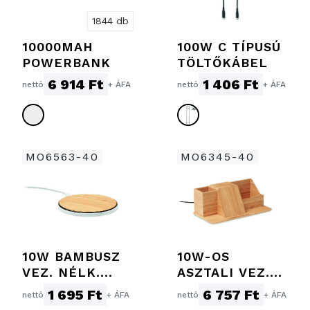
1844 db
10000MAH
100W C TÍPUSÚ
POWERBANK
TÖLTŐKÁBEL
6 914 Ft
1 406 Ft
nettó
+ ÁFA
nettó
+ ÁFA
MO6563-40
MO6345-40
10W BAMBUSZ
10W-OS
VEZ. NÉLK.
ASZTALI VEZ.
TÖLTŐ
N. TÖLTŐ
1 695 Ft
6 757 Ft
nettó
+ ÁFA
nettó
+ ÁFA