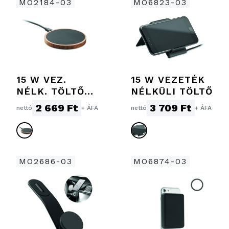
MO2184-03
MO6823-03
15 W VEZ.
15 W VEZETÉK
NÉLK. TÖLTŐ
NÉLKÜLI TÖLTŐ
AKÁCIAFA
2 669 Ft
3 709 Ft
nettó
+ ÁFA
nettó
+ ÁFA
MO2686-03
MO6874-03