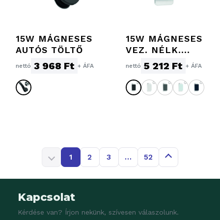
15W MÁGNESES
15W MÁGNESES
AUTÓS TÖLTŐ
VEZ. NÉLK.
TÖLTŐ
3 968 Ft
5 212 Ft
nettó
+ ÁFA
nettó
+ ÁFA
1
2
3
…
52
Kapcsolat
Kérdése van? Írjon nekünk, szívesen válaszolunk.