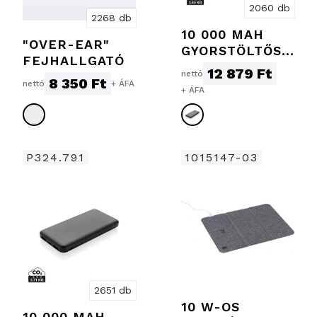
2060 db
2268 db
10 000 MAH
"OVER-EAR"
GYORSTÖLTŐS
FEJHALLGATÓ
10W VEZETÉK
12 879 Ft
nettó
8 350 Ft
NÉLKÜLI
nettó
+ ÁFA
+ ÁFA
POWERBANK
PD-VEL
P324.791
1015147-03
2651 db
10 W-OS
10 000 MAH