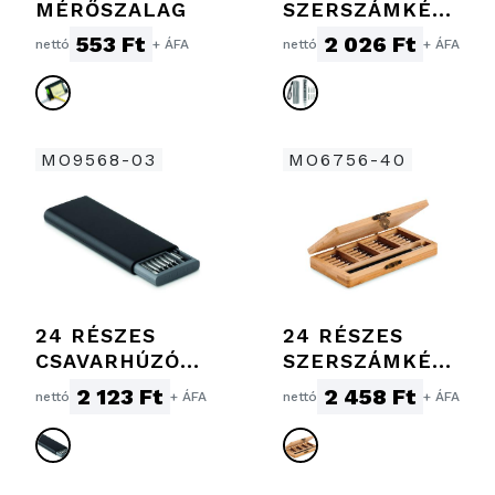
MÉRŐSZALAG
SZERSZÁMKÉSZ
LET
553 Ft
2 026 Ft
nettó
+ ÁFA
nettó
+ ÁFA
MO9568-03
MO6756-40
24 RÉSZES
24 RÉSZES
CSAVARHÚZÓKÉ
SZERSZÁMKÉSZ
SZLET
LET
2 123 Ft
2 458 Ft
nettó
+ ÁFA
nettó
+ ÁFA