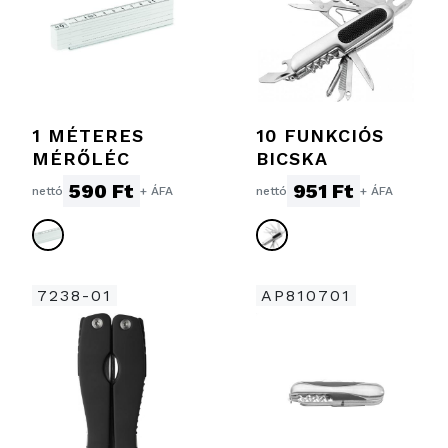
1 MÉTERES
10 FUNKCIÓS
MÉRŐLÉC
BICSKA
590 Ft
951 Ft
nettó
+ ÁFA
nettó
+ ÁFA
7238-01
AP810701