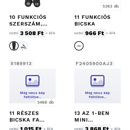
5363 db
10 FUNKCIÓS
11 FUNKCIÓS
SZERSZÁM,
BICSKA
FEKETE
3 508 Ft
966 Ft
nettó
+ ÁFA
nettó
+ ÁFA
5189913
F2405900AJ3
Még nincs kép
Még nincs kép
feltöltve…
feltöltve…
5486 db
11 RÉSZES
13 AZ 1-BEN
BICSKA FA
MINI
BORÍTÁSSAL
MULTISZERSZÁ
1 015 Ft
3 868 Ft
nettó
+ ÁFA
nettó
+ ÁFA