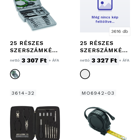
Még nincs kép
feltöltve…
3616 db
25 RÉSZES
25 RÉSZES
SZERSZÁMKÉSZ
SZERSZÁMKÉSZ
LET
LET
3 307 Ft
3 327 Ft
nettó
+ ÁFA
nettó
+ ÁFA
3614-32
MO6942-03