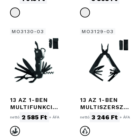
M
MO3130-03
MO3129-03
13 AZ 1-BEN
13 AZ 1-BEN
MULTIFUNKCIÓ
MULTISZERSZÁ
S KÉS
M
2 585 Ft
3 246 Ft
nettó
+ ÁFA
nettó
+ ÁFA