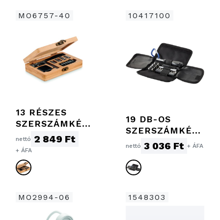
MO6757-40
10417100
13 RÉSZES
19 DB-OS
SZERSZÁMKÉSZ
SZERSZÁMKÉSZ
LET
2 849 Ft
nettó
LET,
3 036 Ft
nettó
+ ÁFA
+ ÁFA
FEKETE/KÉK
MO2994-06
1548303