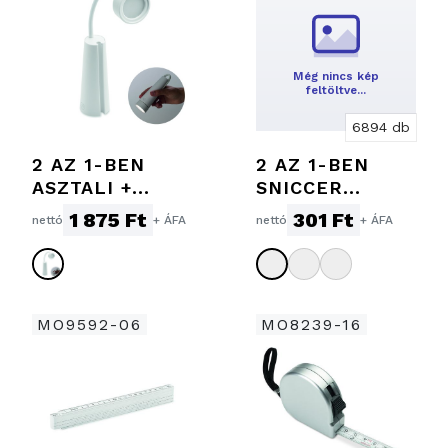
Még nincs kép
feltöltve…
6894 db
2 AZ 1-BEN
2 AZ 1-BEN
ASZTALI +
SNICCER
ZSEBLÁMPA
FILCTOLLAL
1 875 Ft
301 Ft
nettó
+ ÁFA
nettó
+ ÁFA
MO9592-06
MO8239-16