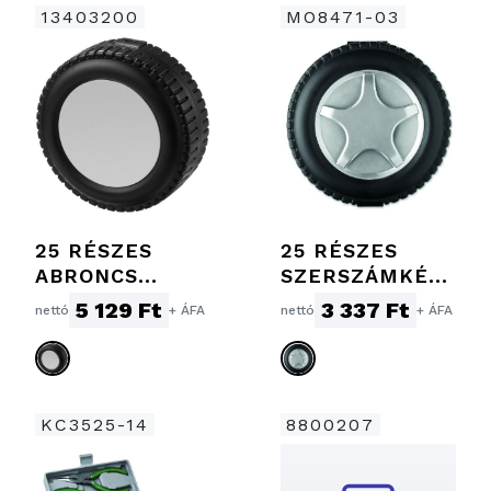
13403200
MO8471-03
25 RÉSZES
25 RÉSZES
ABRONCS
SZERSZÁMKÉSZ
FORMÁJÚ
LET
5 129 Ft
3 337 Ft
nettó
+ ÁFA
nettó
+ ÁFA
SZERSZÁMKÉSZ
LET,
FEKETE/EZÜST
KC3525-14
8800207