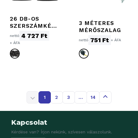
26 DB-OS
3 MÉTERES
SZERSZÁMKÉSZ
MÉRŐSZALAG
LET, EZÜST
4 727 Ft
nettó
751 Ft
nettó
+ ÁFA
+ ÁFA
1
2
3
…
14
Kapcsolat
Kérdése van? Írjon nekünk, szívesen válaszolunk.