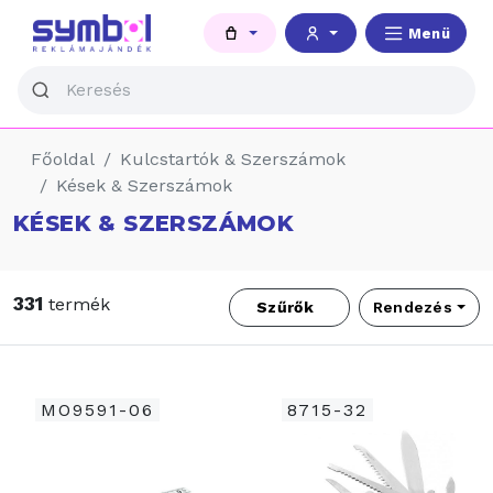
Menü
Főoldal
Kulcstartók & Szerszámok
Kések & Szerszámok
KÉSEK & SZERSZÁMOK
331
termék
Szűrők
Rendezés
MO9591-06
8715-32