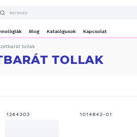
hnológiák
Blog
Katalógusok
Kapcsolat
zetbarát tollak
TBARÁT TOLLAK
1264303
1014842-01