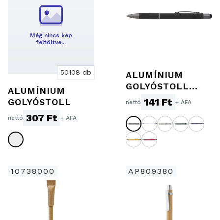
Még nincs kép
feltöltve…
50108 db
ALUMÍNIUM
GOLYÓSTOLL
ALUMÍNIUM
ÉRINTŐVEL,
141 Ft
GOLYÓSTOLL
nettó
+ ÁFA
FEKETE
307 Ft
nettó
+ ÁFA
10738000
AP809380