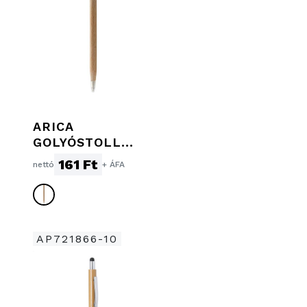
ARICA
GOLYÓSTOLL
FEKETE
161 Ft
nettó
+ ÁFA
TOLLBETÉTTEL,
NATÚR
AP721866-10