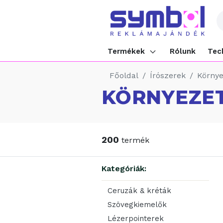
Termékek
Rólunk
Tec
Főoldal
Írószerek
Környe
KÖRNYEZE
200
termék
Kategóriák:
Ceruzák & kréták
Szövegkiemelők
Lézerpointerek