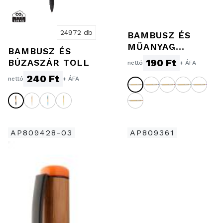
24972 db
BAMBUSZ ÉS
MŰANYAG
BAMBUSZ ÉS
ÉRINTŐS
190 Ft
BÚZASZÁR TOLL
nettó
+ ÁFA
GOLYÓSTOLL,
240 Ft
nettó
+ ÁFA
FEKETE
AP809428-03
AP809361