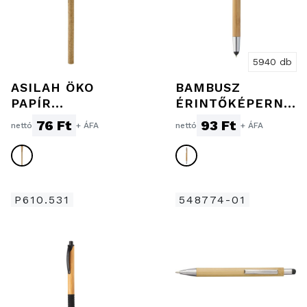
5940 db
ASILAH ÖKO
BAMBUSZ
PAPÍR
ÉRINTŐKÉPERNY
GOLYÓSTOLL,
ŐS GOLYÓSTOLL
76 Ft
93 Ft
nettó
+ ÁFA
nettó
+ ÁFA
NATÚR
P610.531
548774-01