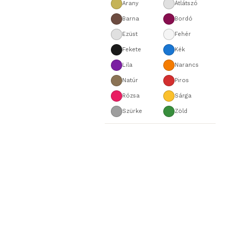
Arany
Átlátszó
Barna
Bordó
Ezüst
Fehér
Fekete
Kék
Lila
Narancs
Natúr
Piros
Rózsa
Sárga
Szürke
Zöld