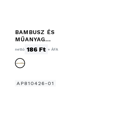
BAMBUSZ ÉS
MŰANYAG
GOLYÓSTOLL,
186 Ft
nettó
+ ÁFA
SÖTÉTSZÜRKE
AP810426-01