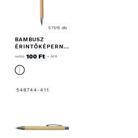
57515 db
BAMBUSZ
ÉRINTŐKÉPERNY
ŐS GOLYÓSTOLL
100 Ft
nettó
+ ÁFA
548744-411