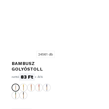
24561 db
BAMBUSZ
GOLYÓSTOLL
83 Ft
nettó
+ ÁFA