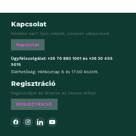
Kapcsolat
Kérdése van? Írjon nekünk, szívesen válaszolunk.
Kapcsolat
Ügyfélszolgálat:
+36 70 883 1001
és
+36 30 455
5015
Elérhetőség: Hétköznap 8 és 17:00 között.
Regisztráció
Regisztráljon és élvezze az összes előnyt.
REGISZTRÁCIÓ