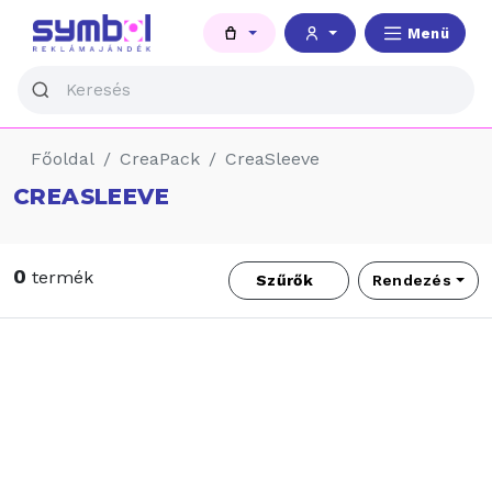
Menü
Főoldal
CreaPack
CreaSleeve
CREASLEEVE
0
termék
Szűrők
Rendezés