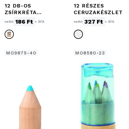
12 DB-OS
12 RÉSZES
ZSÍRKRÉTA
CERUZAKÉSZLET
KÉSZLET
186 Ft
327 Ft
nettó
+ ÁFA
nettó
+ ÁFA
MO9875-40
MO8580-23