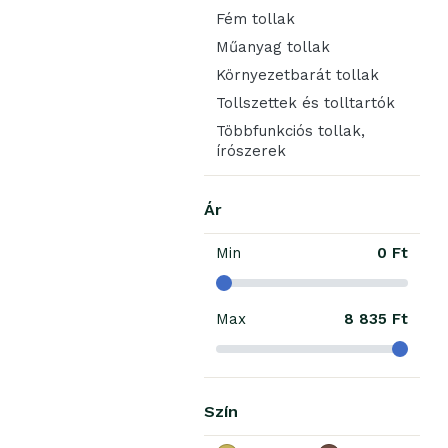
Fém tollak
Műanyag tollak
Környezetbarát tollak
Tollszettek és tolltartók
Többfunkciós tollak,
írószerek
Ár
Min
0 Ft
Max
8 835 Ft
Szín