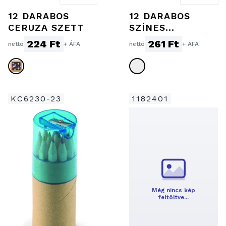
12 DARABOS
12 DARABOS
CERUZA SZETT
SZÍNES
CERUZAKÉSZLET
224 Ft
261 Ft
nettó
+ ÁFA
nettó
+ ÁFA
KC6230-23
1182401
Még nincs kép
feltöltve…