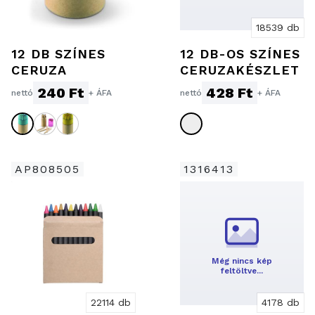
18539 db
12 DB SZÍNES
12 DB-OS SZÍNES
CERUZA
CERUZAKÉSZLET
240 Ft
428 Ft
nettó
+ ÁFA
nettó
+ ÁFA
AP808505
1316413
Még nincs kép
feltöltve…
22114 db
4178 db