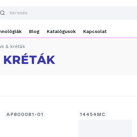
hnológiák
Blog
Katalógusok
Kapcsolat
k & kréták
 KRÉTÁK
AP800081-01
14454MC