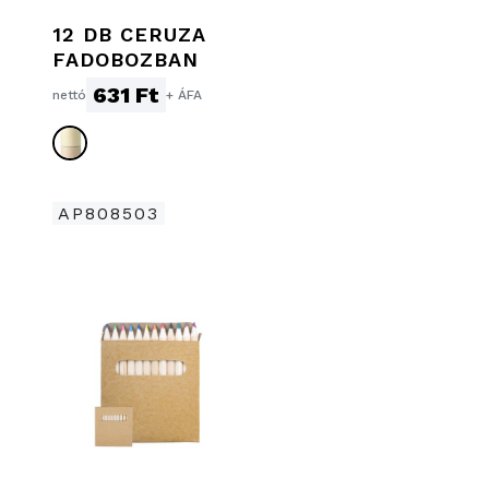
12 DB CERUZA
FADOBOZBAN
631 Ft
nettó
+ ÁFA
AP808503