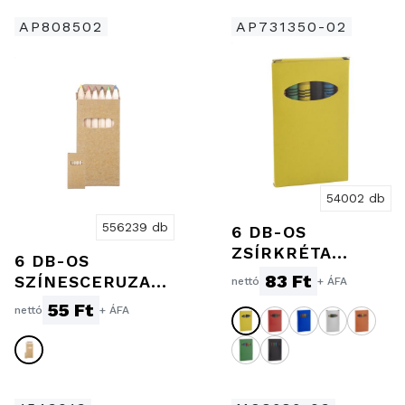
AP808502
AP731350-02
54002 db
556239 db
6 DB-OS
ZSÍRKRÉTA
6 DB-OS
KÉSZLET
83 Ft
SZÍNESCERUZA
nettó
+ ÁFA
KÉSZLET
55 Ft
nettó
+ ÁFA