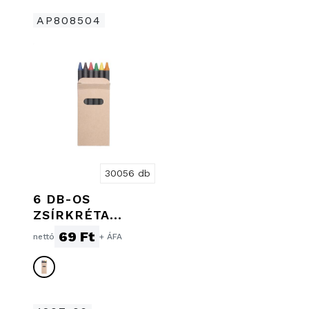
AP808504
30056 db
6 DB-OS
ZSÍRKRÉTA
KÉSZLET
69 Ft
nettó
+ ÁFA