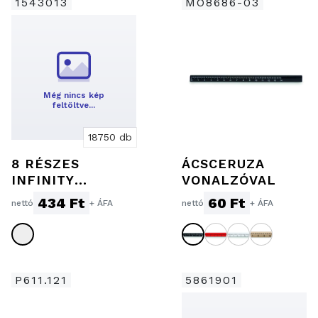
1543013
MO8686-03
Még nincs kép
feltöltve…
18750 db
8 RÉSZES
ÁCSCERUZA
INFINITY
VONALZÓVAL
FESTŐKÉSZLET
434 Ft
60 Ft
nettó
+ ÁFA
nettó
+ ÁFA
P611.121
5861901