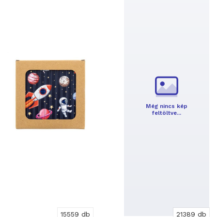
Még nincs kép
feltöltve…
15559 db
21389 db