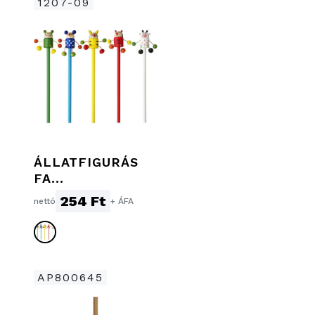
1207-09
ÁLLATFIGURÁS
FA
GRAFITCERUZA,
254 Ft
nettó
+ ÁFA
VEGYES
AP800645