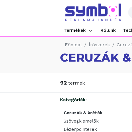
Termékek
Rólunk
Tec
Főoldal
Írószerek
Ceruzá
CERUZÁK &
92
termék
Kategóriák:
Ceruzák & kréták
Szövegkiemelők
Lézerpointerek