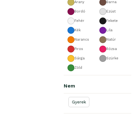
Arany
Barna
Bordó
Ezüst
Fehér
Fekete
Kék
Lila
Narancs
Natúr
Piros
Rózsa
Sárga
Szürke
Zöld
Nem
Gyerek