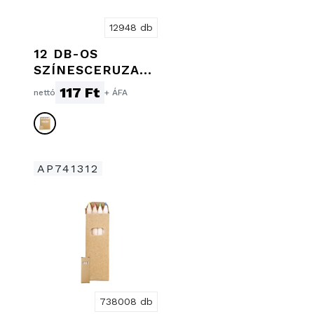
12948 db
12 DB-OS
SZÍNESCERUZA
KÉSZLET
117 Ft
nettó
+ ÁFA
AP741312
738008 db