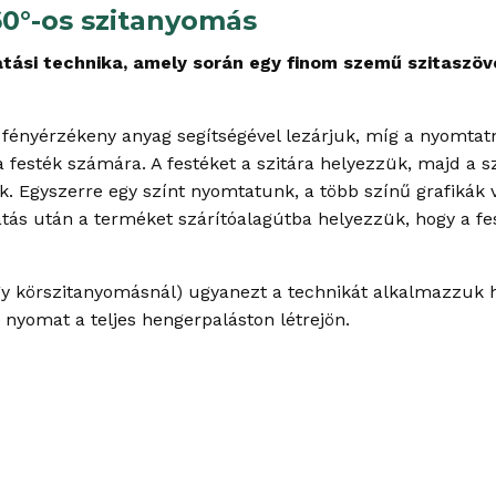
0°-os szitanyomás
tási technika, amely során egy finom szemű szitaszöv
t fényérzékeny anyag segítségével lezárjuk, míg a nyomtat
 festék számára. A festéket a szitára helyezzük, majd a sz
k. Egyszerre egy színt nyomtatunk, a több színű grafikák 
tatás után a terméket szárítóalagútba helyezzük, hogy a f
gy körszitanyomásnál) ugyanezt a technikát alkalmazzuk
a nyomat a teljes hengerpaláston létrejön.