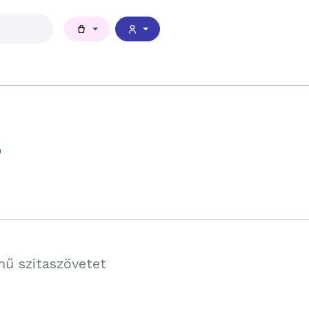
S
mű szitaszövetet