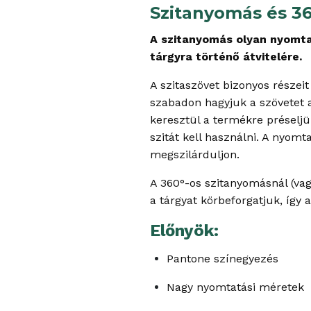
Szitanyomás és 36
A szitanyomás olyan nyomta
tárgyra történő átvitelére.
A szitaszövet bizonyos részei
szabadon hagyjuk a szövetet a
keresztül a termékre préseljü
szitát kell használni. A nyom
megszilárduljon.
A 360°-os szitanyomásnál (va
a tárgyat körbeforgatjuk, így 
Előnyök:
Pantone színegyezés
Nagy nyomtatási méretek