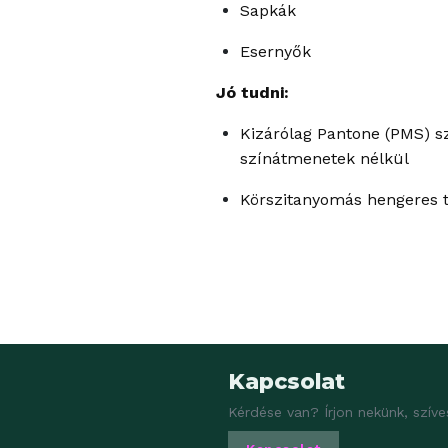
Sapkák
Esernyők
Jó tudni:
Kizárólag Pantone (PMS) s
színátmenetek nélkül
Körszitanyomás hengeres 
Kapcsolat
Kérdése van? Írjon nekünk, szíve