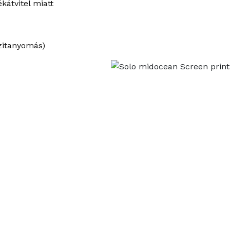
kátvitel miatt
zitanyomás)