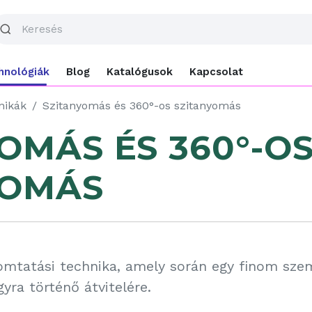
hnológiák
Blog
Katalógusok
Kapcsolat
nikák
Szitanyomás és 360°-os szitanyomás
OMÁS ÉS 360°-O
YOMÁS
omtatási technika, amely során egy finom sze
yra történő átvitelére.