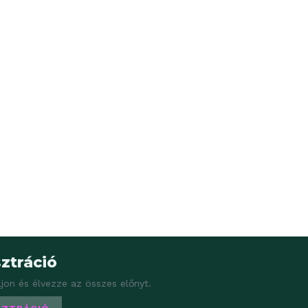
ztráció
ljon és élvezze az összes előnyt.