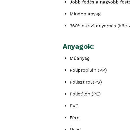
Jobb fedés a nagyobb festé
Minden anyag
360°-os szitanyomás (körs
Anyagok:
Műanyag
Polipropilén (PP)
Polisztirol (PS)
Polietilén (PE)
PVC
Fém
Üveg