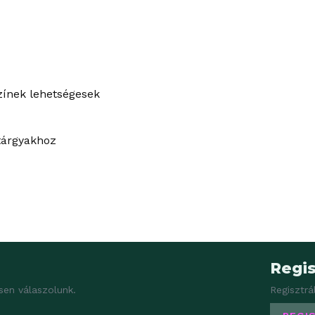
zínek lehetségesek
tárgyakhoz
Regis
sen válaszolunk.
Regisztrá