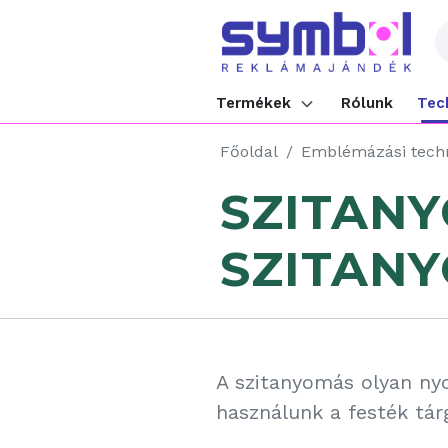
Termékek
Rólunk
Tec
Főoldal
Emblémázási tech
SZITANY
SZITAN
A szitanyomás olyan ny
használunk a festék tárg