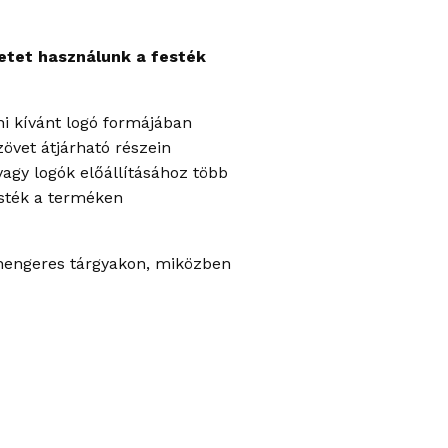
etet használunk a festék
ni kívánt logó formájában
övet átjárható részein
vagy logók előállításához több
esték a terméken
 hengeres tárgyakon, miközben