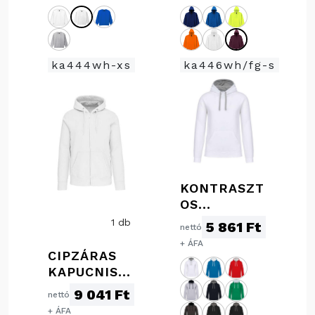
PULÓVER
ka444wh-xs
ka446wh/fg-s
KONTRASZT
OS
KAPUCNIS
1 db
5 861 Ft
nettó
PULÓVER
+ ÁFA
CIPZÁRAS
KAPUCNIS
PULÓVER
9 041 Ft
nettó
+ ÁFA