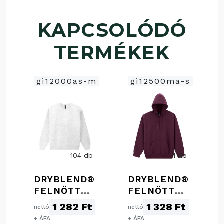
KAPCSOLÓDÓ
TERMÉKEK
gi12000as-m
gi12500ma-s
104 db
1 db
DRYBLEND®
DRYBLEND®
FELNŐTT
FELNŐTT
KÖRNYAKAS
KÖRNYAKAS
1 282 Ft
1 328 Ft
nettó
nettó
PULÓVER
KAPUCNIS
+ ÁFA
+ ÁFA