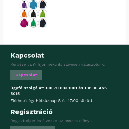
Kapcsolat
Kérdése van? Írjon nekünk, szívesen válaszolunk.
Kapcsolat
Ügyfélszolgálat:
+36 70 883 1001
és
+36 30 455
5015
Elérhetőség: Hétköznap 8 és 17:00 között.
Regisztráció
Regisztráljon és élvezze az összes előnyt.