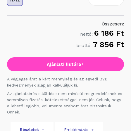
11/12
Összesen:
6 186 Ft
nettó:
7 856 Ft
bruttó:
+
Ajánlati listára
A végleges árat a kért mennyiség és az egyedi B2B
kedvezmények alapján kalkuláljuk ki.
Az ajánlatkérés elküldése nem minősül megrendelésnek és
semmilyen fizetési kötelezettséggel nem jár. Célunk, hogy
a lehető legjobb, volumenre szabott árat biztosítsuk
Önnek.
Részletek
+
Emblémázás
+