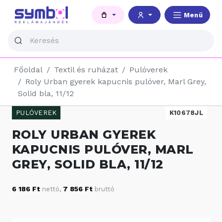
Menü
Főoldal
Textil és ruházat
Pulóverek
Roly Urban gyerek kapucnis pulóver, Marl Grey,
Solid bla, 11/12
PULÓVEREK
K10678JL
ROLY URBAN GYEREK
KAPUCNIS PULÓVER, MARL
GREY, SOLID BLA, 11/12
6 186 Ft
7 856 Ft
nettó
,
bruttó