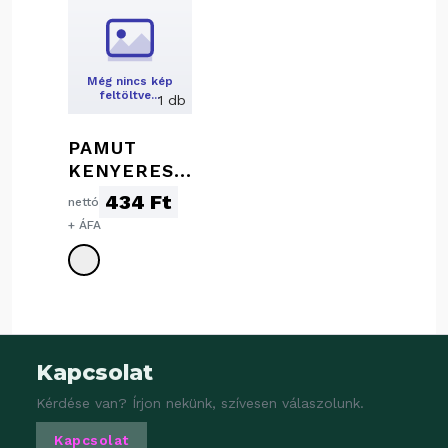
Még nincs kép
feltöltve…
1 db
PAMUT
KENYERES
ZSÁK
434 Ft
nettó
+ ÁFA
Kapcsolat
Kérdése van? Írjon nekünk, szívesen válaszolunk.
Kapcsolat