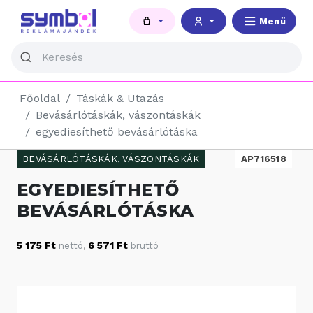
Menü
Főoldal
Táskák & Utazás
Bevásárlótáskák, vászontáskák
egyediesíthető bevásárlótáska
BEVÁSÁRLÓTÁSKÁK, VÁSZONTÁSKÁK
AP716518
EGYEDIESÍTHETŐ
BEVÁSÁRLÓTÁSKA
5 175 Ft
6 571 Ft
nettó
,
bruttó