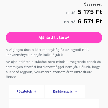
Összesen:
5 175 Ft
nettó:
6 571 Ft
bruttó:
+
Ajánlati listára
A végleges árat a kért mennyiség és az egyedi B2B
kedvezmények alapján kalkuláljuk ki.
Az ajánlatkérés elküldése nem minősül megrendelésnek és
semmilyen fizetési kötelezettséggel nem jár. Célunk, hogy
a lehető legjobb, volumenre szabott árat biztosítsuk
Önnek.
Részletek
+
Emblémázás
+