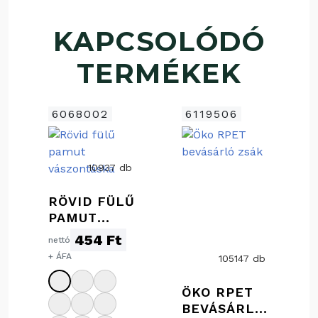
KAPCSOLÓDÓ
TERMÉKEK
6068002
6119506
10937 db
RÖVID FÜLŰ
PAMUT
VÁSZONTÁS
454 Ft
nettó
KA
+ ÁFA
105147 db
ÖKO RPET
BEVÁSÁRLÓ