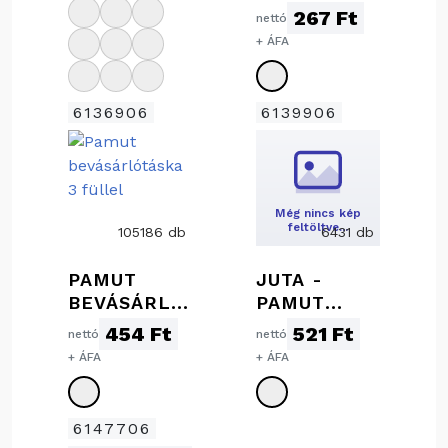
ZSÁK
267 Ft
nettó
+ ÁFA
6136906
6139906
Még nincs kép
feltöltve…
105186 db
6431 db
PAMUT
JUTA -
BEVÁSÁRLÓ
PAMUT
TÁSKA 3
BEVÁSÁRLÓ
454 Ft
521 Ft
nettó
nettó
FÜLLEL
TÁSKA
+ ÁFA
+ ÁFA
6147706