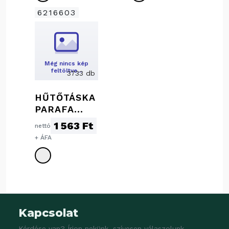
6216603
Még nincs kép
feltöltve…
3733 db
HŰTŐTÁSKA
PARAFA
ALSÓ
1 563 Ft
nettó
RÉSSZEL
+ ÁFA
Kapcsolat
Kérdése van? Írjon nekünk, szívesen válaszolunk.