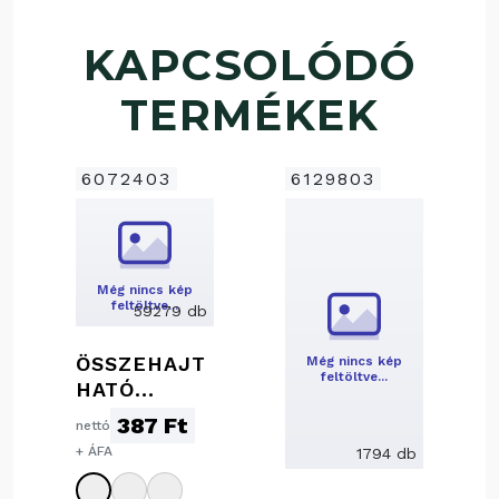
KAPCSOLÓDÓ
TERMÉKEK
6072403
6129803
Még nincs kép
feltöltve…
59279 db
ÖSSZEHAJT
Még nincs kép
feltöltve…
HATÓ
BEVÁSÁRLÓ
387 Ft
nettó
TÁSKA
+ ÁFA
1794 db