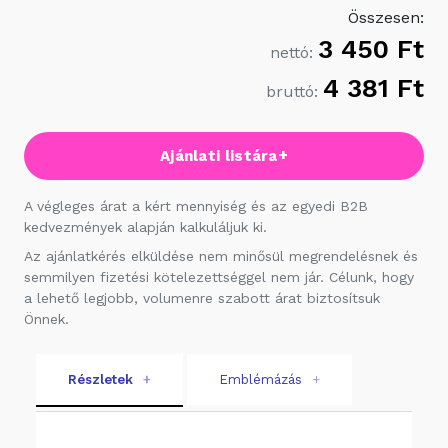
Összesen:
3 450 Ft
nettó:
4 381 Ft
bruttó:
+
Ajánlati listára
A végleges árat a kért mennyiség és az egyedi B2B
kedvezmények alapján kalkuláljuk ki.
Az ajánlatkérés elküldése nem minősül megrendelésnek és
semmilyen fizetési kötelezettséggel nem jár. Célunk, hogy
a lehető legjobb, volumenre szabott árat biztosítsuk
Önnek.
Részletek
+
Emblémázás
+