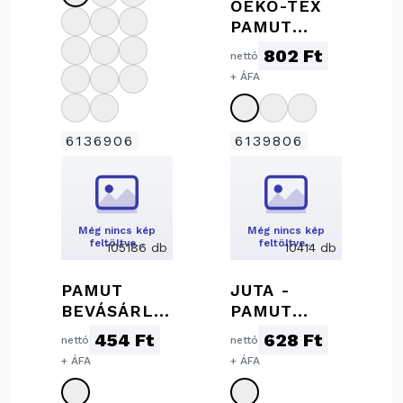
OEKO-TEX
PAMUT
TORNAZSÁK
802 Ft
nettó
+ ÁFA
6136906
6139806
Még nincs kép
Még nincs kép
feltöltve…
feltöltve…
105186 db
10414 db
PAMUT
JUTA -
BEVÁSÁRLÓ
PAMUT
TÁSKA 3
TORNAZSÁK
454 Ft
628 Ft
nettó
nettó
FÜLLEL
, 140 G/M²
+ ÁFA
+ ÁFA