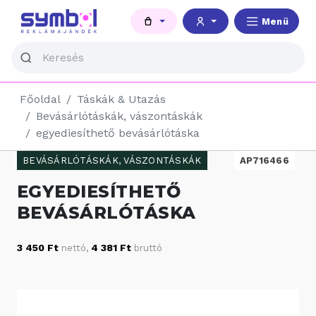
Menü
Főoldal
Táskák & Utazás
Bevásárlótáskák, vászontáskák
egyediesíthető bevásárlótáska
BEVÁSÁRLÓTÁSKÁK, VÁSZONTÁSKÁK
AP716466
EGYEDIESÍTHETŐ
BEVÁSÁRLÓTÁSKA
3 450 Ft
4 381 Ft
nettó
,
bruttó