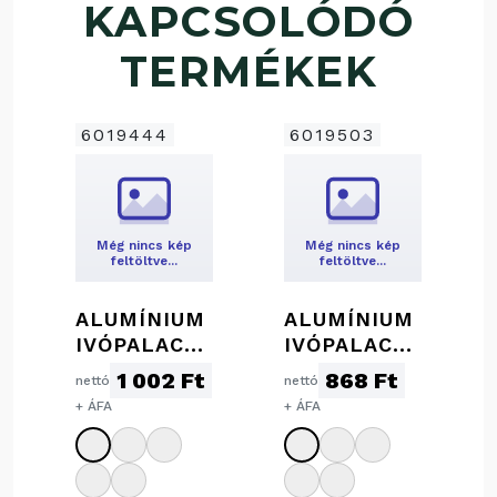
KAPCSOLÓDÓ
TERMÉKEK
6019444
6019503
Még nincs kép
Még nincs kép
feltöltve…
feltöltve…
ALUMÍNIUM
ALUMÍNIUM
IVÓPALACK
IVÓPALACK,
KARABINER
500 ML
1 002 Ft
868 Ft
nettó
nettó
REL, 800
+ ÁFA
+ ÁFA
ML