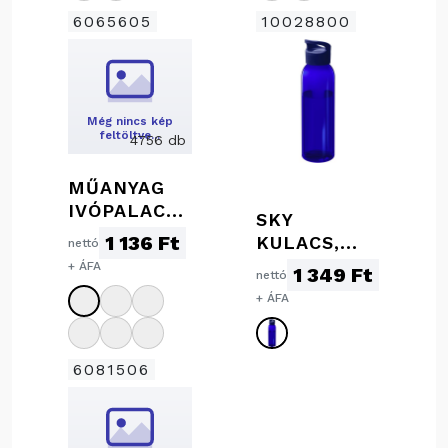
6065605
10028800
Még nincs kép
feltöltve…
4756 db
MŰANYAG
IVÓPALACK,
SKY
550 ML
1 136 Ft
KULACS,
nettó
KÉK
+ ÁFA
1 349 Ft
nettó
+ ÁFA
6081506