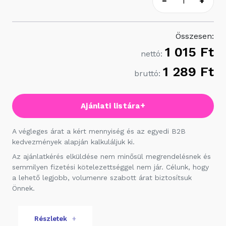
−
+
Összesen:
1 015 Ft
nettó:
1 289 Ft
bruttó:
+
Ajánlati listára
A végleges árat a kért mennyiség és az egyedi B2B
kedvezmények alapján kalkuláljuk ki.
Az ajánlatkérés elküldése nem minősül megrendelésnek és
semmilyen fizetési kötelezettséggel nem jár. Célunk, hogy
a lehető legjobb, volumenre szabott árat biztosítsuk
Önnek.
Részletek
+