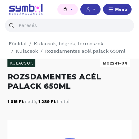
Menü
Főoldal
Kulacsok, bögrék, termoszok
Kulacsok
Rozsdamentes acél palack 650ml
KULACSOK
MO2241-04
ROZSDAMENTES ACÉL
PALACK 650ML
1 015 Ft
1 289 Ft
nettó
,
bruttó