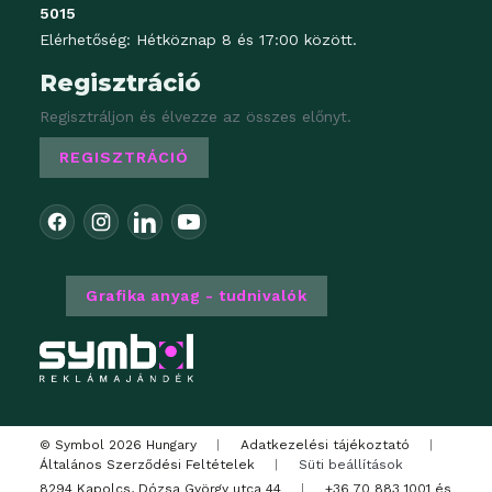
5015
Elérhetőség: Hétköznap 8 és 17:00 között.
Regisztráció
Regisztráljon és élvezze az összes előnyt.
REGISZTRÁCIÓ
Grafika anyag - tudnivalók
© Symbol 2026 Hungary
|
Adatkezelési tájékoztató
|
Általános Szerződési Feltételek
|
Süti beállítások
8294 Kapolcs, Dózsa György utca 44
|
+36 70 883 1001
és