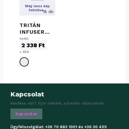
Még nincs kép
feltöltve…
18 db
TRITÁN
INFUSER
IVÓPALACK,
nettó
2 338 Ft
850 ML
+ ÁFA
Kapcsolat
Kérdése van? Írjon nekünk, szívesen válaszolunk.
Kapcsolat
Ügyfélszolgálat:
+36 70 883 1001
és
+36 30 455