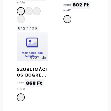
ML
ML
+ ÁFA
802 Ft
nettó
+ ÁFA
8127706
Még nincs kép
feltöltve…
60971 db
SZUBLIMÁCI
ÓS BÖGRE,
300 ML
868 Ft
nettó
+ ÁFA