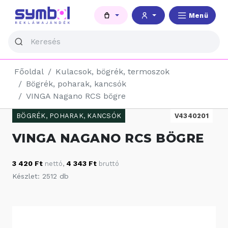
Menü
Főoldal
Kulacsok, bögrék, termoszok
Bögrék, poharak, kancsók
VINGA Nagano RCS bögre
BÖGRÉK, POHARAK, KANCSÓK
V4340201
VINGA NAGANO RCS BÖGRE
3 420 Ft
4 343 Ft
nettó
,
bruttó
Készlet: 2512 db