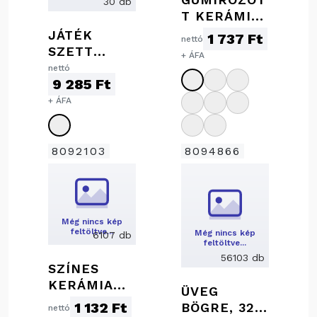
30 db
T KERÁMIA
BÖGRE, 300
JÁTÉK
1 737 Ft
nettó
ML
SZETT
+ ÁFA
LAPOSÜVEG
nettó
9 285 Ft
GEL
+ ÁFA
8092103
8094866
Még nincs kép
feltöltve…
Még nincs kép
6107 db
feltöltve…
56103 db
SZÍNES
KERÁMIA
ÜVEG
BÖGRE, 300
1 132 Ft
BÖGRE, 320
nettó