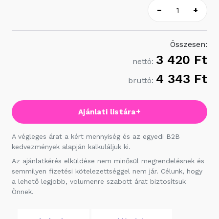
−
+
Összesen:
3 420 Ft
nettó:
4 343 Ft
bruttó:
+
Ajánlati listára
A végleges árat a kért mennyiség és az egyedi B2B
kedvezmények alapján kalkuláljuk ki.
Az ajánlatkérés elküldése nem minősül megrendelésnek és
semmilyen fizetési kötelezettséggel nem jár. Célunk, hogy
a lehető legjobb, volumenre szabott árat biztosítsuk
Önnek.