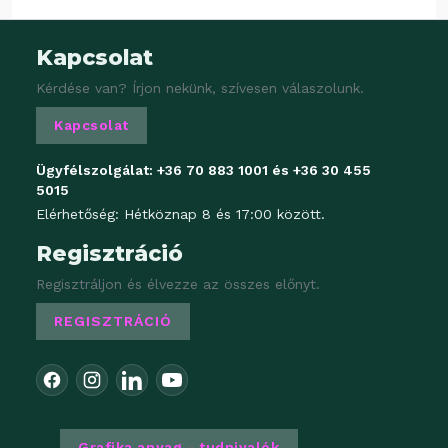
Kapcsolat
Kérdése van? Írjon nekünk, szívesen válaszolunk.
Kapcsolat
Ügyfélszolgálat:
+36 70 883 1001
és
+36 30 455
5015
Elérhetőség: Hétköznap 8 és 17:00 között.
Regisztráció
Regisztráljon és élvezze az összes előnyt.
REGISZTRÁCIÓ
Grafika anyag - tudnivalók