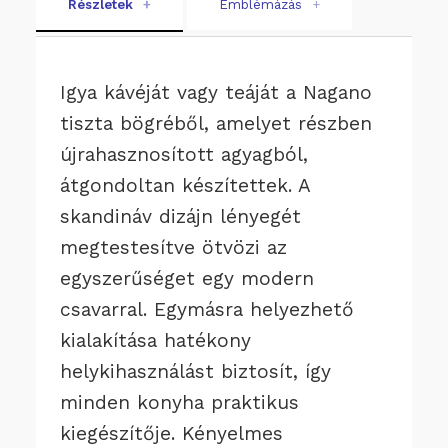
Részletek
+
Emblémázás
+
Igya kávéját vagy teáját a Nagano
tiszta bögréből, amelyet részben
újrahasznosított agyagból,
átgondoltan készítettek. A
skandináv dizájn lényegét
megtestesítve ötvözi az
egyszerűséget egy modern
csavarral. Egymásra helyezhető
kialakítása hatékony
helykihasználást biztosít, így
minden konyha praktikus
kiegészítője. Kényelmes