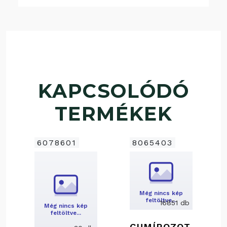
KAPCSOLÓDÓ
TERMÉKEK
6078601
8065403
Még nincs kép
feltöltve…
16851 db
Még nincs kép
feltöltve…
GUMÍROZOT