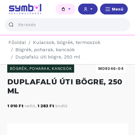
Menü
Főoldal
Kulacsok, bögrék, termoszok
Bögrék, poharak, kancsók
Duplafalú úti bögre, 250 ml
BÖGRÉK, POHARAK, KANCSÓK
MO9246-04
DUPLAFALÚ ÚTI BÖGRE, 250
ML
1 010 Ft
1 283 Ft
nettó
,
bruttó