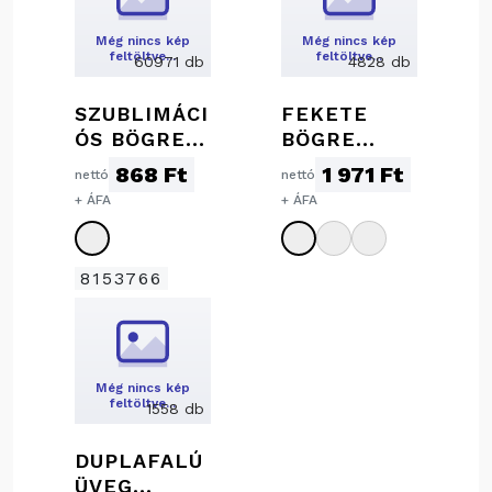
Még nincs kép
Még nincs kép
feltöltve…
feltöltve…
60971 db
4828 db
SZUBLIMÁCI
FEKETE
ÓS BÖGRE,
BÖGRE
300 ML
SZÍNES
868 Ft
1 971 Ft
nettó
nettó
BELSŐVEL,
+ ÁFA
+ ÁFA
300 ML
8153766
Még nincs kép
feltöltve…
1558 db
DUPLAFALÚ
ÜVEG