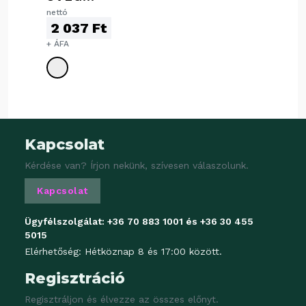
POHÁR, 350
nettó
2 037 Ft
ML
+ ÁFA
Kapcsolat
Kérdése van? Írjon nekünk, szívesen válaszolunk.
Kapcsolat
Ügyfélszolgálat:
+36 70 883 1001
és
+36 30 455
5015
Elérhetőség: Hétköznap 8 és 17:00 között.
Regisztráció
Regisztráljon és élvezze az összes előnyt.