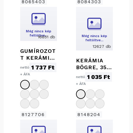
8065403
8084303
Még nincs kép
feltöltve…
Még nincs kép
16851 db
feltöltve…
12627 db
GUMÍROZOT
T KERÁMIA
KERÁMIA
BÖGRE, 300
1 737 Ft
BÖGRE, 350
nettó
ML
ML
+ ÁFA
1 035 Ft
nettó
+ ÁFA
8127706
8148204