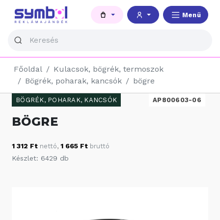
Menü
Főoldal
Kulacsok, bögrék, termoszok
Bögrék, poharak, kancsók
bögre
BÖGRÉK, POHARAK, KANCSÓK
AP800603-06
BÖGRE
1 312 Ft
1 665 Ft
nettó
,
bruttó
Készlet: 6429 db