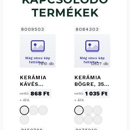
TERMÉKEK
8009503
8084303
Még nincs kép
Még nincs kép
feltöltve…
feltöltve…
7610 db
12627 db
KERÁMIA
KERÁMIA
KÁVÉS
BÖGRE, 350
BÖGRE, 300
ML
868 Ft
1 035 Ft
nettó
nettó
ML
+ ÁFA
+ ÁFA