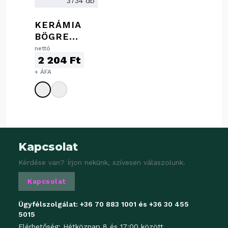
3734 db
KERÁMIA
BÖGRE
PARAFA
nettó
2 204 Ft
ALJJAL, 350
ML
+ ÁFA
Kapcsolat
Kérdése van? Írjon nekünk, szívesen válaszolunk.
Kapcsolat
Ügyfélszolgálat:
+36 70 883 1001
és
+36 30 455
5015
Elérhetőség: Hétköznap 8 és 17:00 között.