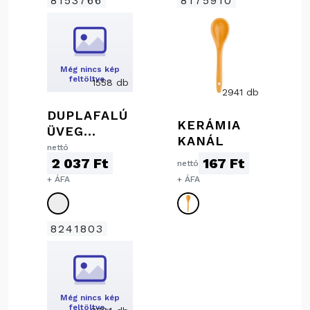
8153766
8175910
Még nincs kép
feltöltve…
1558 db
2941 db
DUPLAFALÚ
KERÁMIA
ÜVEG
KANÁL
POHÁR, 350
nettó
2 037 Ft
167 Ft
ML
nettó
+ ÁFA
+ ÁFA
8241803
Még nincs kép
feltöltve…