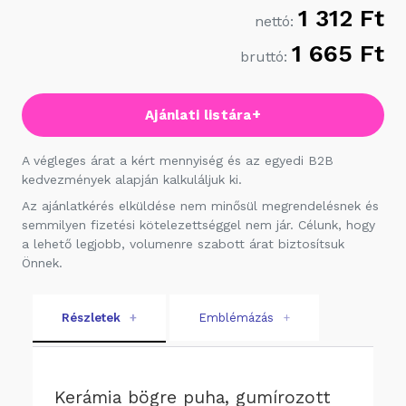
1 312 Ft
nettó:
1 665 Ft
bruttó:
+
Ajánlati listára
A végleges árat a kért mennyiség és az egyedi B2B
kedvezmények alapján kalkuláljuk ki.
Az ajánlatkérés elküldése nem minősül megrendelésnek és
semmilyen fizetési kötelezettséggel nem jár. Célunk, hogy
a lehető legjobb, volumenre szabott árat biztosítsuk
Önnek.
Részletek
+
Emblémázás
+
Kerámia bögre puha, gumírozott