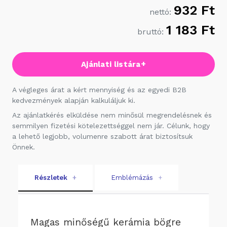
932 Ft
nettó:
1 183 Ft
bruttó:
+
Ajánlati listára
A végleges árat a kért mennyiség és az egyedi B2B
kedvezmények alapján kalkuláljuk ki.
Az ajánlatkérés elküldése nem minősül megrendelésnek és
semmilyen fizetési kötelezettséggel nem jár. Célunk, hogy
a lehető legjobb, volumenre szabott árat biztosítsuk
Önnek.
Részletek
+
Emblémázás
+
Magas minőségű kerámia bögre