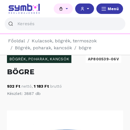
Menü
Főoldal
Kulacsok, bögrék, termoszok
Bögrék, poharak, kancsók
bögre
BÖGRÉK, POHARAK, KANCSÓK
AP800539-06V
BÖGRE
932 Ft
1 183 Ft
nettó
,
bruttó
Készlet: 3887 db