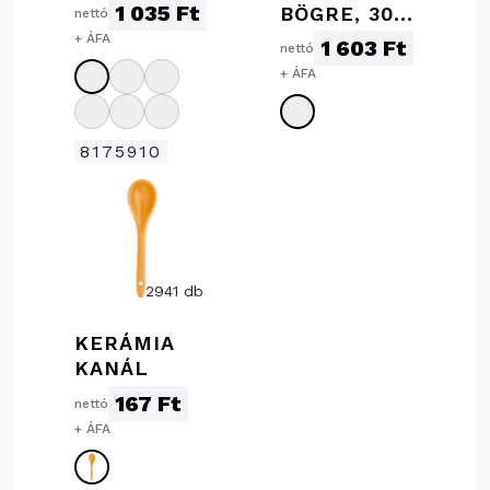
ML
1 035 Ft
BÖGRE, 300
nettó
ML
+ ÁFA
1 603 Ft
nettó
+ ÁFA
8175910
2941 db
KERÁMIA
KANÁL
167 Ft
nettó
+ ÁFA