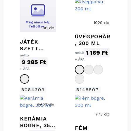
Még nincs kép
1029 db
feltöltve…
30 db
ÜVEGPOHÁR
JÁTÉK
, 300 ML
SZETT
1 169 Ft
nettó
LAPOSÜVEG
nettó
+ ÁFA
9 285 Ft
GEL
+ ÁFA
8084303
8148807
12627 db
773 db
KERÁMIA
BÖGRE, 350
FÉM