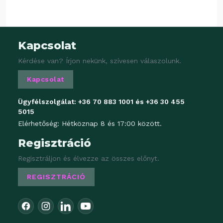
Kapcsolat
Kérdése van? Írjon nekünk, szívesen válaszolunk.
Kapcsolat
Ügyfélszolgálat:
+36 70 883 1001
és
+36 30 455
5015
Elérhetőség: Hétköznap 8 és 17:00 között.
Regisztráció
Regisztráljon és élvezze az összes előnyt.
REGISZTRÁCIÓ