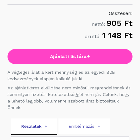
Összesen:
905 Ft
nettó:
1 148 Ft
bruttó:
+
Ajánlati listára
A végleges árat a kért mennyiség és az egyedi B2B
kedvezmények alapján kalkuláljuk ki.
Az ajánlatkérés elküldése nem minősül megrendelésnek és
semmilyen fizetési kötelezettséggel nem jár. Célunk, hogy
a lehető legjobb, volumenre szabott árat biztosítsuk
Önnek.
Részletek
+
Emblémázás
+