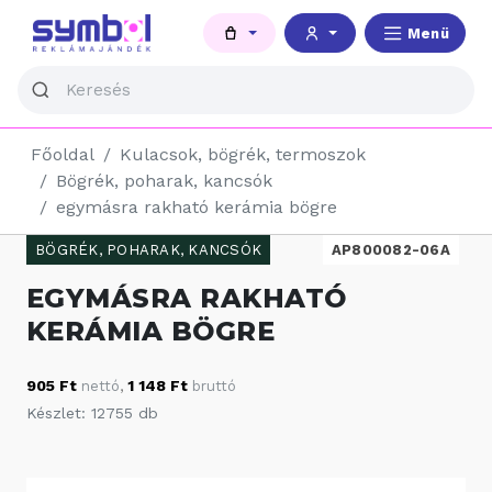
Menü
Főoldal
Kulacsok, bögrék, termoszok
Bögrék, poharak, kancsók
egymásra rakható kerámia bögre
BÖGRÉK, POHARAK, KANCSÓK
AP800082-06A
EGYMÁSRA RAKHATÓ
KERÁMIA BÖGRE
905 Ft
1 148 Ft
nettó
,
bruttó
Készlet: 12755 db