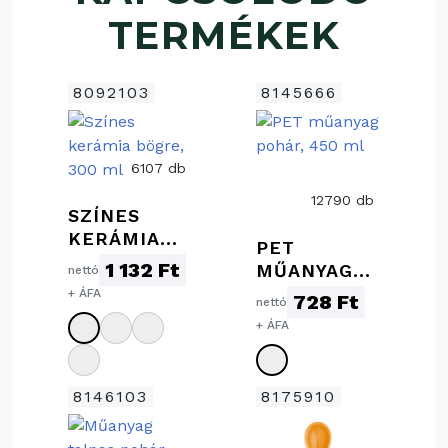
TERMÉKEK
8092103
8145666
6107 db
12790 db
SZÍNES
KERÁMIA
PET
BÖGRE, 300
1 132 Ft
MŰANYAG
nettó
ML
POHÁR, 450
+ ÁFA
728 Ft
nettó
ML
+ ÁFA
8146103
8175910