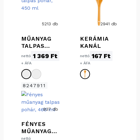
5213 db
2941 db
MŰANYAG
KERÁMIA
TALPAS
KANÁL
POHÁR, 450
1 369 Ft
167 Ft
nettó
nettó
ML
+ ÁFA
+ ÁFA
8247911
937 db
FÉNYES
MŰANYAG
TALPAS
nettó