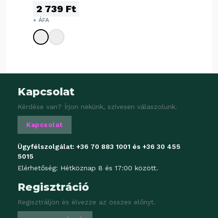
2 739 Ft
POHÁR, 460
ML
+ ÁFA
Kapcsolat
Kérdése van? Írjon nekünk, szívesen válaszolunk.
Kapcsolat
Ügyfélszolgálat:
+36 70 883 1001
és
+36 30 455
5015
Elérhetőség: Hétköznap 8 és 17:00 között.
Regisztráció
Regisztráljon és élvezze az összes előnyt.