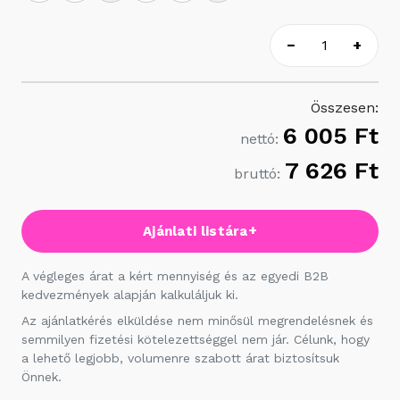
−
+
Összesen:
6 005 Ft
nettó:
7 626 Ft
bruttó:
+
Ajánlati listára
A végleges árat a kért mennyiség és az egyedi B2B
kedvezmények alapján kalkuláljuk ki.
Az ajánlatkérés elküldése nem minősül megrendelésnek és
semmilyen fizetési kötelezettséggel nem jár. Célunk, hogy
a lehető legjobb, volumenre szabott árat biztosítsuk
Önnek.