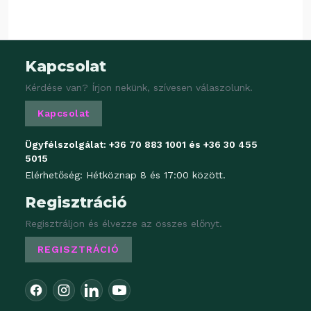
Kapcsolat
Kérdése van? Írjon nekünk, szívesen válaszolunk.
Kapcsolat
Ügyfélszolgálat:
+36 70 883 1001
és
+36 30 455
5015
Elérhetőség: Hétköznap 8 és 17:00 között.
Regisztráció
Regisztráljon és élvezze az összes előnyt.
REGISZTRÁCIÓ