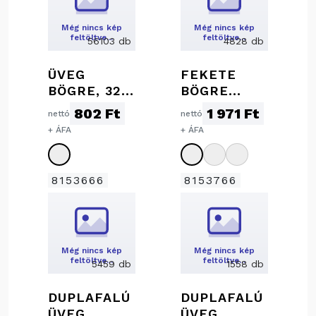
Még nincs kép
Még nincs kép
feltöltve…
feltöltve…
56103 db
4828 db
ÜVEG
FEKETE
BÖGRE, 320
BÖGRE
ML
SZÍNES
802 Ft
1 971 Ft
nettó
nettó
BELSŐVEL,
+ ÁFA
+ ÁFA
300 ML
8153666
8153766
Még nincs kép
Még nincs kép
feltöltve…
feltöltve…
5459 db
1558 db
DUPLAFALÚ
DUPLAFALÚ
ÜVEG
ÜVEG