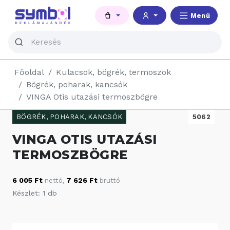
Menü
Főoldal
Kulacsok, bögrék, termoszok
Bögrék, poharak, kancsók
VINGA Otis utazási termoszbögre
BÖGRÉK, POHARAK, KANCSÓK
5062
VINGA OTIS UTAZÁSI
TERMOSZBÖGRE
6 005 Ft
7 626 Ft
nettó
,
bruttó
Készlet: 1 db