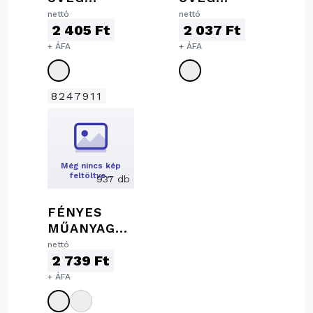
POHÁR, 500
POHÁR, 350
nettó
nettó
2 405 Ft
2 037 Ft
ML
ML
+ ÁFA
+ ÁFA
8247911
Még nincs kép
feltöltve…
937 db
FÉNYES
MŰANYAG
TALPAS
nettó
2 739 Ft
POHÁR, 460
ML
+ ÁFA