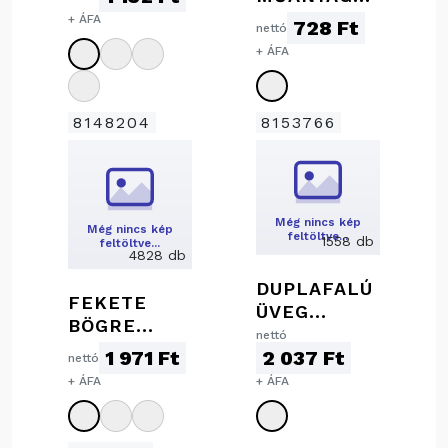
ML
POHÁR, 450
+ ÁFA
728 Ft
nettó
ML
+ ÁFA
8148204
8153766
Még nincs kép
Még nincs kép
feltöltve…
1558 db
feltöltve…
4828 db
DUPLAFALÚ
FEKETE
ÜVEG
BÖGRE
POHÁR, 350
nettó
SZÍNES
1 971 Ft
2 037 Ft
ML
nettó
BELSŐVEL,
+ ÁFA
+ ÁFA
300 ML