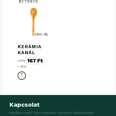
8175910
2941 db
KERÁMIA
KANÁL
167 Ft
nettó
+ ÁFA
Kapcsolat
Kérdése van? Írjon nekünk, szívesen válaszolunk.