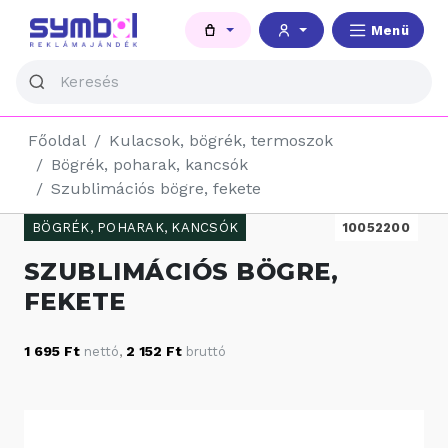
Menü
Főoldal
Kulacsok, bögrék, termoszok
Bögrék, poharak, kancsók
Szublimációs bögre, fekete
BÖGRÉK, POHARAK, KANCSÓK
10052200
SZUBLIMÁCIÓS BÖGRE,
FEKETE
1 695 Ft
2 152 Ft
nettó
,
bruttó