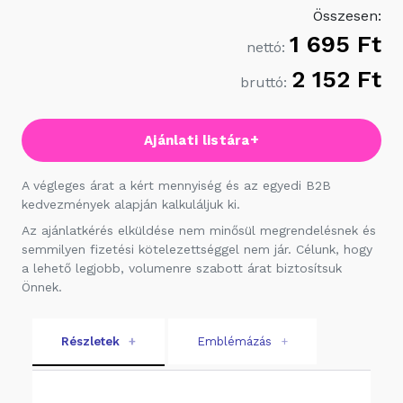
Összesen:
1 695 Ft
nettó:
2 152 Ft
bruttó:
+
Ajánlati listára
A végleges árat a kért mennyiség és az egyedi B2B
kedvezmények alapján kalkuláljuk ki.
Az ajánlatkérés elküldése nem minősül megrendelésnek és
semmilyen fizetési kötelezettséggel nem jár. Célunk, hogy
a lehető legjobb, volumenre szabott árat biztosítsuk
Önnek.
Részletek
+
Emblémázás
+