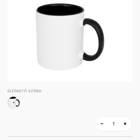
ELÉRHETŐ SZÍNEK
−
+