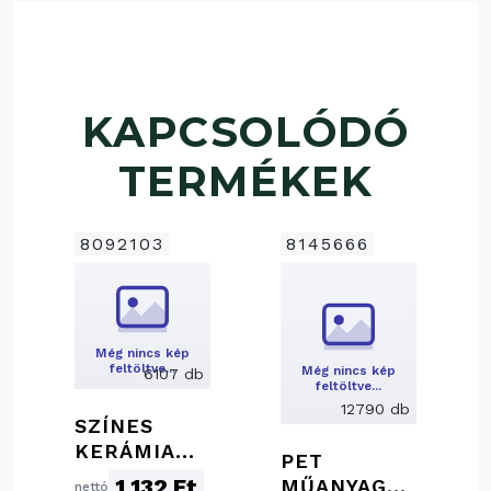
KAPCSOLÓDÓ
TERMÉKEK
8092103
8145666
Még nincs kép
feltöltve…
Még nincs kép
6107 db
feltöltve…
12790 db
SZÍNES
KERÁMIA
PET
BÖGRE, 300
1 132 Ft
MŰANYAG
nettó