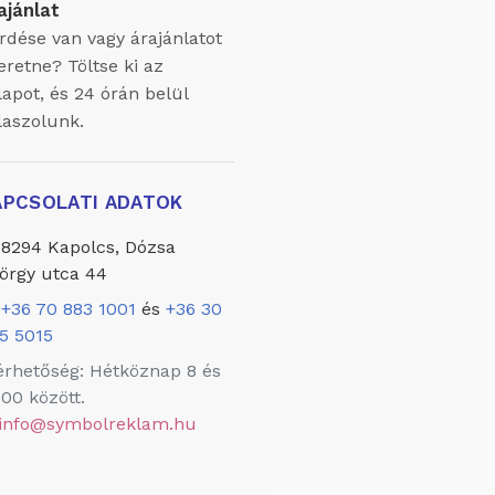
ajánlat
rdése van vagy árajánlatot
eretne? Töltse ki az
lapot, és 24 órán belül
laszolunk.
APCSOLATI ADATOK
8294 Kapolcs, Dózsa
örgy utca 44
+36 70 883 1001
és
+36 30
5 5015
érhetőség: Hétköznap 8 és
:00 között.
info@symbolreklam.hu