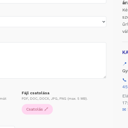
ár
Ké
sz
űr
vá
K
📍
Gy
📞
45
Fájl csatolása
El
ámát
PDF, DOC, DOCX, JPG, PNG (max. 5 MB).
17
Csatolás 🔗
✉