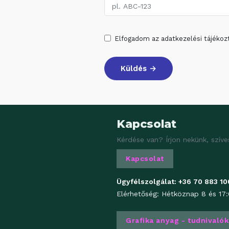
Elfogadom az adatkezelési tájékoz
Küldés →
Kapcsolat
Kérdése van? Írjon nekünk, szíve
Kapcsolat
Ügyfélszolgálat:
+36 70 883 10
Elérhetőség: Hétköznap 8 és 17:
Grafika anyag - tudnivalók