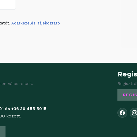
tatót.
Adatkezelési tájékoztató
Regis
sen válaszolunk.
Regisztrá
REGI
01
és
+36 30 455 5015
00 között.