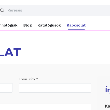
hnológiák
Blog
Katalógusok
Kapcsolat
LAT
Email cím *
Í
Ka