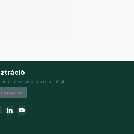
ztráció
ljon és élvezze az összes előnyt.
SZTRÁCIÓ