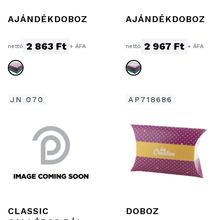
AJÁNDÉKDOBOZ
AJÁNDÉKDOBOZ
2 863 Ft
2 967 Ft
nettó
+ ÁFA
nettó
+ ÁFA
JN 070
AP718686
CLASSIC
DOBOZ