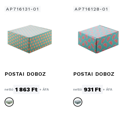
AP716131-01
AP716128-01
POSTAI DOBOZ
POSTAI DOBOZ
1 863 Ft
931 Ft
nettó
+ ÁFA
nettó
+ ÁFA