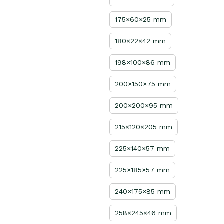
175×60×25 mm
180×22×42 mm
198×100×86 mm
200×150×75 mm
200×200×95 mm
215×120×205 mm
225×140×57 mm
225×185×57 mm
240×175×85 mm
258×245×46 mm