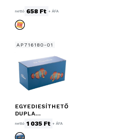
658 Ft
nettó
+ ÁFA
AP716180-01
EGYEDIESÍTHETŐ
DUPLA
BÖGREDOBOZ
1 035 Ft
nettó
+ ÁFA