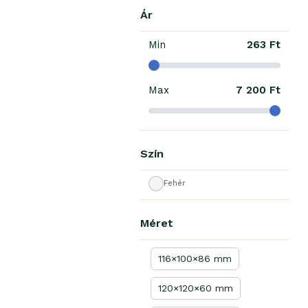
Ár
Min
263 Ft
Max
7 200 Ft
Szín
Fehér
Méret
116×100×86 mm
120×120×60 mm