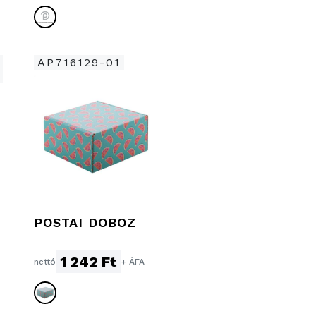
AP716129-01
POSTAI DOBOZ
1 242 Ft
nettó
+ ÁFA