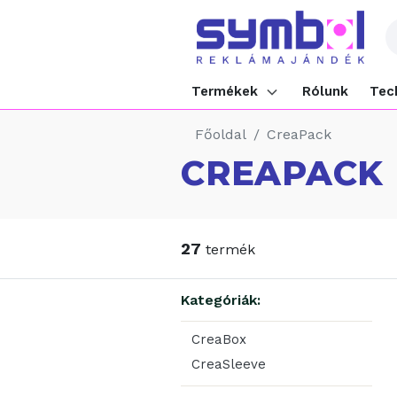
Termékek
Rólunk
Tec
Főoldal
CreaPack
CREAPACK
27
termék
Kategóriák:
CreaBox
CreaSleeve