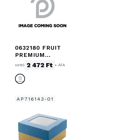
0632180 FRUIT
PREMIUM
GALLÉROS PÓLÓ
2 472 Ft
nettó
+ ÁFA
AP716143-01