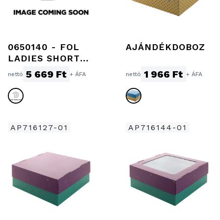
0650140 - FOL
AJÁNDÉKDOBOZ
LADIES SHORT
SLEEVE POPLIN
5 669 Ft
1 966 Ft
nettó
+ ÁFA
nettó
+ ÁFA
SHIRT WHITE
AP716127-01
AP716144-01