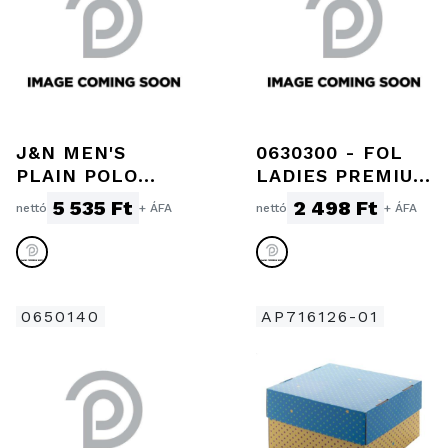
J&N MEN'S
0630300 - FOL
PLAIN POLO
LADIES PREMIUM
GALLÉROS PÓLÓ
POLO
5 535 Ft
2 498 Ft
nettó
+ ÁFA
nettó
+ ÁFA
0650140
AP716126-01