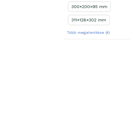
300×200×95 mm
311×128×302 mm
Több megjelenítése (4)