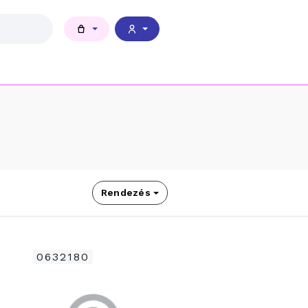
Rendezés
0632180