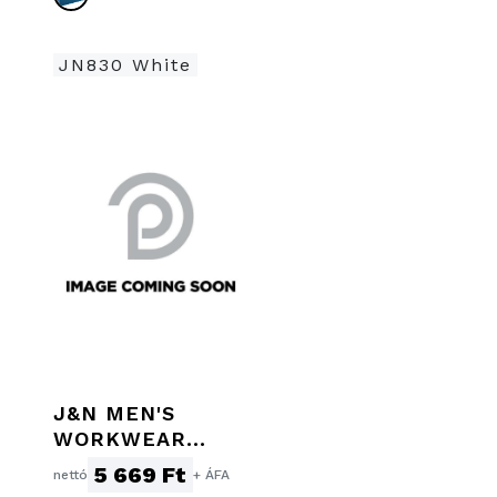
JN830 White
J&N MEN'S
WORKWEAR
GALLÉROS PÓLÓ
5 669 Ft
nettó
+ ÁFA