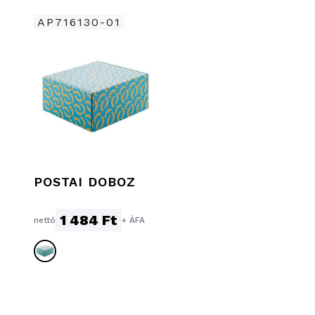
AP716130-01
POSTAI DOBOZ
1 484 Ft
nettó
+ ÁFA