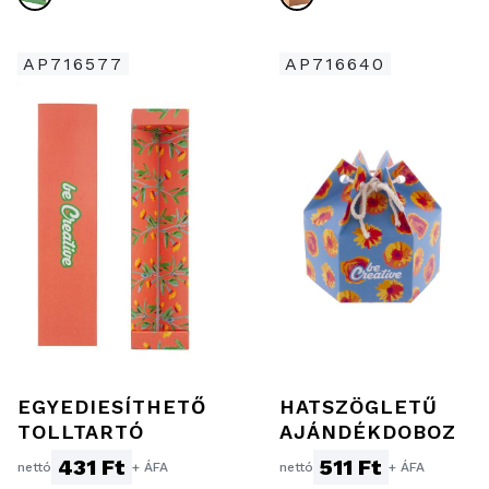
AP716577
AP716640
EGYEDIESÍTHETŐ
HATSZÖGLETŰ
TOLLTARTÓ
AJÁNDÉKDOBOZ
431 Ft
511 Ft
nettó
+ ÁFA
nettó
+ ÁFA