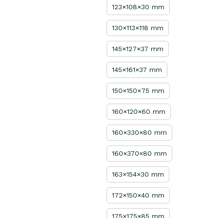
123×108×30 mm
130×113×118 mm
145×127×37 mm
145×161×37 mm
150×150×75 mm
160×120×60 mm
160×330×80 mm
160×370×80 mm
163×154×30 mm
172×150×40 mm
175×175×85 mm