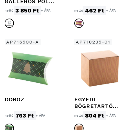
GALLÉROS PÓLÓ
JN070
3 850 Ft
462 Ft
nettó
+ ÁFA
nettó
+ ÁFA
AP716500-A
AP718235-01
DOBOZ
EGYEDI
BÖGRETARTÓ
DOBOZ
763 Ft
804 Ft
nettó
+ ÁFA
nettó
+ ÁFA