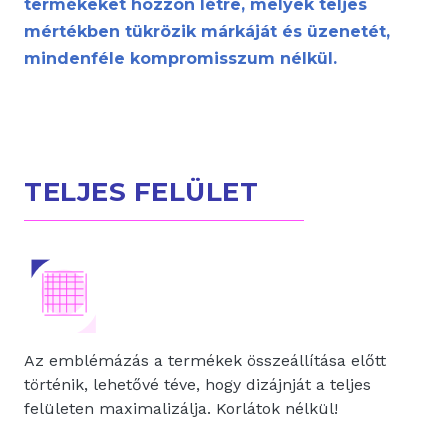
termékeket hozzon létre, melyek teljes
mértékben tükrözik márkáját és üzenetét,
mindenféle kompromisszum nélkül.
TELJES FELÜLET
Az emblémázás a termékek összeállítása előtt
Lorem ipsum dolor sit amet, consectetur
Nulla tincidunt gravida elit a dictum. Integer
történik, lehetővé téve, hogy dizájnját a teljes
adipiscing elit. Quisque tincidunt leo vel lacus
commodo ac ex malesuada aliquam.
felületen maximalizálja. Korlátok nélkül!
blandit, id consectetur nisi dignissim.