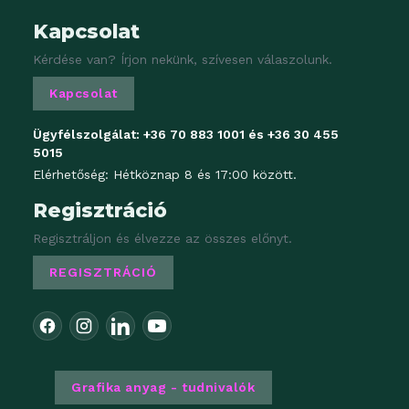
Kapcsolat
Kérdése van? Írjon nekünk, szívesen válaszolunk.
Kapcsolat
Ügyfélszolgálat:
+36 70 883 1001
és
+36 30 455
5015
Elérhetőség: Hétköznap 8 és 17:00 között.
Regisztráció
Regisztráljon és élvezze az összes előnyt.
REGISZTRÁCIÓ
Grafika anyag - tudnivalók