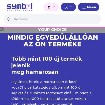
Menü
YOUR CHOICE
MINDIG EGYEDÜLÁLLÓAN
AZ ÖN TERMÉKE
Több mint 100 új termék
jelenik
meg hamarosan
Izgalmas hírek! A hamarosan érkező
yourChoice katalógus több mint 100 új
sapkát és ruházati terméket kínál, mindez a
több mint 1000 testreszabható terméken
felül, amelyek már most is segítik