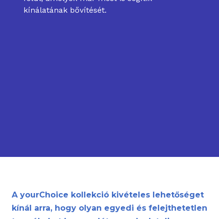
kínálatának bővítését.
Kategória
Kategória
Kategória
A yourChoice kollekció kivételes lehetőséget
kínál arra, hogy olyan egyedi és felejthetetlen