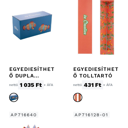
EGYEDIESÍTHET
EGYEDIESÍTHET
Ő DUPLA
Ő TOLLTARTÓ
BÖGREDOBOZ
1 035 Ft
431 Ft
nettó
+ ÁFA
nettó
+ ÁFA
AP716640
AP716128-01