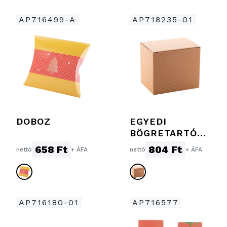
AP716499-A
AP718235-01
DOBOZ
EGYEDI
BÖGRETARTÓ
DOBOZ
658 Ft
804 Ft
nettó
+ ÁFA
nettó
+ ÁFA
AP716180-01
AP716577