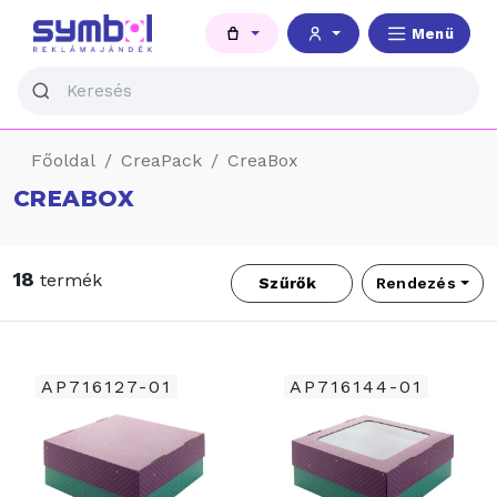
Menü
Főoldal
CreaPack
CreaBox
CREABOX
18
termék
Szűrők
Rendezés
AP716127-01
AP716144-01