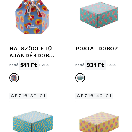
HATSZÖGLETŰ
POSTAI DOBOZ
AJÁNDÉKDOBO
Z
511 Ft
931 Ft
nettó
+ ÁFA
nettó
+ ÁFA
AP716130-01
AP716142-01